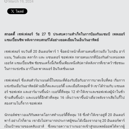
March 19, 2024
สกอตตี้ เชฟเฟลอร์ วัย 27 ปี ประสบความสำเร็จในการป้องกันแชมป์ เพลเยอร์
แชมเปี้ยนชิพ หลังจากจบสกอร์ได้อย่างยอดเยี่ยมในเย็นวันอาทิตย์
เชฟเฟลอร์ จบวันที่ 20 อันเดอร์พาร์ 1 ช็อตนำหน้าทั้งสามคนซึ่งรวมถึง ไบรอัน ฮาร์
แมน, วินด์แฮม คลาร์ก และ แซนเดอร์ ซอฟเฟล กลายคนแรกที่ป้องกันตำแหน่งเพล
เยอร์ส แชมเปี้ยนชิพ ชัยชนะครั้งนี้เกิดขึ้นเพียงหนึ่งสัปดาห์หลังจากที่เขาคว้าชัยชนะ
ในการแข่งขัน อาร์โนล พาลเมอร์ อินวิเตชั่นแนล
เชฟเฟลอร์ ซึ่งเล่นทัวร์นาเมนต์นี้ในขณะที่ต้องรับมือกับอาการบาดเจ็บที่คอ เริ่มการ
แข่งขันเมื่อวันอาทิตย์ด้วยอีเกิ้ลและเบอร์ดี้ และเมื่อถึงหลุมที่ 9 เขาได้ร่วมกับ แซนเด
อร์ ซอฟเฟล และฮาร์มานขึ้นนำ เบอร์ดี้ที่หลุม 12 ทำให้เขาและชอฟเฟเลผู้นำในชั่ว
ข้ามคืนขึ้นนำ และเบอร์ดี้อีกตัวที่หลุม 16 เห็นว่าเขาขึ้นนำเดี่ยวหลังจากเสียโบกี้ไป
สองสามโบกี้จาก ซอฟเฟล
นักกอล์ฟชาวอเมริกันพลาดโอกาสทำเบอร์ดี้ที่หลุม 18 ซึ่งทำให้เขาอยู่ที่ 20 อันเดอร์
พาร์ อย่างไรก็ตาม เขายังไม่สามารถประกาศผู้ชนะได้เนื่องจากอายุ 20 อันเดอร์พาร์
เป็นเป้าหมายของคลับเฮาส์ ซึ่งหมายความว่าเกมอาจเข้าสู่รอบเพลย์ออฟได้หากผู้