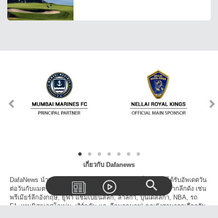
เกี่ยวกับ Dafanews
DafaNews นำเสนอข่าวเด่นข่าวดังทุกวงการกีฬาเพื่อให้คุณได้รับอัพเดตวัน
ต่อวันกับแมตช์, สกอร์, ตารางแข่งขัน และเรื่องราวน่าสนใจจากลีกดัง เช่น
พรีเมียร์ลีกอังกฤษ, ยูฟ่า แชมเปี้ยนส์ลีก, ลาลีก้า, บุนเดสลีก้า, NBA, รถ
F1, เทนนิสยูเอสโอเพ่น, เวิร์ลคัพ และอีกมากมาย! คุณยังสามารถเลือกรับ
ข้าวสารจากเฉพาะลีกที่คุณสนใจและโปรดปราน นอกจากนี้คุณยังสามารถ