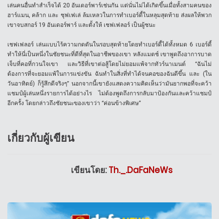
เล่นคนอื่นทำสำเร็จได้ 20 อันเดอร์พาร์เช่นกัน แต่นั่นไม่ได้เกิดขึ้นเมื่อทั้งสามคนของ
ฮาร์แมน, คล้าก และ ชุฟเฟเล่ ล้มเหลวในการทำเบอร์ดี้ในหลุมสุดท้าย ส่งผลให้พวก
เขาจบสกอร์ 19 อันเดอร์พาร์ และตั้งให้ เชฟเฟลอร์ เป็นผู้ชนะ
เชฟเฟลอร์ เล่นแบบไร้ความกดดันในรอบสุดท้ายโดยทำเบอร์ดี้ได้ทั้งหมด 6 เบอร์ดี้
ทำให้นี่เป็นหนึ่งในชัยชนะที่ดีที่สุดในอาชีพของเขา หลังแมตช์ เขาพูดถึงอาการบาด
เจ็บที่คอที่กวนใจเขา และวิธีที่เขาต่อสู้โดยไม่ยอมแพ้จากทัวร์นาเมนต์ “ฉันไม่
ต้องการที่จะยอมแพ้ในการแข่งขัน ฉันทำในสิ่งที่ทำได้จนคอของฉันดีขึ้น และ (ใน
วันอาทิตย์) ก็รู้สึกดีจริงๆ” นอกจากนี้เขายังแสดงความคิดเห็นว่ามันยากพอที่จะคว้า
แชมป์ผู้เล่นหนึ่งรายการได้อย่างไร ไม่ต้องพูดถึงการกลับมาป้องกันและคว้าแชมป์
อีกครั้ง โดยกล่าวถึงชัยชนะของเขาว่า “ค่อนข้างพิเศษ”
เกี่ยวกับผู้เขียน
เขียนโดย:
Th._.DaFaNeWs