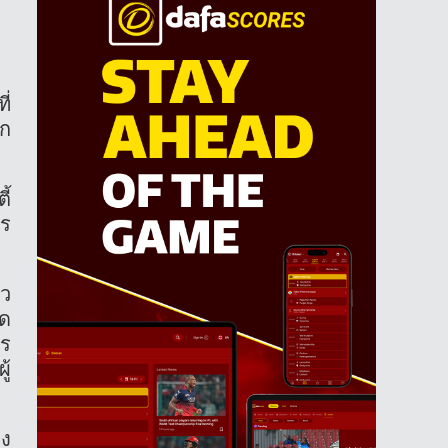
ี่
ีก
ี้
าร
ยว
เด
ไร
ู้
อง