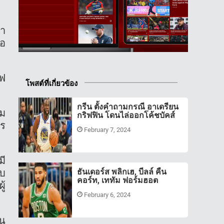
้า
ือ
อฟ
โพสต์ที่เกี่ยวข้อง
กรีน ตั้งคำถามกรณี อาเดรียน
วม
กริฟฟิน โดนไล่ออกโค้ชบัคส์
าร
February 7, 2024
มี
ับ
ธันเดอร์ส พลิกเฮ, บีลล์ คืน
คอร์ท, เททัม ฟอร์มฮอต
ู้
February 6, 2024
็น