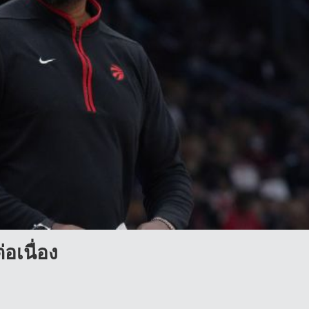
่อเนื่อง