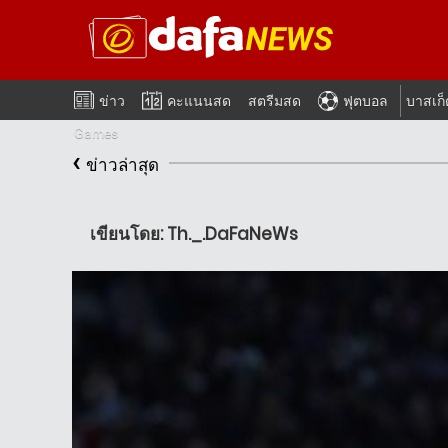
ข่าว
คะแนนสด
สตรีมสด
ฟุตบอล
บาสเก
Games
‹
ข่าวล่าสุด
เขียนโดย: Th._.DaFaNeWs