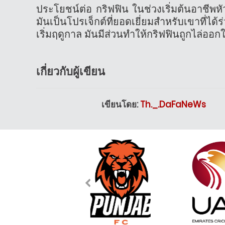
ประโยชน์ต่อ กริฟฟิน ในช่วงเริ่มต้นอาชีพ
มันเป็นโปรเจ็กต์ที่ยอดเยี่ยมสำหรับเขาที่ไ
เริ่มฤดูกาล มันมีส่วนทำให้กริฟฟินถูกไล่ออกใ
เกี่ยวกับผู้เขียน
เขียนโดย:
Th._.DaFaNeWs