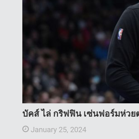
บัคส์ ไล่ กริฟฟิน เซ่นฟอร์มห่วยต
January 25, 2024