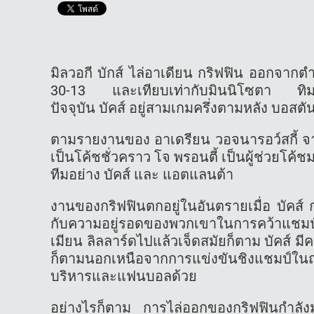
มิลวอกี บักส์ ไล่อาเดียน กริฟฟิน ออกจากตำแ
30-13 และเทียบเท่ากับมินนิโซตา ทิมเบอร์ว
ปัจจุบัน บัคส์ อยู่สามเกมครึ่งตามหลัง บอส
ตามรายงานของ อาเดรียน วอจนารอว์สกี้ จาก 
เป็นโค้ชชั่วคราว โจ พรอนตี้ เป็นผู้ช่ว
ทีมอย่าง บัคส์ และ แอตแลนต้า
งานของกริฟฟินตกอยู่ในอันตรายเมื่อ บัคส์ 
กับความอยู่รอดของพวกเขาในการคว้าแชมป
เมียน ลิลลาร์ดไปแล้วเจ็ดสมัยก็ตาม บัคส์ 
ก็ตามนอกเหนือจากการแข่งขันชิงแชมป์ในฤด
บริหารและแฟนบอลด้วย
อย่างไรก็ตาม การไล่ออกของกริฟฟินกำลังมา