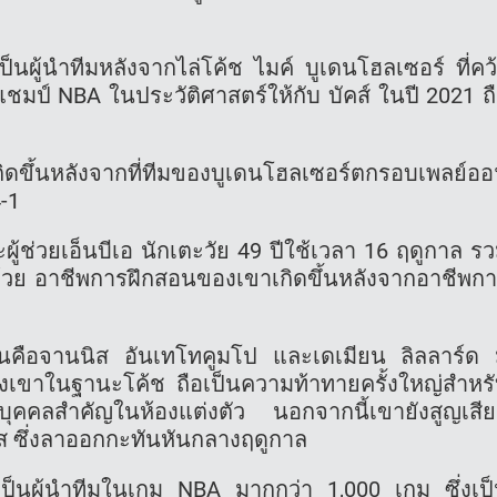
ป็นผู้นำทีมหลังจากไล่โค้ช ไมค์ บูเดนโฮลเซอร์ ที่คว
าแชมป์ NBA ในประวัติศาสตร์ให้กับ บัคส์ ในปี 2021 ถ
ิดขึ้นหลังจากที่ทีมของบูเดนโฮลเซอร์ตกรอบเพลย์อ
-1
ผู้ช่วยเอ็นบีเอ นักเตะวัย 49 ปีใช้เวลา 16 ฤดูกาล ร
ด้วย อาชีพการฝึกสอนของเขาเกิดขึ้นหลังจากอาชีพก
งคนคือจานนิส อันเทโทคูมโป และเดเมียน ลิลลาร์ด 
งเขาในฐานะโค้ช ถือเป็นความท้าทายครั้งใหญ่สำหร
บุคคลสำคัญในห้องแต่งตัว นอกจากนี้เขายังสูญเสียผ
ส ซึ่งลาออกกะทันหันกลางฤดูกาล
ป็นผู้นำทีมในเกม NBA มากกว่า 1,000 เกม ซึ่งเป