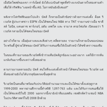
เมื่อปิดโพสต์ของเขา การ์เน็ตต์ ยังได้แบ่งปันคำพูดที่สร้างแรงบันดาลใจสองสามคำ
เพื่อให้ กริฟฟิน “เงยหน้าขึ้น AG..โอกาสมันยังมีเสมอ!!”
หลังจากไล่กริฟฟินออกไปแล้ว บัคส์ ก็กลายเป็นหัวข้อข่าวด้วยการแต่งตั้ง ด็อค ริ
เวอร์ส ผู้ประกาศข่าว ESPN เป็นโค้ชคนใหม่ NBA ทาง TNT รายงานข่าวเมื่อ ชาคี
ลล์ โอนีล, แคนดาซ พาร์เกอร์, อดัม เลฟโค และ จามาล ครอว์ฟอร์ด เปิดเผยว่า ริ
เวอร์ส กลายเป็นโค้ชคนใหม่ของ บัคส์
อย่างไรก็ตาม เมื่อฝุ่นจางลงและสิ่งต่างๆ คลี่คลายลง รายงานก็กลายเป็นของปลอม
โจ พรันตี้ ผู้ช่วยโค้ชของ บัคส์ ได้รับการเสนอชื่อให้เป็นหัวหน้าโค้ชชั่วคราวของทีม
ในขณะที่รายงานของริเวอร์สที่เข้าร่วมทีมบัคส์ถูกข้องแวะอย่างมาก แต่ก็มีการกลั่น
แกล้งกันมากขึ้นระหว่างทั้งสองฝ่าย
ตามรายงานหลายฉบับ บัคส์ สนใจที่จะแต่งตั้งหัวหน้าโค้ชคนใหม่ของ ริเวอร์ส แต่
ทั้งสองฝ่ายยังไม่ได้บรรลุข้อตกลงขั้นสุดท้าย
ริเวอร์สเป็นคนที่มาพร้อมกับประวัติย่อจำนวนมากและเป็นโค้ชมาตั้งแต่ฤดูกาล
1999-2000 ทหารผ่านศึกรายนี้ทำสถิติ 1,097-763 แต้ม และได้รับการเสนอชื่อให้
เป็นโค้ชแห่งปีในปี 2000 นอกจากนี้เขายังนำทีมบอสตัน เซลติกส์คว้าแชมป์ NBA
ในประวัติศาสตร์ในปี 2008 อีกด้วย