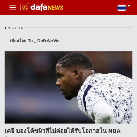
‹
ข่าวล่าสุด
เขียนโดย: Th._.DaFaNeWs
เคจี มองโค้ชผิวสีไม่ค่อยได้รับโอกาสใน NBA