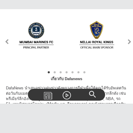
เกี่ยวกับ Dafanews
DafaNews นำเสนอข่าวเด่นข่าวดังทุกวงการกีฬาเพื่อให้คุณได้รับอัพเดตวัน
ต่อวันกับแมตช์, สกอร์, ตารางแข่งขัน และเรื่องราวน่าสนใจจากลีกดัง เช่น
พรีเมียร์ลีกอังกฤษ, ยูฟ่า แชมเปี้ยนส์ลีก, ลาลีก้า, บุนเดสลีก้า, NBA, รถ
F1, เทนนิสยูเอสโอเพ่น, เวิร์ลคัพ และอีกมากมาย! คุณยังสามารถเลือกรับ
ข้าวสารจากเฉพาะลีกที่คุณสนใจและโปรดปราน นอกจากนี้คุณยังสามารถ
แชร์วิดีโอ, บทความข่าวสารบนโลกโซเชี่ยลได้อีกด้วย!
ติดต่อเรา