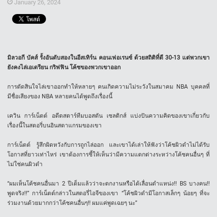
January 26, 2024
มิลวอกี บัคส์ รั้งอันดับสองในอีสเทิร์น คอนเฟอเรนซ์ ด้วยสถิติที่ดี 30-13 แต่พวกเขา
ยังคงไล่เอเดรียน กริฟฟิน โค้ชของพวกเขาออก
การตัดสินใจไล่เขาออกทำให้หลายๆ คนเกิดความไม่ระวังในสมาคม NBA บุคคลที่
มีชื่อเสียงของ NBA หลายคนได้พูดถึงเรื่องนี้
เควิน การ์เน็ตต์ อดีตสตาร์ทีมบอสตัน เซลติกส์ แบ่งปันความคิดของเขาเกี่ยวกับ
เรื่องนี้ในสตอรี่บนอินสตาแกรมของเขา
การ์เน็ตต์ รู้สึกผิดหวังกับการถูกไล่ออก และเขาได้เล่าให้ฟังว่าโค้ชผิวดำไม่ได้รับ
โอกาสที่ยาวเท่าไหร่ เขาต้องการชี้ให้เห็นว่ามีความแตกต่างระหว่างโค้ชคนอื่นๆ ที่
ไม่ใช่คนผิวดำ
“ผมเห็นโค้ชคนอื่นมา 2 ปีเต็มแล้วว่าจะตกงานหรือได้เลื่อนตำแหน่ง!! BS บางคน!!
พูดจริง!!” การ์เน็ตต์กล่าวในสตอรี่ไอจีของเขา “โค้ชผิวดำมีโอกาสเล็กๆ น้อยๆ ที่จะ
ร่วมงานด้วยมากกว่าโค้ชคนอื่นๆ!! ผมแค่พูดเฉยๆ นะ”