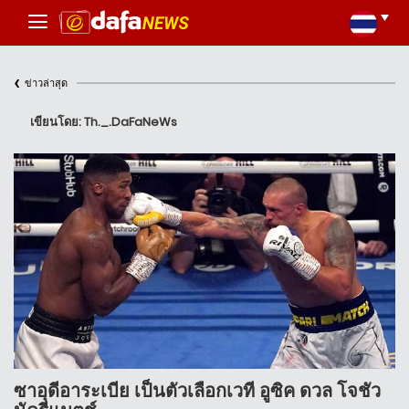
‹
ข่าวล่าสุด
เขียนโดย: Th._.DaFaNeWs
ซาอุดีอาระเบีย เป็นตัวเลือกเวที อูซิค ดวล โจชัว