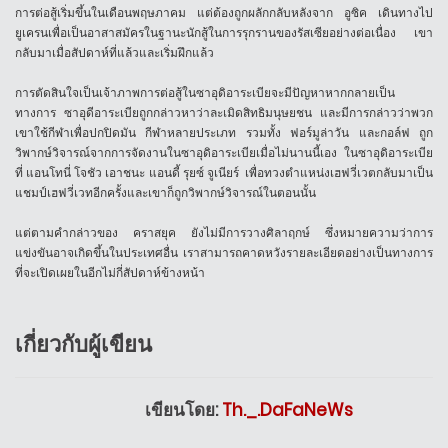
การต่อสู้เริ่มขึ้นในเดือนพฤษภาคม
แต่ต้องถูกผลักกลับหลังจาก
อูซิค
เดินทางไป
ยูเครนเพื่อเป็นอาสาสมัครในฐานะนักสู้ในการรุกรานของรัสเซียอย่างต่อเนื่อง
เขา
กลับมาเมื่อสัปดาห์ที่แล้วและเริ่มฝึกแล้ว
การตัดสินใจเป็นเจ้าภาพการต่อสู้ในซาอุดิอาระเบียจะมีปัญหาหากกลายเป็น
ทางการ
ซาอุดีอาระเบียถูกกล่าวหาว่าละเมิดสิทธิมนุษยชน
และมีการกล่าวว่าพวก
เขาใช้กีฬาเพื่อปกปิดมัน
กีฬาหลายประเภท
รวมทั้ง
ฟอร์มูล่าวัน
และกอล์ฟ
ถูก
วิพากษ์วิจารณ์จากการจัดงานในซาอุดิอาระเบียเมื่อไม่นานนี้เอง
ในซาอุดิอาระเบีย
ที่
แอนโทนี่
โจชัว
เอาชนะ
แอนดี้
รุยซ์
จูเนียร์
เพื่อทวงตำแหน่งเฮฟวี่เวตกลับมาเป็น
แชมป์เฮฟวี่เวทอีกครั้งและเขาก็ถูกวิพากษ์วิจารณ์ในตอนนั้น
แต่ตามคำกล่าวของ
คราสยุค
ยังไม่มีการวางศิลาฤกษ์
ซึ่งหมายความว่าการ
แข่งขันอาจเกิดขึ้นในประเทศอื่น
เราสามารถคาดหวังรายละเอียดอย่างเป็นทางการ
ที่จะเปิดเผยในอีกไม่กี่สัปดาห์ข้างหน้า
เกี่ยวกับผู้เขียน
เขียนโดย:
Th._.DaFaNeWs