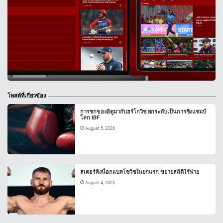
โพสต์ที่เกี่ยวข้อง
การชกของอิตูมากับฮร์โกวิช ยกระดับเป็นการชิงแชมป์
โลก IBF
August 5, 2026
สเตอร์ลิงน็อกแบลโชวิชในยกแรก ขยายสถิติไร้พ่าย
August 4, 2026