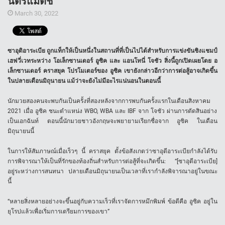
นัดรีแมตช์
March 30, 2022
ซาอุดิอาระเบีย
ถูกแท็กให้เป็นหนึ่งในสถานที่ที่เป็นไปได้สำหรับการแข่งขันชิงแชมป์
เฮฟวี่เวทระหว่าง
โอเล็กซานเดอร์
อูซิค
และ
แอนโทนี่
โจชัว
สิ่งนี้ถูกเปิดเผยโดย
อ
เล็กซานเดอร์
คราสยุค
โปรโมเตอร์ของ
อูซิค
เขายังกล่าวอีกว่าการต่อสู้อาจเกิดขึ้น
ในปลายเดือนมิถุนายน
แม้ว่าจะยังไม่มีอะไรแน่นอนในตอนนี้
นักมวยสองคนจะพบกันเป็นครั้งที่สองหลังจากการพบกันครั้งแรกในเดือนสิงหาคม
2021
เมื่อ
อูซิค
ชนะตำแหน่ง
WBO, WBA
และ
IBF
จาก
โจชัว
ผ่านการตัดสินอย่าง
เป็นเอกฉันท์
ตอนนี้นักมวยชาวอังกฤษจะพยายามเรียกชื่อจาก
อูซิค
ในเดือน
มิถุนายนนี้
ในการให้สัมภาษณ์เมื่อเร็วๆ
นี้
คราสยุค
ตั้งข้อสังเกตว่าซาอุดีอาระเบียกำลังได้รับ
การพิจารณาให้เป็นที่รักของท้องถิ่นสำหรับการต่อสู้ที่จะเกิดขึ้น
: “[
ซาอุดีอาระเบีย
]
อยู่ระหว่างการสนทนา
ปลายเดือนมิถุนายนเป็นเวลาที่เรากำลังพิจารณาอยู่ในขณะ
นี้
“
หลายสิ่งหลายอย่างจะขึ้นอยู่กับความเร็วที่เราจัดการหมึกพิมพ์
ข้อดีคือ
อูซิค
อยู่ใน
ยุโรปแล้วเพื่อเริ่มการเตรียมการของเขา
”