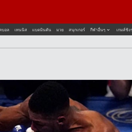
็ตบอล
เทนนิส
แบดมินตัน
มวย
สนุกเกอร์
กีฬาอื่นๆ
เกมส์ชิง