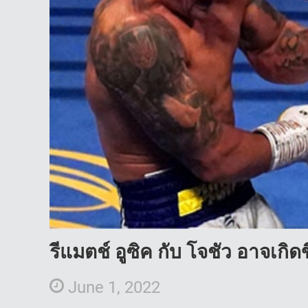
รีแมตช์ อูซิค กับ โจชัว อาจเกิ
June 1, 2022