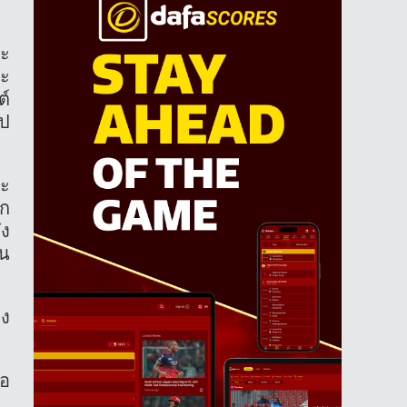
ละ
จะ
ต์
ไป
ละ
าก
ึง
ใน
อง
ือ