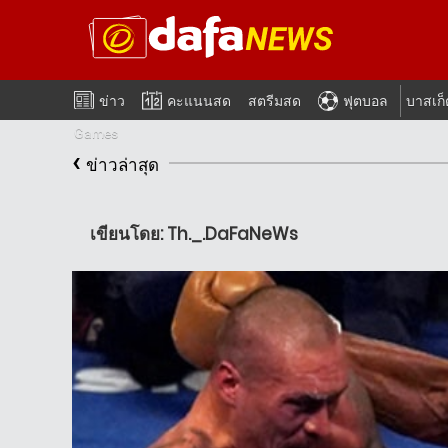
ข่าว
คะแนนสด
สตรีมสด
ฟุตบอล
บาสเก
Games
‹
ข่าวล่าสุด
เขียนโดย: Th._.DaFaNeWs