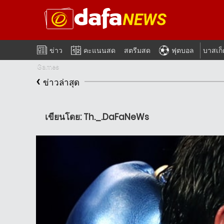
ข่าว
คะแนนสด
สตรีมสด
ฟุตบอล
บาสเก
Games
‹
ข่าวล่าสุด
เขียนโดย: Th._.DaFaNeWs