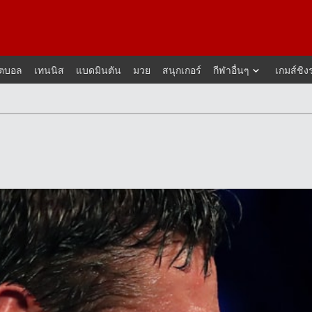
็ตบอล
เทนนิส
แบดมินตัน
มวย
สนุกเกอร์
กีฬาอื่นๆ
เกมส์ชิง