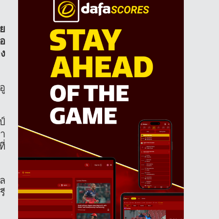
ุย
่อ
อง
อู
ป์
ขา
ี่
ผล
รี