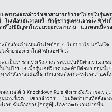
แบบครบวงจรกล่าวว่าเขาสามารถย้ายลงไปอยู่ในรุ่นคร
่ ในเดือนธันวาคมนี้ นักสู้ชาวยูเครนเอาชนะฟิวรีเมื
นแรกที่ไม่มีปัญหาในรอบระยะเวลานาน และตอนนี้คร
้องกันตำแหน่งในไฟต์ต่อ ๆ ไปอย่างไร แต่ไม่ใช่ 
้งสุดท้ายของเขาในดิวิชั่นเฮฟวี่เวต
ค เคยเป็นราชาแห่งเรือลาดตระเวนรุ่นที่มีตำแหน่งแชม
ในปี 2019 เพื่อรุ่นเฮฟวี่เวต และห้าปีต่อมา ตอนนี้เ
ากำลังวางแผนที่จะเป็นแชมป์ครุยเซอร์เวตเป็นครั้งท
ับพอดแคสต์ 3 Knockdown Rule ซึ่งเขายังเปิดเผยเหตุ
กรุ่นเฮฟวี่เวต เขากล่าวว่า: “ผมคิดว่าบางทีหลังจาก
เวต ฉันต้องการ [ต่อสู้ที่] เรือลาดตระเวนมากขึ้น