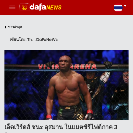
‹
ข่าวล่าสุด
เขียนโดย: Th._.DaFaNeWs
เอ็ดเวิร์ดส์ ชนะ อุสมาน ในแมตช์รีไฟต์ภาค 3