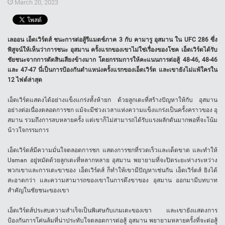
March 20, 2023
เลออน เอ็ดเวิร์ดส์ ชนะการต่อสู้รีแมตช์ภาค 3 กับ คามารู อุสมาน ใน UFC 286 ซึ่ง
พิสูจน์ให้เห็นว่าการชนะ อุสมาน ครั้งแรกของเขาไม่ใช่เรื่องของโชค เอ็ดเวิร์ดได้รับ
ชัยชนะจากการตัดสินเสียงข้างมาก โดยกรรมการให้คะแนนการต่อสู้ 48-46, 48-46
และ 47-47 นี่เป็นการป้องกันตำแหน่งครั้งแรกของเอ็ดเวิร์ด และเขายังไม่แพ้ใครใน
12 ไฟต์ล่าสุด
เอ็ดเวิร์ดแสดงได้อย่างแข็งแกร่งทั้งห้ายก ด้วยลูกเตะที่สร้างปัญหาให้กับ อุสมาน
อย่างต่อเนื่องตลอดการชก แม้จะมีช่วงเวลาแห่งความแข็งแกร่งเป็นครั้งคราวของ อุ
สมาน รวมถึงการลบหลายครั้ง แต่เขาก็ไม่สามารถได้รับแรงผลักดันมากพอที่จะโน้ม
น้าวใจกรรมการ
เอ็ดเวิร์ดส์มีความมั่นใจตลอดการชก แสดงการชกที่รวดเร็วและเด็ดขาด และทำให้
Usman อยู่หมัดด้วยลูกเตะที่หลากหลาย อุสมาน พยายามที่จะปิดระยะห่างระหว่าง
พวกเขาและการเตะขาของ เอ็ดเวิร์ดส์ ก็ทำให้เขามีปัญหาเช่นกัน เอ็ดเวิร์ดส์ ยิงได้
สะอาดกว่า และความสามารถของเขาในการดึงขาของ อุสมาน ออกมามีบทบาท
สำคัญในชัยชนะของเขา
เอ็ดเวิร์ดส์ประสบความสำเร็จเป็นพิเศษกับเกมเตะของเขา และเขายังแสดงการ
ป้องกันการโค่นล้มที่น่าประทับใจตลอดการต่อสู้ อุสมาน พยายามหลายครั้งที่จะต่อสู้