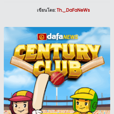
เขียนโดย:
Th._.DaFaNeWs