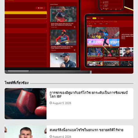
โพสต์ที่เกี่ยวข้อง
การชกของอิตูมากับฮร์โกวิช ยกระดับเป็นการชิงแชมป์
โลก IBF
August 5, 2026
สเตอร์ลิงน็อกแบลโชวิชในยกแรก ขยายสถิติไร้พ่าย
August 4, 2026