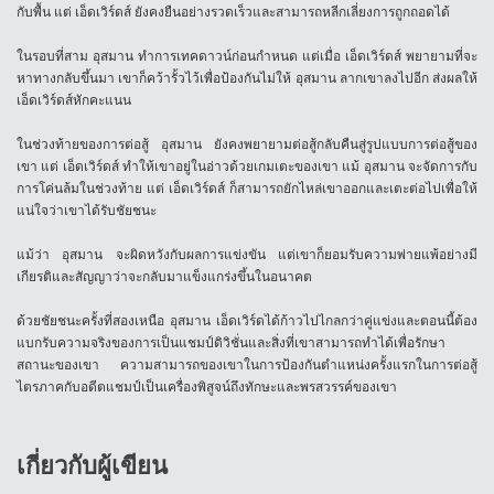
กับพื้น แต่ เอ็ดเวิร์ดส์ ยังคงยืนอย่างรวดเร็วและสามารถหลีกเลี่ยงการถูกถอดได้
ในรอบที่สาม อุสมาน ทำการเทคดาวน์ก่อนกำหนด แต่เมื่อ เอ็ดเวิร์ดส์ พยายามที่จะ
หาทางกลับขึ้นมา เขาก็คว้ารั้วไว้เพื่อป้องกันไม่ให้ อุสมาน ลากเขาลงไปอีก ส่งผลให้
เอ็ดเวิร์ดส์หักคะแนน
ในช่วงท้ายของการต่อสู้ อุสมาน ยังคงพยายามต่อสู้กลับคืนสู่รูปแบบการต่อสู้ของ
เขา แต่ เอ็ดเวิร์ดส์ ทำให้เขาอยู่ในอ่าวด้วยเกมเตะของเขา แม้ อุสมาน จะจัดการกับ
การโค่นล้มในช่วงท้าย แต่ เอ็ดเวิร์ดส์ ก็สามารถยักไหล่เขาออกและเตะต่อไปเพื่อให้
แน่ใจว่าเขาได้รับชัยชนะ
แม้ว่า อุสมาน จะผิดหวังกับผลการแข่งขัน แต่เขาก็ยอมรับความพ่ายแพ้อย่างมี
เกียรติและสัญญาว่าจะกลับมาแข็งแกร่งขึ้นในอนาคต
ด้วยชัยชนะครั้งที่สองเหนือ อุสมาน เอ็ดเวิร์ดได้ก้าวไปไกลกว่าคู่แข่งและตอนนี้ต้อง
แบกรับความจริงของการเป็นแชมป์ดิวิชั่นและสิ่งที่เขาสามารถทำได้เพื่อรักษา
สถานะของเขา ความสามารถของเขาในการป้องกันตำแหน่งครั้งแรกในการต่อสู้
ไตรภาคกับอดีตแชมป์เป็นเครื่องพิสูจน์ถึงทักษะและพรสวรรค์ของเขา
เกี่ยวกับผู้เขียน