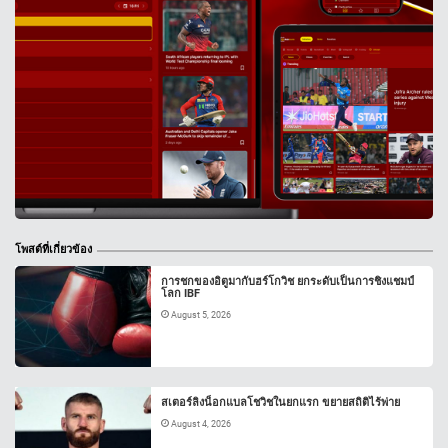
โพสต์ที่เกี่ยวข้อง
การชกของอิตูมากับฮร์โกวิช ยกระดับเป็นการชิงแชมป์
โลก IBF
August 5, 2026
สเตอร์ลิงน็อกแบลโชวิชในยกแรก ขยายสถิติไร้พ่าย
August 4, 2026