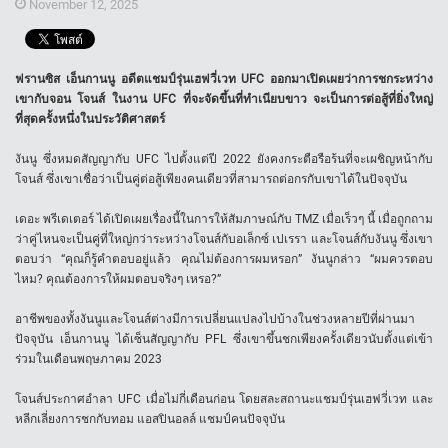
November 12, 2025
ฟรานซิส เอ็นกานนู ​​อดีตแชมป์รุ่นเฮฟวี่เวท UFC ออกมาเปิดเผยว่าการชกระหว่าง
เขากับจอน โจนส์ ในงาน UFC ที่จะจัดขึ้นที่ทำเนียบขาว จะเป็นการต่อสู้ที่ยิ่งใหญ่
ที่สุดครั้งหนึ่งในประวัติศาสตร์
งันนู ​​ซึ่งหมดสัญญากับ UFC ไปตั้งแต่ปี 2022 ยังคงกระตือรือร้นที่จะเผชิญหน้ากับ
โจนส์ ซึ่งเขาเชื่อว่าเป็นคู่ต่อสู้เพียงคนเดียวที่สามารถต่อกรกับเขาได้ในปัจจุบัน
เดอะ พรีเดเตอร์ ได้เปิดเผยเรื่องนี้ในการให้สัมภาษณ์กับ TMZ เมื่อเร็วๆ นี้ เมื่อถูกถาม
ว่าคู่ไหนจะเป็นคู่ที่ใหญ่กว่าระหว่างโจนส์กับอเล็กซ์ เปเรรา และโจนส์กับงันนู ​​ซึ่งเขา
ตอบว่า “คุณก็รู้คำตอบอยู่แล้ว คุณไม่ต้องการผมหรอก” งันนูกล่าว “ผมควรตอบ
ไหม? คุณต้องการให้ผมตอบจริงๆ เหรอ?”
อาชีพของทั้งงันนูและโจนส์ต่างมีการเปลี่ยนแปลงไปบ้างในช่วงหลายปีที่ผ่านมา
ปัจจุบัน เอ็นกานนู ได้เซ็นสัญญากับ PFL ซึ่งเขาขึ้นชกเพียงครั้งเดียวนับตั้งแต่เข้า
ร่วมในเดือนพฤษภาคม 2023
โจนส์ประกาศอำลา UFC เมื่อไม่กี่เดือนก่อน โดยสละสถานะแชมป์รุ่นเฮฟวี่เวท และ
หลีกเลี่ยงการชกกับทอม แอสปินอลล์ แชมป์คนปัจจุบัน