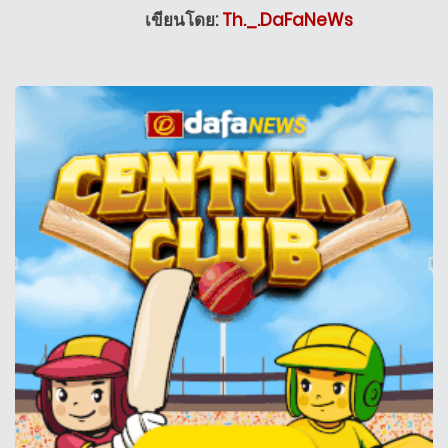
เขียนโดย:
Th._.DaFaNeWs