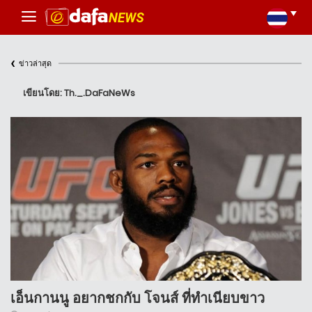
‹
ข่าวล่าสุด
เขียนโดย: Th._.DaFaNeWs
เอ็นกานนู อยากชกกับ โจนส์ ที่ทำเนียบขาว