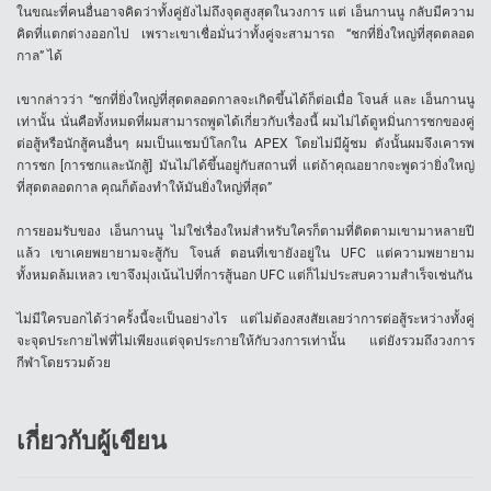
ในขณะที่คนอื่นอาจคิดว่าทั้งคู่ยังไม่ถึงจุดสูงสุดในวงการ แต่ เอ็นกานนู กลับมีความ
คิดที่แตกต่างออกไป เพราะเขาเชื่อมั่นว่าทั้งคู่จะสามารถ “ชกที่ยิ่งใหญ่ที่สุดตลอด
กาล” ได้
เขากล่าวว่า “ชกที่ยิ่งใหญ่ที่สุดตลอดกาลจะเกิดขึ้นได้ก็ต่อเมื่อ โจนส์ และ เอ็นกานนู
เท่านั้น นั่นคือทั้งหมดที่ผมสามารถพูดได้เกี่ยวกับเรื่องนี้ ผมไม่ได้ดูหมิ่นการชกของคู่
ต่อสู้หรือนักสู้คนอื่นๆ ผมเป็นแชมป์โลกใน APEX โดยไม่มีผู้ชม ดังนั้นผมจึงเคารพ
การชก [การชกและนักสู้] มันไม่ได้ขึ้นอยู่กับสถานที่ แต่ถ้าคุณอยากจะพูดว่ายิ่งใหญ่
ที่สุดตลอดกาล คุณก็ต้องทำให้มันยิ่งใหญ่ที่สุด”
การยอมรับของ เอ็นกานนู ไม่ใช่เรื่องใหม่สำหรับใครก็ตามที่ติดตามเขามาหลายปี
แล้ว เขาเคยพยายามจะสู้กับ โจนส์ ตอนที่เขายังอยู่ใน UFC แต่ความพยายาม
ทั้งหมดล้มเหลว เขาจึงมุ่งเน้นไปที่การสู้นอก UFC แต่ก็ไม่ประสบความสำเร็จเช่นกัน
ไม่มีใครบอกได้ว่าครั้งนี้จะเป็นอย่างไร แต่ไม่ต้องสงสัยเลยว่าการต่อสู้ระหว่างทั้งคู่
จะจุดประกายไฟที่ไม่เพียงแต่จุดประกายให้กับวงการเท่านั้น แต่ยังรวมถึงวงการ
กีฬาโดยรวมด้วย
เกี่ยวกับผู้เขียน