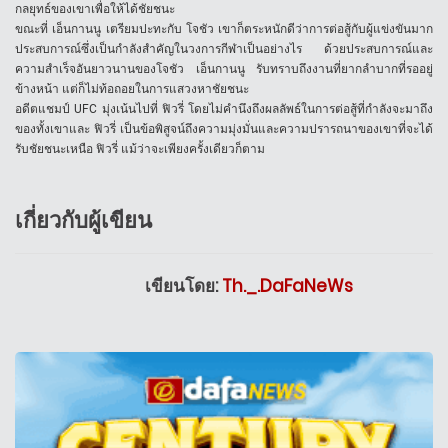
กลยุทธ์ของเขาเพื่อให้ได้ชัยชนะ
ขณะที่ เอ็นกานนู เตรียมปะทะกับ โจชัว เขาก็ตระหนักดีว่าการต่อสู้กับผู้แข่งขันมาก
ประสบการณ์ซึ่งเป็นกำลังสำคัญในวงการกีฬาเป็นอย่างไร ด้วยประสบการณ์และ
ความสำเร็จอันยาวนานของโจชัว เอ็นกานนู รับทราบถึงงานที่ยากลำบากที่รออยู่
ข้างหน้า แต่ก็ไม่ท้อถอยในการแสวงหาชัยชนะ
อดีตแชมป์ UFC มุ่งเน้นไปที่ ฟิวรี่ โดยไม่คำนึงถึงผลลัพธ์ในการต่อสู้ที่กำลังจะมาถึง
ของทั้งเขาและ ฟิวรี่ เป็นข้อพิสูจน์ถึงความมุ่งมั่นและความปรารถนาของเขาที่จะได้
รับชัยชนะเหนือ ฟิวรี่ แม้ว่าจะเพียงครั้งเดียวก็ตาม
เกี่ยวกับผู้เขียน
เขียนโดย:
Th._.DaFaNeWs