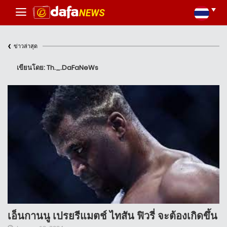
‹
ข่าวล่าสุด
เขียนโดย: Th._.DaFaNeWs
เอ็นกานนู เปรยรีแมตช์ ไทสัน ฟิวรี่ จะต้องเกิดขึ้น