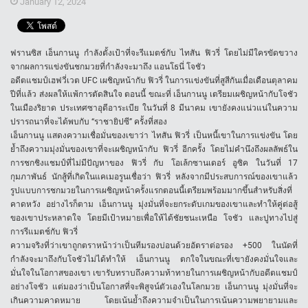
January 12, 2024
ฟรานซิส เอ็นกานนู กำลังตั้งเป้าที่จะรีแมตช์กับ ไทสัน ฟิวรี่ โดยไม่มีใครขัดขวาง
จากผลการแข่งขันชกมวยที่กำลังจะมาถึง แอนโธนี่ โจชัว
อดีตแชมป์เฮฟวี่เวต UFC เผชิญหน้ากับ ฟิวรี่ ในการแข่งขันที่สูสีกันเมื่อเดือนตุลาคม
ปีที่แล้ว ส่งผลให้แพ้การตัดสินใจ ตอนนี้ ขณะที่ เอ็นกานนู เตรียมเผชิญหน้ากับโจชัว
ในเมืองริยาด ประเทศซาอุดีอาระเบีย ในวันที่ 8 มีนาคม เขายังคงแน่วแน่ในความ
ปรารถนาที่จะได้พบกับ “ราชายิปซี” ครั้งที่สอง
เอ็นกานนู แสดงความเชื่อมั่นของเขาว่า ไทสัน ฟิวรี่ เป็นหนี้เขาในการแข่งขัน โดย
ย้ำถึงความมุ่งมั่นของเขาที่จะเผชิญหน้ากับ ฟิวรี่ อีกครั้ง โดยไม่คำนึงถึงผลลัพธ์ใน
การชกชิงแชมป์ที่ไม่มีปัญหาของ ฟิวรี่ กับ โอเล้กซานเดอร์ อูซิค ในวันที่ 17
กุมภาพันธ์ นักสู้ที่เกิดในแคเมอรูนเชื่อว่า ฟิวรี่ หลังจากมีประสบการณ์ของเขาแล้ว
รูปแบบการชกมวยในการเผชิญหน้าครั้งแรกตอนนี้เตรียมพร้อมมากขึ้นสำหรับสิ่งที่
คาดหวัง อย่างไรก็ตาม เอ็นกานนู มุ่งมั่นที่จะยกระดับเกมของเขาและทำให้คู่ต่อสู้
ของเขาประหลาดใจ โดยมีเป้าหมายเพื่อให้ได้ชัยชนะเหนือ โจชัว และปูทางไปสู่
การรีแมตช์กับ ฟิวรี่
ความจริงที่ว่าเขาถูกตราหน้าว่าเป็นทีมรองบ่อนด้วยอัตราต่อรอง +500 ในนัดที่
กำลังจะมาถึงกับโจชัวไม่ได้ทำให้ เอ็นกานนู ตกใจในขณะที่เขายังคงมั่นใจและ
มั่นใจในโอกาสของเขา เขารับทราบถึงความท้าทายในการเผชิญหน้ากับอดีตแชมป์
อย่างโจชัว แต่มองว่าเป็นโอกาสที่จะพิสูจน์ตัวเองในโลกมวย เอ็นกานนู มุ่งมั่นที่จะ
เกินความคาดหมาย โดยเน้นย้ำถึงความจำเป็นในการเน้นความพยายามและ