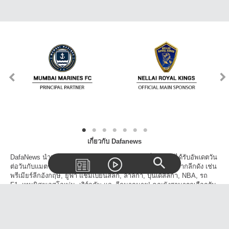
เกี่ยวกับ Dafanews
DafaNews นำเสนอข่าวเด่นข่าวดังทุกวงการกีฬาเพื่อให้คุณได้รับอัพเดตวัน
ต่อวันกับแมตช์, สกอร์, ตารางแข่งขัน และเรื่องราวน่าสนใจจากลีกดัง เช่น
พรีเมียร์ลีกอังกฤษ, ยูฟ่า แชมเปี้ยนส์ลีก, ลาลีก้า, บุนเดสลีก้า, NBA, รถ
F1, เทนนิสยูเอสโอเพ่น, เวิร์ลคัพ และอีกมากมาย! คุณยังสามารถเลือกรับ
ข้าวสารจากเฉพาะลีกที่คุณสนใจและโปรดปราน นอกจากนี้คุณยังสามารถ
แชร์วิดีโอ, บทความข่าวสารบนโลกโซเชี่ยลได้อีกด้วย!
ติดต่อเรา