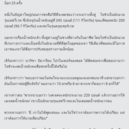
น็อก 25 ครั้ง
หนึ่งในปัญหาใหญ่ก่อนการชกคือวิธีที่จะลดช่องว่างระหว่างทั้งคู่ โจชัวเป็นนักมวย
รุ่นเฮฟวี่เวท ซึ่งปัจจุบันน้ำหนักอยู่ที่ 245 ปอนด์ (111 กิโลกรัม) ขณะที่พอลหนัก 200
ปอนด์ (90.7 กิโลกรัม) และชกในรุ่นครุยเซอร์เวท
นอกจากเรื่องน้ำหนักแล้ว ทั้งคู่ต่างอยู่ในช่วงที่ต่างกันในอาชีพ โดยโจชัวเป็นนักมวย
ที่เก่งกาจกว่าและเป็นหนึ่งในนักมวยที่ดีที่สุดในยุคของเขา วิธีเดียวที่พอลจะมีโอกาส
เอาชนะเขาได้คือการปรับสมดุลร่างกายเล็กน้อย
เฮิร์นกล่าวว่า นากิซา บิดาเรียน โปรโมเตอร์ของพอล ได้ติดต่อเขาเพื่อสอบถามว่า
โจชัวจะลดน้ำหนักลงเพื่อชกครั้งนี้ได้หรือไม่
เฮิร์นกล่าวว่า “ผมบอกว่าผมไม่สนใจนวมแบบบอลลูนและยกสองนาที แต่เขาบอกว่า
มันเป็นการต่อสู้ที่แท้จริง” ผมถามว่า 10 ยกหรือ 8 ยก พวกเขาก็ตอบว่า 8 ยกก็ได้”
เขากล่าวต่อ “พวกเขาบอกว่า ‘แค่เจคจะหนักประมาณ 220 ปอนด์ แล้วเราอยากให้
เอเจลดน้ำหนักลง’ เขาเป็นนักมวยรุ่นเฮฟวี่เวทและไม่เคยลดน้ำหนักมาก่อน
พวกเขาบอกว่า ‘นี่ เราไม่ได้พูดเล่นนะ และไม่ใช่ว่าเราต้องการความได้เปรียบ แต่
เราต้องการให้นายเสียเปรียบ’”