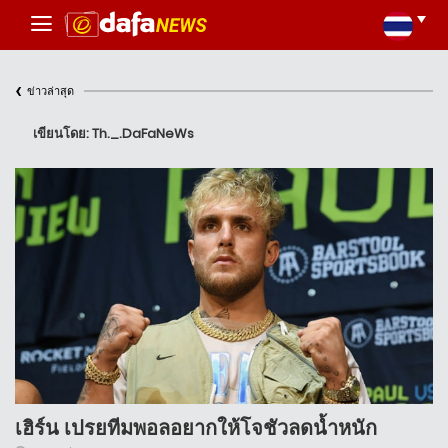
‹
ข่าวล่าสุด
เขียนโดย: Th._.DaFaNeWs
เฮิร์น เปรยทีมพอลอยากให้โจชัวลดน้ำหนัก