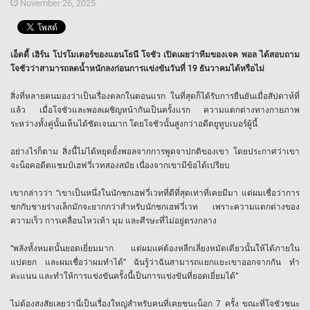
November 26, 2025
เอ็ดดี้ เฮิร์น โปรโมเตอร์ของแอนโธนี โจชัว เปิดเผยว่าทีมของเจค พอล ได้สอบถาม
โจชัวว่าสามารถลดน้ำหนักลงก่อนการแข่งขันวันที่ 19 ธันวาคมได้หรือไม่
สิ่งที่หลายคนมองว่าเป็นเรื่องตลกในตอนแรก ในที่สุดก็ได้รับการยืนยันเมื่อสัปดาห์ที่
แล้ว เมื่อโจชัวและพอลเผชิญหน้ากันเป็นครั้งแรก ความแตกต่างทางกายภาพ
ระหว่างทั้งคู่นั้นเห็นได้ชัดเจนมาก โดยโจชัวนั้นสูงกว่าอดีตยูทูบเบอร์ผู้นี้
อย่างไรก็ตาม สิ่งนี้ไม่ได้หยุดยั้งพอลจากการพูดจาปกติของเขา โดยประกาศว่าเขา
จะน็อคอดีตแชมป์เฮฟวี่เวทสองสมัย เนื่องจากเขามีข้อได้เปรียบ
เขากล่าวว่า “เขาเป็นหนึ่งในนักชกเฮฟวี่เวทที่ดีที่สุดเท่าที่เคยมีมา แต่ผมเชื่อว่าการ
ชกกับชายร่างเล็กมักจะยากกว่าสำหรับนักชกเฮฟวี่เวท เพราะความแตกต่างของ
ความเร็ว การเคลื่อนไหวเท้า มุม และศีรษะที่ไม่อยู่ตรงกลาง
“พลังทั้งหมดนั้นยอดเยี่ยมมาก แต่ผมแค่ต้องหลีกเลี่ยงหมัดเดียวนั้นให้ได้ภายใน
แปดยก และผมเชื่อว่าผมทำได้” ฉันรู้ว่าฉันสามารถแยกแยะเขาออกจากกัน ทำ
คะแนน และทำให้การแข่งขันครั้งนี้เป็นการแข่งขันที่ยอดเยี่ยมได้”
ไม่ต้องสงสัยเลยว่านี่เป็นเรื่องใหญ่สำหรับคนที่เคยชนะน็อก 7 ครั้ง ขณะที่โจชัวชนะ