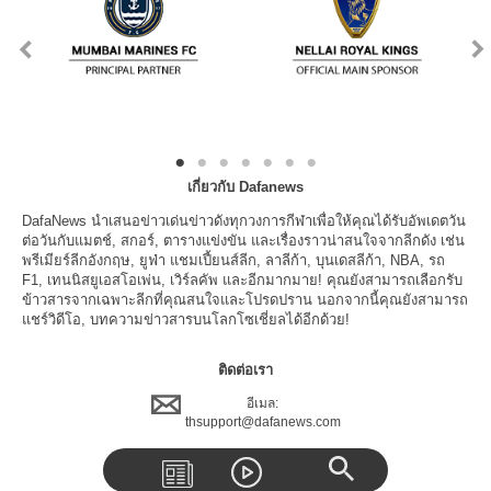
เกี่ยวกับ Dafanews
DafaNews นำเสนอข่าวเด่นข่าวดังทุกวงการกีฬาเพื่อให้คุณได้รับอัพเดตวัน
ต่อวันกับแมตช์, สกอร์, ตารางแข่งขัน และเรื่องราวน่าสนใจจากลีกดัง เช่น
พรีเมียร์ลีกอังกฤษ, ยูฟ่า แชมเปี้ยนส์ลีก, ลาลีก้า, บุนเดสลีก้า, NBA, รถ
F1, เทนนิสยูเอสโอเพ่น, เวิร์ลคัพ และอีกมากมาย! คุณยังสามารถเลือกรับ
ข้าวสารจากเฉพาะลีกที่คุณสนใจและโปรดปราน นอกจากนี้คุณยังสามารถ
แชร์วิดีโอ, บทความข่าวสารบนโลกโซเชี่ยลได้อีกด้วย!
ติดต่อเรา
อีเมล:
thsupport@dafanews.com