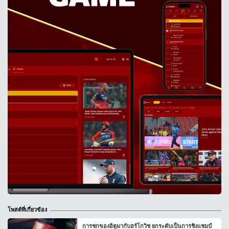
โพสต์ที่เกี่ยวข้อง
การชกของอิตูมากับฮร์โกวิช ยกระดับเป็นการชิงแชมป์