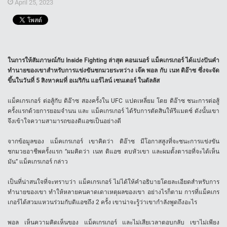
April 25, 2023
ในการให้สัมภาษณ์กับ Inside Fighting ล่าสุด คอนเนอร์ แม็คเกรเกอร์ ได้แบ่งปันคำ
ทำนายของเขาสำหรับการแข่งขันชกมวยระหว่าง เจ๊ค พอล กับ เนท ดิอ๊าซ ซึ่งจะจัด
ขึ้นในวันที่ 5 สิงหาคมที่ อเมริกัน แอร์ไลน์ เซนเตอร์ ในดัลลัส
แม็คเกรเกอร์ ต่อสู้กับ ดิอ๊าซ สองครั้งใน UFC แปดเหลี่ยม โดย ดิอ๊าซ ชนะการต่อสู้
ครั้งแรกด้วยการยอมจำนน และ แม็คเกรเกอร์ ได้รับการตัดสินให้รีแมตช์ ดังนั้นเขา
จึงเข้าใจความสามารถของดิแอซเป็นอย่างดี
จากข้อมูลของ แม็คเกรเกอร์ เขาคิดว่า ดิอ๊าซ มีโอกาสสูงที่จะชนะการแข่งขัน
ชกมวยอาชีพครั้งแรก “ผมคิดว่า เนท ดิแอซ ตบหัวเขา และผมตั้งตารอที่จะได้เห็น
มัน” แม็คเกรเกอร์ กล่าว
เป็นที่น่าสนใจที่จะทราบว่า แม็คเกรเกอร์ ไม่ได้ให้คำอธิบายโดยละเอียดสำหรับการ
ทำนายของเขา ทำให้หลายคนคาดเดาเหตุผลของเขา อย่างไรก็ตาม การที่แม็คเกร
เกอร์ได้สวมแหวนร่วมกับดิแอซถึง 2 ครั้ง เขาน่าจะรู้ว่าเขากำลังพูดถึงอะไร
พอล เห็นความคิดเห็นของ แม็คเกรเกอร์ และไม่เสียเวลาตอบกลับ เขาไม่เพียง