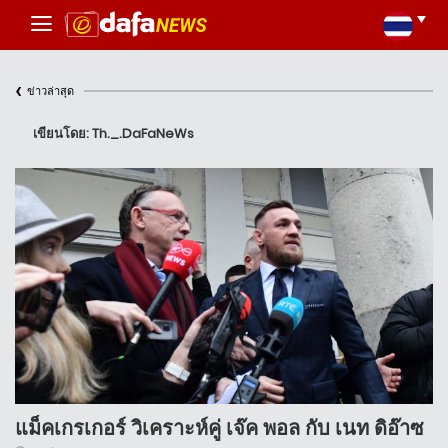
‹
ข่าวล่าสุด
เขียนโดย: Th._.DaFaNeWs
แม็คเกรเกอร์ วิเคราะห์คู่ เจ๊ค พอล กับ เนท ดิอ๊าซ