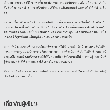
ทำนายว่าจะชนะ ดิอ๊าซ เท่านั้น แต่ยังเสนอการแข่งขันชกมวยกับ แม็คเกรเกอร์ ใน
ดับลินด้วย พอล อ้างว่าเขาเป็นนักมวยที่ดีกว่า แม็คเกรเกอร์ และจะทำให้ ดิอ๊าซ ล้ม
ลง
นอกจากนี้เขายังแนะนำว่าการแข่งขันกับ แม็คเกรเกอร์ อาจเกิดขึ้นในคืนเดียวกับ
การแข่งขัน เคธี่ เทย์เลอร์ เจอกับ อมันด้า เซอร์ราโน่ แม็คเกรเกอร์ ยังไม่ได้ตอบรับ
ข้อเสนอของ พอล แต่เป็นที่ชัดเจนว่า พอล ต้องการปลุกปั่นความขัดแย้ง และ แม็ค
เกรเกอร์ ก็ดูเหมือนจะเป็นคู่ที่เหมาะสมที่สุดสำหรับสิ่งนั้น
พอล กำลังจะพ่ายแพ้ครั้งแรกในอาชีพชกมวยให้กับทอมมี่ ฟิวรี การแข่งขันได้รับ
การคาดหวังสูงและสร้างความฮือฮาอย่างมาก แต่ท้ายที่สุด ฟิวรี่ ก็ได้รับชัยชนะ แม้
จะสูญเสีย พอลยังคงเป็นบุคคลที่ได้รับความนิยมในโลกของกีฬาการต่อสู้ และเป็นที่
รู้จักจากบุคลิกที่ห้าวหาญและนิสัยตรงไปตรงมาของเขา
ชัยชนะเหนือดิแอซจะช่วยยกระดับสถานะของเขาและอาจทำให้เขาเข้าใกล้การต่อสู้
เพื่อชิงตำแหน่งมากขึ้น
เกี่ยวกับผู้เขียน