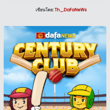
เขียนโดย:
Th._.DaFaNeWs