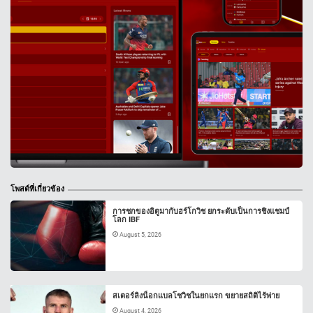
โพสต์ที่เกี่ยวข้อง
การชกของอิตูมากับฮร์โกวิช ยกระดับเป็นการชิงแชมป์
โลก IBF
August 5, 2026
สเตอร์ลิงน็อกแบลโชวิชในยกแรก ขยายสถิติไร้พ่าย
August 4, 2026