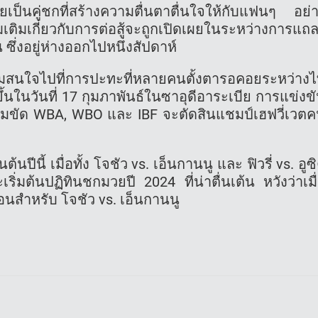
ป็นคู่ชกที่สร้างความตื่นตาตื่นใจให้กับแฟนๆ อย่
่มเติมเกี่ยวกับการต่อสู้จะถูกเปิดเผยในระหว่างการแถ
ึ่งอยู่ห่างออกไปหนึ่งสัปดาห์
มสนใจไปที่การปะทะที่หลายคนตั้งตารอคอยระหว่าง
ดขึ้นในวันที่ 17 กุมภาพันธ์ในซาอุดีอาระเบีย การแข่งข
เข็มขัด WBA, WBO และ IBF จะตัดสินแชมป์เฮฟวี่เวต
นปีนี้ เมื่อทั้ง โจชัว vs. เอ็นกานนู และ ฟิวรี่ vs. อูซ
ิ่มต้นปฏิทินชกมวยปี 2024 ที่น่าตื่นเต้น หวังว่าเมื
นอนสำหรับ โจชัว vs. เอ็นกานนู