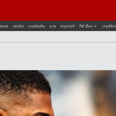
็ตบอล
เทนนิส
แบดมินตัน
มวย
สนุกเกอร์
กีฬาอื่นๆ
เกมส์ชิง