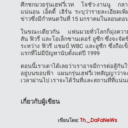
ศึกชกมวยรุ่นเฮฟวี่เวท โจชัว-งานนู กลายเ
แน่นอน เอ็ดดี้ เฮิร์น ระบุว่ารายละเอียดเพิ
ข่าวซึ่งมีกำหนดวันที่ 15 มกราคมในลอนดอน ซ
ในขณะเดียวกัน แฟนมวยทั่วโลกก็มุ่งควา
สัน ฟิวรี่ และโอเล็กซานเดอร์ อูซีก ซึ่งจะจั
ระหว่าง ฟิวรี แชมป์ WBC และอูซีก ซึ่งถือ
แรกที่ไม่มีปัญหานับตั้งแต่ปี 1999
ตอนนี้เราเดาได้เลยว่าเราอาจมีการต่อสู้กันในต้
อยู่บนขอบฟ้า แผนกรุ่นเฮฟวี่เวทสัญญาว่าจะเร
เวลาผ่านไป เราจะได้วันที่และสถานที่ที่แน่
เกี่ยวกับผู้เขียน
เขียนโดย:
Th._.DaFaNeWs