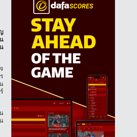
ิญ
ัน
ผน
โจ
าร
ใน
ร์
ใน
ใน