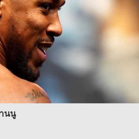
กานนู