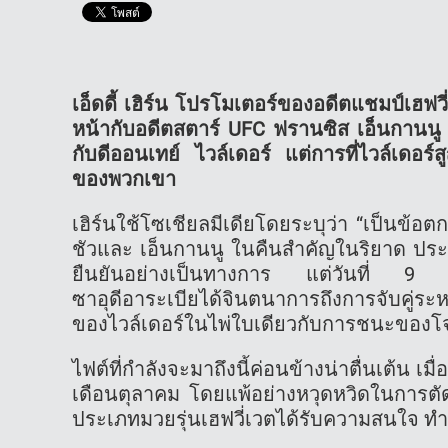
เอ็ดดี้ เฮิร์น โปรโมเตอร์ของอดีตแชมป์เฮฟ
หน้ากับอดีตสตาร์ UFC ฟรานซิส เอ็นกานนู 
กับดีออนเทย์ ไวล์เดอร์ แต่การที่ไวล์เดอร
ของพวกเขา
เฮิร์นใช้โซเชียลมีเดียโดยระบุว่า “เป็นข้
ชัวและ เอ็นกานนู ในคืนสำคัญในริยาด ประเทศ
ยืนยันอย่างเป็นทางการ แต่วันที่ 9 มีน
ซาอุดีอาระเบียได้จินตนาการถึงการจับคู่ระห
ของไวล์เดอร์ในไพ่ใบเดียวกับการชนะของโจช
ไฟต์ที่กำลังจะมาถึงนี้ค่อนข้างน่าตื่นเต้น เม
เดือนตุลาคม โดยแพ้อย่างหวุดหวิดในการตั
ประเภทมวยรุ่นเฮฟวี่เวตได้รับความสนใจ ท