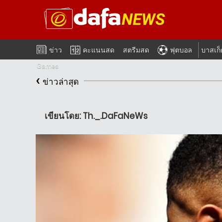
ข่าว
คะแนนสด
สตรีมสด
ฟุตบอล
บาสเก
Games
‹
ข่าวล่าสุด
เขียนโดย: Th._.DaFaNeWs