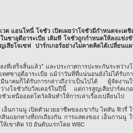
วี่เวต แอนโทนี่ โจชัว เปิดเผยว่าโจชัวมีกำหนดจะเผช
ในซาอุดีอาระเบีย เดิมที โจชัวถูกกำหนดให้ลงแข่งข
์สูญเสียโจเซฟ ปาร์กเกอร์อย่างไม่คาดคิดได้เปลี่ยนแ
อตกลงที่เสร็จสิ้นแล้ว” และประกาศการปะทะกันระหว่าง
ซาอุดีอาระเบีย แม้ว่าวันที่ที่แน่นอนยังไม่ได้รับก
าคมก็ได้รับการกล่าวถึงว่าเป็นไปได้ ผู้จัดงาน
ว่างโจชัวกับวิลเดอร์ในปีนี้ แต่การสูญเสียปาร์คเกอ
ัวเหนือออตโตวัลลินทำให้การเล่าเรื่องเปลี่ยนไป
ื่อ เอ็นกานนู เปิดตัวมวยอาชีพของเขากับ ไทสัน ฟิวรี่ 
ดสินแยกทางที่ถกเถียงกัน การแสดงของ เอ็นกานนู 
ำให้เขาติด 10 อันดับแรกโดย WBC