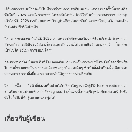
เฮิร์นกล่าวว่า แม้ว่าจะยังไม่มีการกำหนดวันชกที่แน่นอน แต่การชกครั้งนี้น่าจะเกิด
ขึ้นในปี 2026 และโจชัวอาจจะได้ชกกับไทสัน ฟิวรีในปีหน้า เขากล่าวว่า “เรามุ่ง
เน้นไปที่ปี 2026 เรามีแผนจะชกใหญ่ในเดือนกุมภาพันธ์ และชกใหญ่ หวังว่าจะเป็น
กับไทสัน ฟิวรีในปีหน้า
“เราอาจจะต้องชกกันในปี 2025 เราแค่จะชกกันแบบเงียบๆ ที่ไหนสักแห่ง ถ้าหากว่า
มันจะทำลายสถิติของมิสเตอร์พอลและสร้างรายได้หลายสิบล้านดอลลาร์ ก็อาจจะ
เป็นไปได้ ยังไม่มีการยืนยันใดๆ”
ก่อนการชกจริง มีหลายสิ่งที่ต้องตกลงกัน เช่น จะเป็นการแข่งขันระดับมืออาชีพหรือ
ไม่ รุ่นน้ำหนักเท่าไหร่ รายละเอียดของถุงมือ และอื่นๆ ซึ่งเป็นสิ่งจำเป็นเพื่อเชื่อมช่อง
ว่างระหว่างสองสิ่งนี้และพยายามทำให้ทุกอย่างเท่าเทียมกัน
ถึงอย่างนั้น โจชัวก็ยังคงเป็นฝ่ายได้เปรียบในฐานะนักสู้ที่มีประสบการณ์มากกว่า
สำหรับพอล แม้จะแพ้ เขาก็ยังคงถูกมองว่าเป็นคนที่เคยเผชิญหน้ากับแอนโทนี โจชัว
ซึ่งไม่ใช่สิ่งที่นักสู้หลายคนจะพูดได้
เกี่ยวกับผู้เขียน