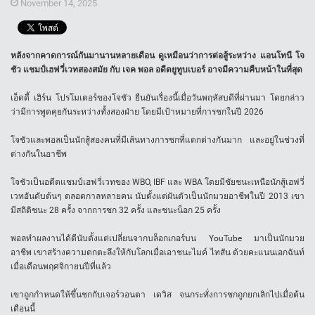
November 14, 2025
หลังจากคาดการณ์กันมานานหลายเดือน ดูเหมือนว่าการต่อสู้ระหว่าง แอนโทนี โจ
ชัว แชมป์เฮฟวี่เวทสองสมัย กับ เจค พอล อดีตยูทูบเบอร์ อาจมีความคืบหน้าในที่สุด
เอ็ดดี้ เฮิร์น โปรโมเตอร์ของโจชัว ยืนยันเรื่องนี้เมื่อวันพฤหัสบดีที่ผ่านมา โดยกล่าว
ว่ามีการพูดคุยกันระหว่างทั้งสองฝ่าย โดยมีเป้าหมายที่การชกในปี 2026
โจชัวและพอลเป็นนักสู้สองคนที่มีเส้นทางการชกที่แตกต่างกันมาก และอยู่ในช่วงที่
ต่างกันในอาชีพ
โจชัวเป็นอดีตแชมป์เฮฟวี่เวทของ WBO, IBF และ WBA โดยมีชัยชนะเหนือนักสู้เฮฟวี่
เวทอันดับต้นๆ ตลอดกาลหลายคน นับตั้งแต่ผันตัวเป็นนักมวยอาชีพในปี 2013 เขา
มีสถิติชนะ 28 ครั้ง จากการชก 32 ครั้ง และชนะน็อก 25 ครั้ง
พอลทำผลงานได้ดีนับตั้งแต่เปลี่ยนจากบล็อกเกอร์บน YouTube มาเป็นนักมวย
อาชีพ เขาสร้างความตกตะลึงให้กับโลกเมื่อเอาชนะไมค์ ไทสัน ด้วยคะแนนเอกฉันท์
เมื่อเดือนพฤศจิกายนปีที่แล้ว
เขาถูกกำหนดให้ขึ้นชกกับเจอร์วอนตา เดวิส จนกระทั่งการชกถูกยกเลิกไปเมื่อต้น
เดือนนี้