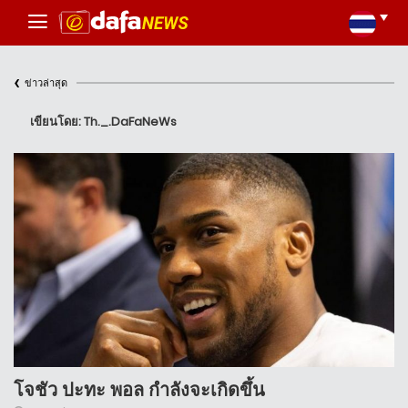
‹
ข่าวล่าสุด
เขียนโดย: Th._.DaFaNeWs
โจชัว ปะทะ พอล กำลังจะเกิดขึ้น