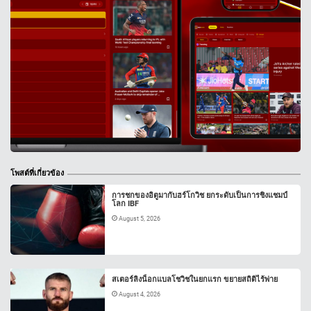
โพสต์ที่เกี่ยวข้อง
การชกของอิตูมากับฮร์โกวิช ยกระดับเป็นการชิงแชมป์
โลก IBF
August 5, 2026
สเตอร์ลิงน็อกแบลโชวิชในยกแรก ขยายสถิติไร้พ่าย
August 4, 2026