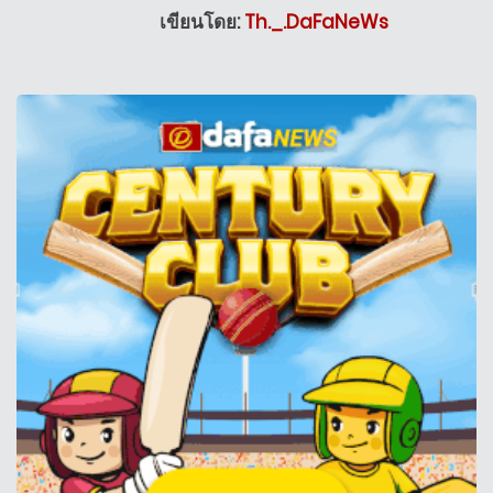
เขียนโดย:
Th._.DaFaNeWs