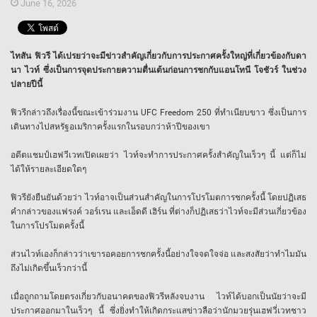
June 16, 2026
ไทสัน ฟิวรี ได้เปรยว่าจะมีข่าวสำคัญเกี่ยวกับการประกาศครั้งใหญ่ที่เกี่ยวข้องกับดา
นา ไวท์ ซึ่งเป็นการจุดประกายความตื่นเต้นก่อนการชกกับแอนโทนี โจชัวร์ ในช่วง
ปลายปีนี้
ฟิวรีกล่าวถึงเรื่องนี้ขณะเข้าร่วมงาน UFC Freedom 250 ที่ทำเนียบขาว ซึ่งเป็นการ
เดินทางไปสหรัฐอเมริกาครั้งแรกในรอบกว่าห้าปีของเขา
อดีตแชมป์เฮฟวีเวทเปิดเผยว่า ไวท์จะทำการประกาศครั้งสำคัญในเร็วๆ นี้ แต่ก็ไม่
ได้ให้รายละเอียดใดๆ
ฟิวรียังยืนยันด้วยว่า ไวท์อาจเป็นส่วนสำคัญในการโปรโมตการชกครั้งนี้ โดยปฏิเสธ
คำกล่าวของแฟรงค์ วอร์เรน และเอ็ดดี เฮิร์น ที่ต่างก็ปฏิเสธว่าไวท์จะมีส่วนเกี่ยวข้อง
ในการโปรโมตครั้งนี้
ส่วนไวท์เองก็กล่าวว่าเขารอคอยการชกครั้งนี้อย่างใจจดใจจ่อ และสงสัยว่าทำไมมัน
ถึงไม่เกิดขึ้นเร็วกว่านี้
เมื่อถูกถามโดยตรงเกี่ยวกับอนาคตของฟิวรีหลังจบงาน ไวท์ได้บอกเป็นนัยว่าจะมี
ประกาศออกมาในเร็วๆ นี้ ซึ่งยิ่งทำให้เกิดกระแสข่าวลือว่านักมวยรุ่นเฮฟวี่เวทชาว