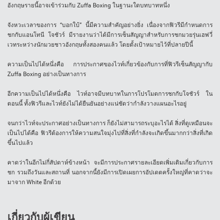
อังกฤษรายนี้อาจเข้าร่วมกับ Zuffa Boxing ในฐานะใดบทบาทหนึ่ง
จังหวะเวลาของการ “บอกใบ้” นี้มีความสำคัญอย่างยิ่ง เนื่องจากฟิวรีมีกำหนดการ
ชกกับแอนโทนี โจชัวร์ มีรายงานว่าได้มีการเซ็นสัญญาสำหรับการชกมวยรุ่นเฮฟวี่
เวทระหว่างนักมวยชาวอังกฤษทั้งสองคนแล้ว โดยตั้งเป้าหมายไว้ที่ปลายปีนี้
ความเป็นไปได้หนึ่งคือ การประกาศของไวท์เกี่ยวข้องกับการที่ฟิวรีเซ็นสัญญากับ
Zuffa Boxing อย่างเป็นทางการ
อีกความเป็นไปได้หนึ่งคือ ไวท์อาจมีบทบาทในการโปรโมตการชกกับโจชัวร์ ใน
ตอนนี้ ทั้งฟิวรีและไวท์ยังไม่ได้ยืนยันอย่างแน่ชัดว่ากำลังวางแผนอะไรอยู่
จนกว่าไวท์จะประกาศอย่างเป็นทางการ ก็ยังไม่สามารถระบุอะไรได้ สิ่งที่ดูเหมือนจะ
เป็นไปได้คือ ฟิวรีต้องการให้ความสนใจมุ่งไปที่สิ่งที่กำลังจะเกิดขึ้นมากกว่าสิ่งที่เกิด
ขึ้นไปแล้ว
คาดว่าในอีกไม่กี่สัปดาห์ข้างหน้า จะมีการประกาศรายละเอียดเพิ่มเติมเกี่ยวกับการ
ชก รวมถึงวันและสถานที่ นอกจากนี้ยังมีการเปิดเผยการอัปเดตครั้งใหญ่ที่คาดว่าจะ
มาจาก White อีกด้วย
เกี่ยวกับผู้เขียน