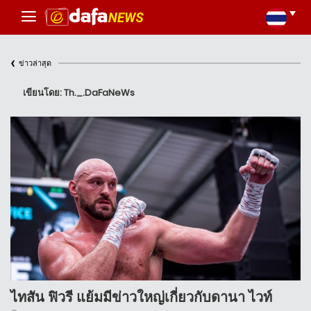
‹
ข่าวล่าสุด
เขียนโดย: Th._.DaFaNeWs
ไทสัน ฟิวรี แย้มมีข่าวใหญ่เกี่ยวกับดานา ไวท์