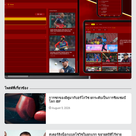
โพสต์ที่เกี่ยวข้อง
การชกของอิตูมากับฮร์โกวิช ยกระดับเป็นการชิงแชมป์
โลก IBF
August 5, 2026
สเตอร์ลิงน็อกแบลโชวิชในยกแรก ขยายสถิติไร้พ่าย