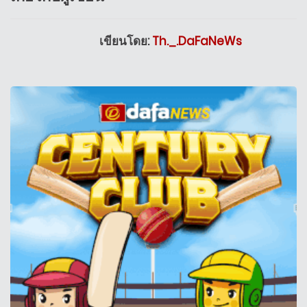
เขียนโดย:
Th._.DaFaNeWs