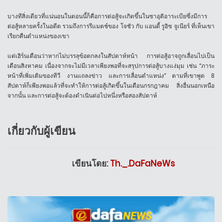
บางทีสิ่งเดียวที่แน่นอนในตอนนี้ก็คือการต่อสู้จะเกิดขึ้นในซาอุดิอาระเบียซึ่งมีการ
ต่อสู้หลายครั้งในอดีต
รวมถึงการรีแมตช์ของ
โจชัว
กับ
แอนดี้
รูอิซ
จูเนียร์
ที่เห็นเขา
เรียกคืนตำแหน่งของเขา
แต่เฮิร์นเตือนว่าหากไม่บรรลุข้อตกลงในสัปดาห์หน้า
การต่อสู้อาจถูกเลื่อนไปเป็น
เดือนสิงหาคม
เนื่องจากจะไม่มีเวลาเพียงพอที่จะสรุปการต่อสู้บางแง่มุม
เช่น
“
ภาระ
หน้าที่เพิ่มเติมของทีวี
งานแถลงข่าว
และการเลื่อนตำแหน่ง
”
ตามที่เขาพูด
8
สัปดาห์ก็เพียงพอแล้วที่จะทำให้การต่อสู้เกิดขึ้นในเดือนกรกฎาคม
สิ่งอื่นนอกเหนือ
จากนั้น
และการต่อสู้จะต้องดำเนินต่อไปหนึ่งหรือสองสัปดาห์
เกี่ยวกับผู้เขียน
เขียนโดย:
Th._.DaFaNeWs