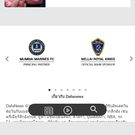
เกี่ยวกับ Dafanews
DafaNews นำเสนอข่าวเด่นข่าวดังทุกวงการกีฬาเพื่อให้คุณได้รับอัพเดตวัน
ต่อวันกับแมตช์, สกอร์, ตารางแข่งขัน และเรื่องราวน่าสนใจจากลีกดัง เช่น
พรีเมียร์ลีกอังกฤษ, ยูฟ่า แชมเปี้ยนส์ลีก, ลาลีก้า, บุนเดสลีก้า, NBA, รถ
F1, เทนนิสยูเอสโอเพ่น, เวิร์ลคัพ และอีกมากมาย! คุณยังสามารถเลือกรับ
ข้าวสารจากเฉพาะลีกที่คุณสนใจและโปรดปราน นอกจากนี้คุณยังสามารถ
แชร์วิดีโอ, บทความข่าวสารบนโลกโซเชี่ยลได้อีกด้วย!