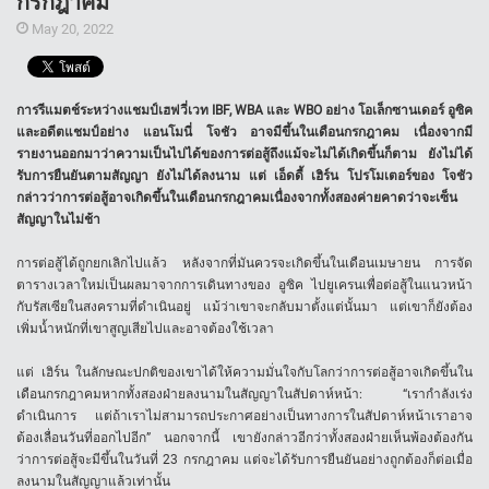
กรกฎาคม
May 20, 2022
การรีแมตช์ระหว่างแชมป์เฮฟวี่เวท
IBF, WBA
และ
WBO
อย่าง
โอเล็กซานเดอร์
อูซิค
และอดีตแชมป์อย่าง
แอนโมนี่
โจชัว
อาจมีขึ้นในเดือนกรกฎาคม
เนื่องจากมี
รายงานออกมาว่าความเป็นไปได้ของการต่อสู้ถึงแม้จะไม่ได้เกิดขึ้นก็ตาม
ยังไม่ได้
รับการยืนยันตามสัญญา
ยังไม่ได้ลงนาม
แต่
เอ็ดดี้
เฮิร์น
โปรโมเตอร์ของ
โจชัว
กล่าวว่าการต่อสู้อาจเกิดขึ้นในเดือนกรกฎาคมเนื่องจากทั้งสองค่ายคาดว่าจะเซ็น
สัญญาในไม่ช้า
การต่อสู้ได้ถูกยกเลิกไปแล้ว
หลังจากที่มันควรจะเกิดขึ้นในเดือนเมษายน
การจัด
ตารางเวลาใหม่เป็นผลมาจากการเดินทางของ
อูซิค
ไปยูเครนเพื่อต่อสู้ในแนวหน้า
กับรัสเซียในสงครามที่ดำเนินอยู่
แม้ว่าเขาจะกลับมาตั้งแต่นั้นมา
แต่เขาก็ยังต้อง
เพิ่มน้ำหนักที่เขาสูญเสียไปและอาจต้องใช้เวลา
แต่ เฮิร์น ในลักษณะปกติของเขาได้ให้ความมั่นใจกับโลกว่าการต่อสู้อาจเกิดขึ้นใน
เดือนกรกฎาคมหากทั้งสองฝ่ายลงนามในสัญญาในสัปดาห์หน้า
: “
เรากำลังเร่ง
ดำเนินการ
แต่ถ้าเราไม่สามารถประกาศอย่างเป็นทางการในสัปดาห์หน้าเราอาจ
ต้องเลื่อนวันที่ออกไปอีก
”
นอกจากนี้
เขายังกล่าวอีกว่าทั้งสองฝ่ายเห็นพ้องต้องกัน
ว่าการต่อสู้จะมีขึ้นในวันที่
23
กรกฎาคม
แต่จะได้รับการยืนยันอย่างถูกต้องก็ต่อเมื่อ
ลงนามในสัญญาแล้วเท่านั้น