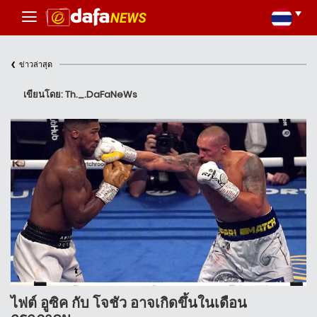
‹
ข่าวล่าสุด
เขียนโดย: Th._.DaFaNeWs
ไฟต์ อูซิค กับ โจชัว อาจเกิดขึ้นในเดือน