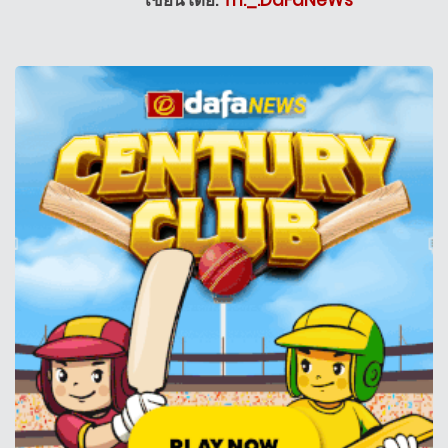
เขียนโดย:
Th._.DaFaNeWs