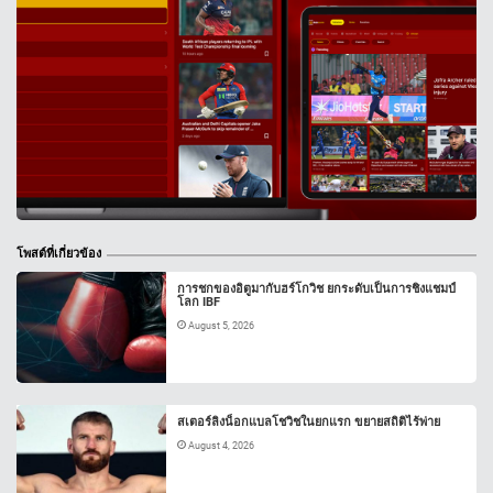
โพสต์ที่เกี่ยวข้อง
การชกของอิตูมากับฮร์โกวิช ยกระดับเป็นการชิงแชมป์
โลก IBF
August 5, 2026
สเตอร์ลิงน็อกแบลโชวิชในยกแรก ขยายสถิติไร้พ่าย
August 4, 2026