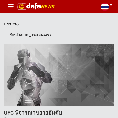
‹
ข่าวล่าสุด
เขียนโดย: Th._.DaFaNeWs
UFC พิจารณาขยายอันดับ