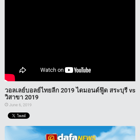
วอลเลย์บอลย์ไทยลีก 2019 ไดมอนด์ฟู๊ด สระบุรี vs
วิสาขา 2019
June 6, 2019