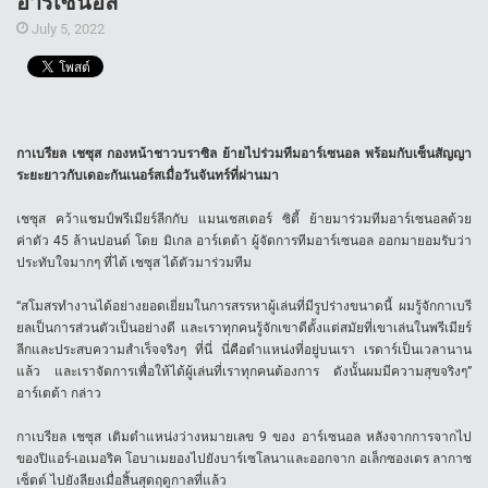
อาร์เซนอล
July 5, 2022
กาเบรียล เชซุส กองหน้าชาวบราซิล ย้ายไปร่วมทีมอาร์เซนอล พร้อมกับเซ็นสัญญา
ระยะยาวกับเดอะกันเนอร์สเมื่อวันจันทร์ที่ผ่านมา
เชซุส คว้าแชมป์พรีเมียร์ลีกกับ แมนเชสเตอร์ ซิตี้ ย้ายมาร่วมทีมอาร์เซนอลด้วย
ค่าตัว 45 ล้านปอนด์ โดย มิเกล อาร์เตต้า ผู้จัดการทีมอาร์เซนอล ออกมายอมรับว่า
ประทับใจมากๆ ที่ได้ เชซุส ได้ตัวมาร่วมทีม
“สโมสรทำงานได้อย่างยอดเยี่ยมในการสรรหาผู้เล่นที่มีรูปร่างขนาดนี้ ผมรู้จักกาเบรี
ยลเป็นการส่วนตัวเป็นอย่างดี และเราทุกคนรู้จักเขาดีตั้งแต่สมัยที่เขาเล่นในพรีเมียร์
ลีกและประสบความสำเร็จจริงๆ ที่นี่ นี่คือตำแหน่งที่อยู่บนเรา เรดาร์เป็นเวลานาน
แล้ว และเราจัดการเพื่อให้ได้ผู้เล่นที่เราทุกคนต้องการ ดังนั้นผมมีความสุขจริงๆ”
อาร์เตต้า กล่าว
กาเบรียล เชซุส เติมตำแหน่งว่างหมายเลข 9 ของ อาร์เซนอล หลังจากการจากไป
ของปิแอร์-เอเมอริค โอบาเมยองไปยังบาร์เซโลนาและออกจาก อเล็กซองเดร ลากาซ
เซ็ตต์ ไปยังลียงเมื่อสิ้นสุดฤดูกาลที่แล้ว