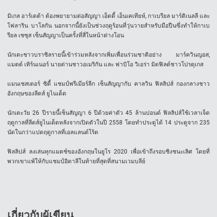
มิเกล อาร์เตต้า ต้องพยายามต่อสัญญา เอ็ดดี้ เอ็นเคเทียห์, กาเบรียล มาร์ติเนลลี และ
โฟลาริน บาโลกัน นอกจากนี้ยังเป็นช่วงฤดูร้อนที่วุ่นวายสำหรับมือปืนซึ่งทำให้กาเบ
รียล เชซุส เซ็นสัญญาเป็นครั้งที่สี่ในหน้าต่างโอน
นักเตะชาวบราซิลรายนี้เข้าร่วมหลังจากเพิ่มเพื่อนร่วมชาติอย่าง มาร์ควินญอส,
แมตต์ เทิร์นเนอร์ นายด่านชาวอเมริกัน และ ฟาบิโอ วิเอร่า มิดฟิลด์ชาวโปรตุเกส
แมนเชสเตอร์ ซิตี้ แชมป์พรีเมียร์ลีก เซ็นสัญญากับ คาลวิน ฟิลลิปส์ กองกลางชาว
อังกฤษของลีดส์ ยูไนเต็ด
นักเตะวัย 26 ปีรายนี้เซ็นสัญญา 6 ปีด้วยค่าตัว 45 ล้านปอนด์ ฟิลลิปส์ใช้เวลาเจ็ด
ฤดูกาลที่ลีดส์ยูไนเต็ดหลังจากเปิดตัวในปี 2558 โดยทำประตูได้ 14 ประตูจาก 235
นัดในกว่าแปดฤดูกาลที่เอลแลนด์โร้ด
ฟิลลิปส์ ลงเล่นทุกแมตช์ของอังกฤษในยูโร 2020 เพื่อเข้าถึงรอบชิงชนะเลิศ โดยที่
พวกเขาแพ้ให้กับแชมป์อิตาลีในท้ายที่สุดที่สนามเวมบลีย์
เกี่ยวกับผู้เขียน