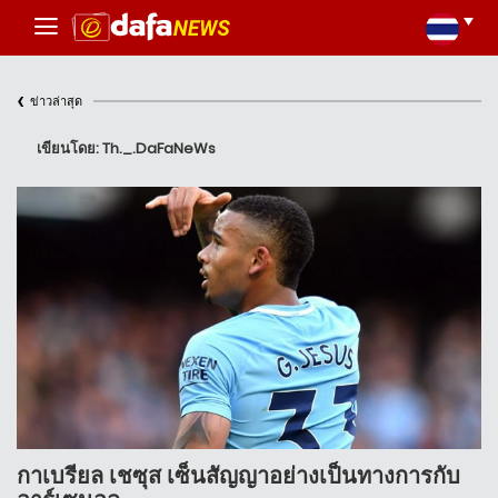
‹
ข่าวล่าสุด
เขียนโดย: Th._.DaFaNeWs
กาเบรียล เชซุส เซ็นสัญญาอย่างเป็นทางการกับ