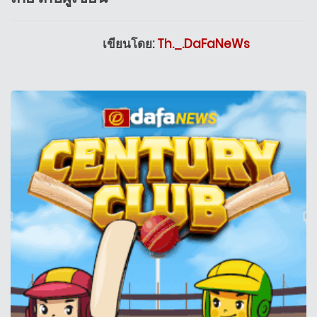
เขียนโดย:
Th._.DaFaNeWs