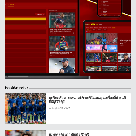
โพสต์ที่เกี่ยวข้อง
มูดริคกลับมาลงสนามให้เชลซีในเกมอุ่นเครื่องที่พ่ายแพ้
ต่อยูเวนตุส
August 6, 2026
ยูเวนตุสต้องการยืมตัว ซิร์กซี