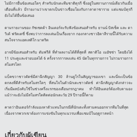
ไม่มีการยื่นข้อเสนอใดๆ สำหรับนักเตะทีมชาติตุรกี ซึ่งอยู่ในสถานการณ์เดียวกันเมื่อ
เดือนที่แล้ว มีรายงานว่าเขาตกเป็นข่าวเชื่อมโยงกับกาลาตาซาราย แต่แชมป์ตุรกี
ยังไม่ได้ยื่นข้อเสนอ
ตามรายงานของ กัซเซตต้า อินเตอร์จะรับฟังข้อเสนอสำหรับ ยานน์ บิสเซ็ค และ ดา
วิเด้ ฟรัตเตซี่ ซึ่งพบว่าการลงเล่นเป็นเรื่องยาก กองกลางชาวอิตาลีรายนี้ได้รับความ
สนใจจากแอตเลติโก มาดริด
อาจมีข้อเสนอสำหรับ ดัมฟรีส์ ที่ทำผลงานได้ดีที่สุดที่ สตาดิโอ เมอัซซ่า โดยยิงได้
11 ประตูและจ่ายบอลได้ 6 ครั้งจากการลงเล่น 45 นัดในทุกรายการ ไม่รวมรายการ
สโมสรโลก
แบ็คขวาชาวดัตช์มีค่าฉีกสัญญา 30 ล้านยูโรในสัญญาของเขา และนี่จะเป็นข้อ
ตกลงที่ดีสำหรับสโมสรใดๆ ที่สนใจในตัวนักเตะชาวดัตช์ ค่าฉีกสัญญาดังกล่าวจะ
เริ่มมีผลบังคับใช้ในช่วงครึ่งแรกของเดือนกรกฎาคม ทำให้อินเตอร์ต้องจับตามอง
แม้ว่าจะยังไม่มีสโมสรใดติดต่อนักเตะวัย 29 ปีรายนี้ก็ตาม
คาดว่าอินเตอร์กำลังมองหาตัวแทนในกรณีที่นักเตะทั้งสามคนออกจากทีมในที่สุด
เนื่องจากพวกเขาต้องการแข่งขันในทุกแนวรบเพื่อแชมป์ในฤดูกาลหน้า
เกี่ยวกับผู้เขียน