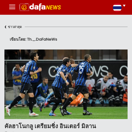
‹
ข่าวล่าสุด
เขียนโดย: Th._.DaFaNeWs
คัลฮาโนกลู เตรียมชิ่ง อินเตอร์ มิลาน