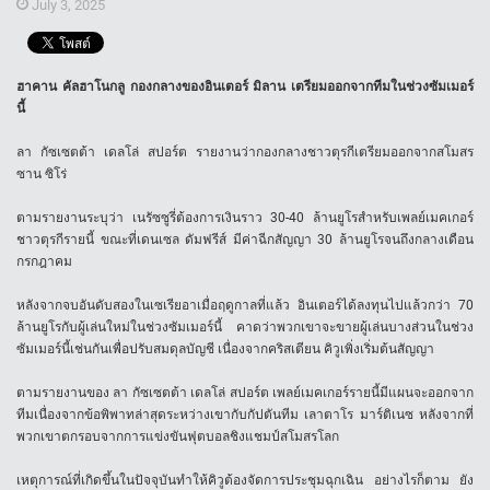
July 3, 2025
ฮาคาน คัลฮาโนกลู กองกลางของอินเตอร์ มิลาน เตรียมออกจากทีมในช่วงซัมเมอร์
นี้
ลา กัซเซตต้า เดลโล่ สปอร์ต รายงานว่ากองกลางชาวตุรกีเตรียมออกจากสโมสร
ซาน ซิโร่
ตามรายงานระบุว่า เนรัซซูรี่ต้องการเงินราว 30-40 ล้านยูโรสำหรับเพลย์เมคเกอร์
ชาวตุรกีรายนี้ ขณะที่เดนเซล ดัมฟรีส์ มีค่าฉีกสัญญา 30 ล้านยูโรจนถึงกลางเดือน
กรกฎาคม
หลังจากจบอันดับสองในเซเรียอาเมื่อฤดูกาลที่แล้ว อินเตอร์ได้ลงทุนไปแล้วกว่า 70
ล้านยูโรกับผู้เล่นใหม่ในช่วงซัมเมอร์นี้ คาดว่าพวกเขาจะขายผู้เล่นบางส่วนในช่วง
ซัมเมอร์นี้เช่นกันเพื่อปรับสมดุลบัญชี เนื่องจากคริสเตียน คิวูเพิ่งเริ่มต้นสัญญา
ตามรายงานของ ลา กัซเซตต้า เดลโล่ สปอร์ต เพลย์เมคเกอร์รายนี้มีแผนจะออกจาก
ทีมเนื่องจากข้อพิพาทล่าสุดระหว่างเขากับกัปตันทีม เลาตาโร มาร์ติเนซ หลังจากที่
พวกเขาตกรอบจากการแข่งขันฟุตบอลชิงแชมป์สโมสรโลก
เหตุการณ์ที่เกิดขึ้นในปัจจุบันทำให้คิวูต้องจัดการประชุมฉุกเฉิน อย่างไรก็ตาม ยัง