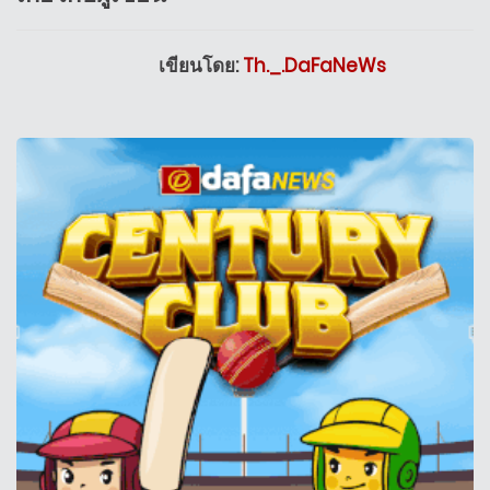
เขียนโดย:
Th._.DaFaNeWs