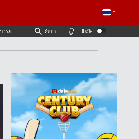
ค้นหา
ธีมมืด
รางวัล