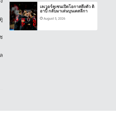
้ง
เลเวอร์คูเซนเปิดโอกาสดึงตัว ดิ
อาบี้ กลับมาเล่นบุนเดสลีกา
ดู
August 5, 2026
โช
ูล