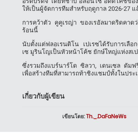
อร์ดบริดจ์ โดยที่ชาบี อลอนโซ อดีตโค้ชของ
ให้เป็นผู้จัดการทีมสำหรับฤดูกาล 2026-27 แล
การคว้าตัว คูคูเรญ่า ของเรอัลมาดริดคาดว่
ร้อนนี้
นับตั้งแต่ฟลอเรนติโน เปเรซได้รับการเลือก
เซ มูรินโญเป็นหัวหน้าโค้ช ยักษ์ใหญ่แห่งสเปนไ
ซึ่งรวมถึงแบร์นาร์โด ซิลวา, เดนเซล ดัมฟร
เพื่อสร้างทีมที่สามารถท้าชิงแชมป์ทั้งในปร
เกี่ยวกับผู้เขียน
เขียนโดย:
Th._.DaFaNeWs