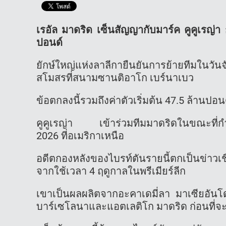
เรอัล มาดริด เซ็นสัญญากับมาร์ค คูคูเรญ่า
ปอนด์
ยักษ์ใหญ่แห่งลาลีกายืนยันการย้ายทีมในวั
สโมสรที่สนามซานติอาโก เบร์นาเบว
ข้อตกลงนี้รวมถึงค่าตัวเริ่มต้น 47.5 ล้านป
คูคูเรญ่า เข้าร่วมทีมมาดริดในขณะที่ก
2026 ที่อเมริกาเหนือ
อดีตกองหลังของไบรท์ตันรายนี้ตกเป็นข่าวเ
จากใช้เวลา 4 ฤดูกาลในพรีเมียร์ลีก
เขาเป็นผลผลิตจากอะคาเดมี่ลา มาเซียอันโ
บาร์เซโลนาและแอตเลติโก มาดริด ก่อนที่จ