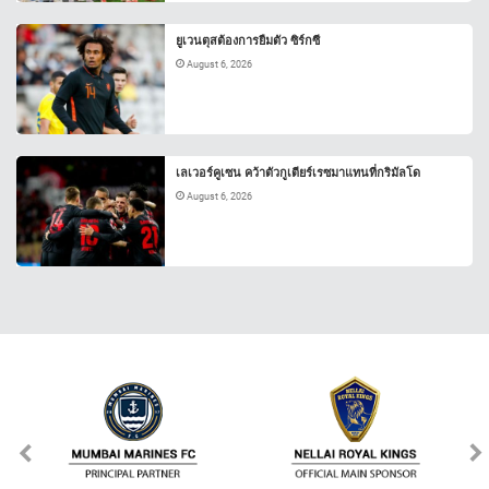
ยูเวนตุสต้องการยืมตัว ซิร์กซี
August 6, 2026
เลเวอร์คูเซน คว้าตัวกูเตียร์เรซมาแทนที่กริมัลโด
August 6, 2026