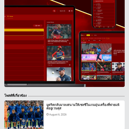
โพสต์ที่เกี่ยวข้อง
มูดริคกลับมาลงสนามให้เชลซีในเกมอุ่นเครื่องที่พ่ายแพ้
ต่อยูเวนตุส
August 6, 2026