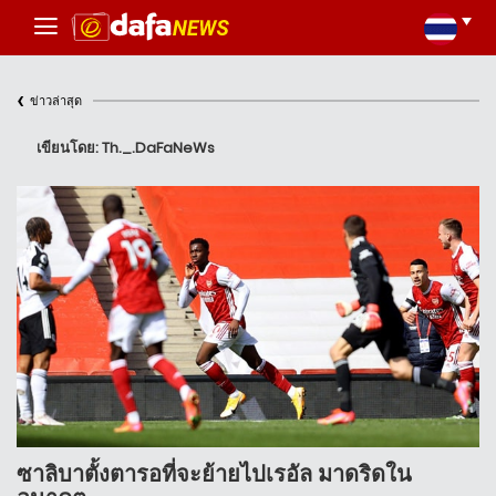
‹
ข่าวล่าสุด
เขียนโดย: Th._.DaFaNeWs
ซาลิบาตั้งตารอที่จะย้ายไปเรอัล มาดริดใน