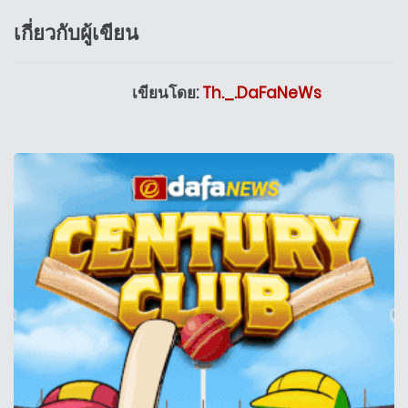
เกี่ยวกับผู้เขียน
เขียนโดย:
Th._.DaFaNeWs