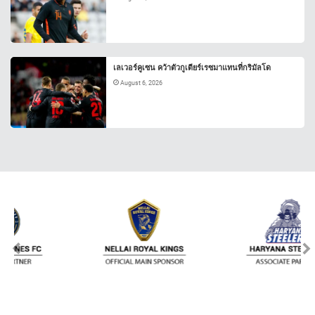
เลเวอร์คูเซน คว้าตัวกูเตียร์เรซมาแทนที่กริมัลโด
August 6, 2026