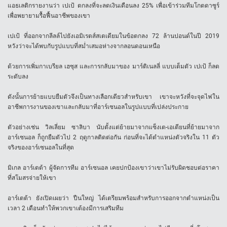
แอธเลติกรายงานว่า เปเป้ ตกลงที่จะลดเงินเดือนลง 25% เพื่อเข้าร่วมทีมโกตดาซูร์
เพื่อพยายามรื้อฟื้นอาชีพของเขา
เปเป้ ที่ออกจากลีลล์ไปยังเอมิเรตส์สเตเดียมในข้อตกลง 72 ล้านปอนด์ในปี 2019
หวังว่าจะได้พบกับรูปแบบที่สม่ำเสมอห่างจากลอนดอนเหนือ
ด้วยการเพิ่มกาเบรียล เฮซุส และการกลับมาของ มาร์ติเนลลี่ แบบเต็มตัว เปเป้ ก็ลด
ระดับลง
ดังนั้นการย้ายแบบยืมตัวจึงเป็นทางเลือกเดียวสำหรับเขา เขาจะหวังที่จะจุดไฟใน
อาชีพการงานของเขาและกลับมาที่อาร์เซนอลในรูปแบบที่เปล่งประกาย
ตัวอย่างเช่น วิลเลี่ยม ซาลิบา นับตั้งแต่ย้ายมาจากแซ็งเต-เอเตียนที่ย้ายมาจาก
อาร์เซนอล ก็ถูกยืมตัวไป 2 ฤดูกาลติดต่อกัน ก่อนที่จะได้ตำแหน่งตัวจริงใน 11 ตัว
จริงของอาร์เซนอลในที่สุด
มิเกล อาร์เตต้า ผู้จัดการทีม อาร์เซนอล เคยปกป้องเขาว่าเขาไม่รับผิดชอบต่อราคา
ที่สโมสรจ่ายให้เขา
อาร์เตต้า ยังเปิดเผยว่า ปืนใหญ่ ได้เตรียมพร้อมสำหรับการออกจากตำแหน่งเป็น
เวลา 2 เดือนทำให้พวกเขาเต้องมีการเสริมทีม