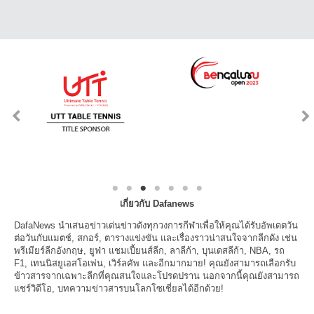
เกี่ยวกับ Dafanews
DafaNews นำเสนอข่าวเด่นข่าวดังทุกวงการกีฬาเพื่อให้คุณได้รับอัพเดตวัน
ต่อวันกับแมตช์, สกอร์, ตารางแข่งขัน และเรื่องราวน่าสนใจจากลีกดัง เช่น
พรีเมียร์ลีกอังกฤษ, ยูฟ่า แชมเปี้ยนส์ลีก, ลาลีก้า, บุนเดสลีก้า, NBA, รถ
F1, เทนนิสยูเอสโอเพ่น, เวิร์ลคัพ และอีกมากมาย! คุณยังสามารถเลือกรับ
ข้าวสารจากเฉพาะลีกที่คุณสนใจและโปรดปราน นอกจากนี้คุณยังสามารถ
แชร์วิดีโอ, บทความข่าวสารบนโลกโซเชี่ยลได้อีกด้วย!