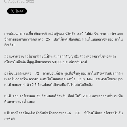
August 30, 2022
การพัฒนาล่าสุดเกี่ยวกับการย้ายเงินกู้ของ นิโคลัส เปเป้ ไปยัง นีซ จาก อาร์เซนอล
ปีกซ้ายยอมรับการลดค่าต้ว 25 เปอร์เซ็นต์เพื่อกลับมาเล่นในบอลอาชีพของเขาใน
ลีกเอิง 1
มีรายงานว่าชาวไอวอรีรายนี้เป็นผลมาจากสัญญายืมตัวระหว่างอาร์เซนอลและ
สโมสรในลีกเอิงที่สูญเสียมากกว่า 50,000 ปอนด์ต่อสัปดาห์
อาร์เซนอลล้มเหลว 72 ล้านปอนด์ประมูลเพื่อฟื้นฟูของเขาในฝรั่งเศสหลังจากล้ม
เหลวในการสร้างความประทับใจในลอนดอนเหนือ Daily Mail รายงานโดยระบุว่า
เปเป้ ยอมลดค่าตัว 2.5 ล้านปอนด์เพื่อขอยืมตัวไปเล่นในลีกเอิง
เปเป้ จ่าย อาร์เซนอล 72 ล้านปอนด์สำหรับ ลีลล์ ในปี 2019 แต่พยายามดิ้นรนเพื่อ
ค้นหาความสม่ำเสมอ
แข้งชาวไอวอรียังเปิดตัวกับนีซด้วยการพ่ายแพ้ 3-0 ที่บ้านให้กับมาร์กเซยในวัน
อาทิตย์