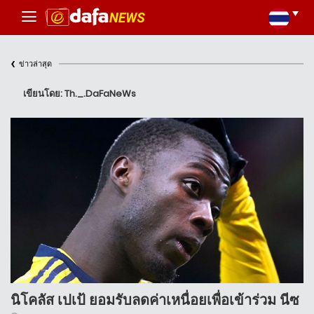
‹
ข่าวล่าสุด
เขียนโดย: Th._.DaFaNeWs
นิโคลัส เปเป้ ยอมรับลดค่าเหนื่อยเพื่อเข้าร่วม นีซ