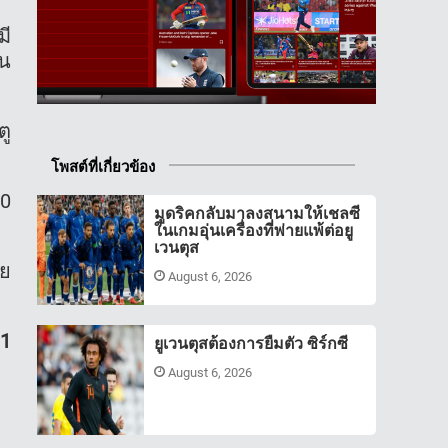
มี
็น
ตู
โพสต์ที่เกี่ยวข้อง
80
มูดริคกลับมาลงสนามให้เชลซี
ในเกมอุ่นเครื่องที่พ่ายแพ้ต่อยู
เวนตุส
ดย
August 6, 2026
 1
ยูเวนตุสต้องการยืมตัว ซิร์กซี
August 6, 2026