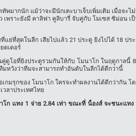
ทัพมากนัก แม้ว่าจะมีนักเตะบาเจ็บเพิ่มเติม เมื่อจะไม่
 เพราะยังมี คาลิฟา คูลิบารี่ จับคู่กับ โมเซส ซิม่อน เป
ที่แย่ที่สุดในลีก เสียไปแล้ว 21 ประตู ยิงไปได้ 18 ประ
เยดเดอร์
นคู่ดูโอที่ยิงประตูรวมกันให้กับ โมนาโก ในฤดูกาลนี้ 
ีมหวังว่าทีมจะสามารถทำอันดับในลีกได้ดีกว่านี้
หรือเกมรุกของ โมนาโก ใครจะทำผลงานได้ดีกว่ากัน โ
ตามเวลาประเทศไทย
มนาโก แทง 1 จ่าย 2.84 เท่า ขณะที่ น็องส์ จะชนะแทง