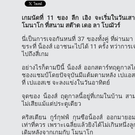
เกมนัดที่ 11 ของ ลีก เอิง จะเริ่มในวันเส
โมนาโก ที่สนาม สต๊าด เดอ ลา โบฌัวร์
นี่เป็นการเจอกันหนที่ 37 ของทั้งคู่ ที่ผ่า
ขระที่ น็องส์ เอาชนะไปได้ 11 ครั้ง ทว่าการเจอ
ไปถึงสี่เกม
อย่างไรก็ตามปีนี้ น็องส์ ออกสตาร์ทฤดูกาลได
ชองแชมป์โดยปัจจุบันมีแต้มตามหลัง เปแอสเช
ที่ เปแอสเช จะลงแข่งในวันอาทิตย์
จุดของ น็องส์ ฤดูกาลนี้อยู่ที่เกมในบ้าน ส
ไม่เสียแม้แต่ประตูเดียว
คริสเตียน กูร์กุฟฟ์ กุนซือน็องส์ ออกมายอม
เท่าที่ควร เพราะเฉลี่ยแล้วยิงได้ไม่เกินหนึ่
เดิมหลังจากเกมกับ โมนาโก