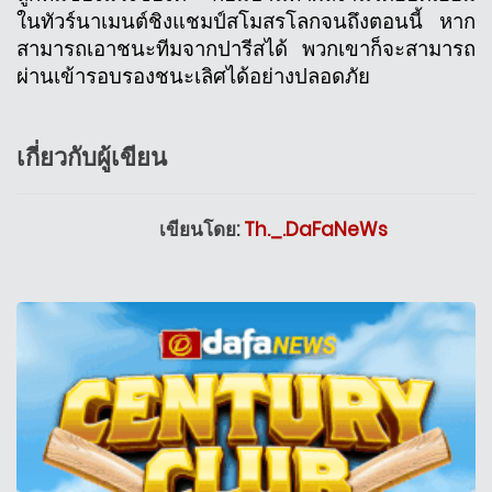
ในทัวร์นาเมนต์ชิงแชมป์สโมสรโลกจนถึงตอนนี้ หาก
สามารถเอาชนะทีมจากปารีสได้ พวกเขาก็จะสามารถ
ผ่านเข้ารอบรองชนะเลิศได้อย่างปลอดภัย
เกี่ยวกับผู้เขียน
เขียนโดย:
Th._.DaFaNeWs