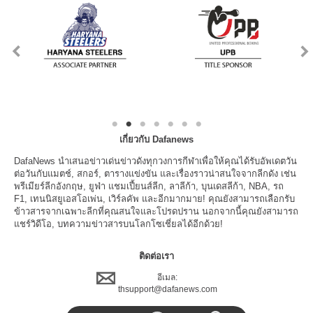
เกี่ยวกับ Dafanews
DafaNews นำเสนอข่าวเด่นข่าวดังทุกวงการกีฬาเพื่อให้คุณได้รับอัพเดตวัน
ต่อวันกับแมตช์, สกอร์, ตารางแข่งขัน และเรื่องราวน่าสนใจจากลีกดัง เช่น
พรีเมียร์ลีกอังกฤษ, ยูฟ่า แชมเปี้ยนส์ลีก, ลาลีก้า, บุนเดสลีก้า, NBA, รถ
F1, เทนนิสยูเอสโอเพ่น, เวิร์ลคัพ และอีกมากมาย! คุณยังสามารถเลือกรับ
ข้าวสารจากเฉพาะลีกที่คุณสนใจและโปรดปราน นอกจากนี้คุณยังสามารถ
แชร์วิดีโอ, บทความข่าวสารบนโลกโซเชี่ยลได้อีกด้วย!
ติดต่อเรา
อีเมล:
thsupport@dafanews.com