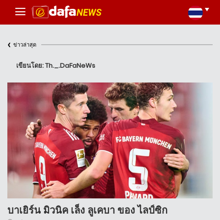
‹
ข่าวล่าสุด
เขียนโดย: Th._.DaFaNeWs
บาเยิร์น มิวนิค เล็ง ลูเคบา ของ ไลป์ซิก