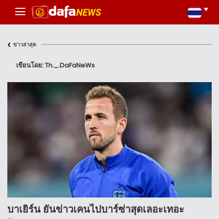
‹
ข่าวล่าสุด
เขียนโดย: Th._.DaFaNeWs
บาเยิร์น ยันข่าวเคนไปบาร์ซ่าสุดเลอะเทอะ