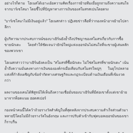
อย่างไรก็ตาม โฮเนสได้เยาะเย้ยความคิดเรื่องการย้ายทีมเมื่อถูกถามถึงความสนใจ
จากบาร์เซโลนา โดยชี้ไปที่ปัญหาทางการเงินของสโมสรสเปนโดยตรง
“บาร์เซโลนาไม่มีเงินอยู่แล้ว” โฮเนสกล่าว ปฏิเสธข่าวลือที่ว่ากองหน้าอาจย้ายไปลา
ลีกา
ผู้บริหารมากประสบการณ์ของบาเยิร์นยังย้ำถึงปรัชญาของสโมสรเกี่ยวกับการซื้อ
ขายนักเตะ โดยทำให้ชัดเจนว่ายักษ์ใหญ่แห่งเยอรมันไม่สนใจที่จะขายผู้เล่นหลัก
ของพวกเขา
โฮเนสกล่าวว่าบาเยิร์นยังคงเป็น “สโมสรที่ซื้อนักเตะ ไม่ใช่สโมสรที่ขายนักเตะ” เน้น
ย้ำถึงความมั่นคงทางการเงินขององค์กรเมื่อเทียบกับสโมสรใหญ่ๆ ในยุโรปหลาย
แห่งที่กำลังเผชิญกับข้อจำกัดทางเศรษฐกิจและกฎระเบียบด้านเงินเดือนที่เข้มงวด
กว่า
ผลงานของเคนได้พิสูจน์ให้เห็นถึงความเชื่อมั่นของบาเยิร์นที่มีต่อเขาตั้งแต่เขาย้าย
มาจากท็อตแนม ฮอตสเปอร์
กองหน้าคนนี้ได้คว้าถ้วยรางวัลสำคัญในที่สุดหลังจากประสบความสำเร็จส่วนตัวมา
หลายปีโดยไม่มีถ้วยรางวัลในอังกฤษ และการปรับตัวเข้ากับฟุตบอลเยอรมันของเขา
ก็ราบรื่น