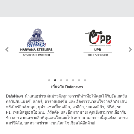
เกี่ยวกับ Dafanews
DafaNews นำเสนอข่าวเด่นข่าวดังทุกวงการกีฬาเพื่อให้คุณได้รับอัพเดตวัน
ต่อวันกับแมตช์, สกอร์, ตารางแข่งขัน และเรื่องราวน่าสนใจจากลีกดัง เช่น
พรีเมียร์ลีกอังกฤษ, ยูฟ่า แชมเปี้ยนส์ลีก, ลาลีก้า, บุนเดสลีก้า, NBA, รถ
F1, เทนนิสยูเอสโอเพ่น, เวิร์ลคัพ และอีกมากมาย! คุณยังสามารถเลือกรับ
ข้าวสารจากเฉพาะลีกที่คุณสนใจและโปรดปราน นอกจากนี้คุณยังสามารถ
แชร์วิดีโอ, บทความข่าวสารบนโลกโซเชี่ยลได้อีกด้วย!