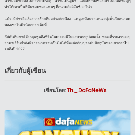
ความสม่ำเสมอในการทำประตู ความเป็นผู้นำ และอิทธิพลของเขาในเกมสำคัญๆ
ทำให้เขาเป็นที่ชื่นชอบของแฟนๆ ที่สนามอัลลิอันซ์ อารีน่า
แม้จะมีข่าวลือเรื่องการย้ายทีมอย่างต่อเนื่อง แต่ดูเหมือนว่าเคนจะมุ่งมั่นกับอนาคต
ของเขาในมิวนิคอย่างเต็มที่
กัปตันทีมชาติอังกฤษพูดถึงชีวิตในเยอรมนีในแง่บวกอยู่บ่อยครั้ง ขณะที่รายงานระบุ
ว่าบาเยิร์นกำลังพิจารณาความเป็นไปได้ที่จะต่อสัญญาฉบับปัจจุบันของเขาออกไป
จนถึงปี 2027
เกี่ยวกับผู้เขียน
เขียนโดย:
Th._.DaFaNeWs