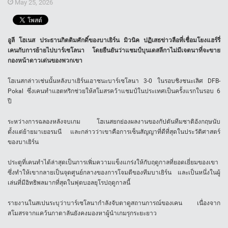
May 25, 2026
อูลี โฮเนส ประธานกิตติมศักดิ์ของบาเยิร์น มิวนิค ปฏิเสธข่าวลือที่เชื่อมโยงแฮร์รี่
เคนกับการย้ายไปบาร์เซโลนา โดยยืนยันว่าแชมป์บุนเดสลีกาไม่มีเจตนาที่จะขาย
กองหน้าดาวเด่นของพวกเขา
โฮเนสกล่าวเช่นนั้นหลังบาเยิร์นเอาชนะบาร์เซโลนา 3-0 ในรอบชิงชนะเลิศ DFB-
Pokal ซึ่งเคนทำแฮตทริกช่วยให้สโมสรคว้าแชมป์ในประเทศเป็นครั้งแรกในรอบ 6
ปี
ระหว่างการฉลองหลังจบเกม โฮเนสยกย่องผลงานของกัปตันทีมชาติอังกฤษนับ
ตั้งแต่ย้ายมาเยอรมนี และกล่าวว่าเขาคือการเซ็นสัญญาที่ดีที่สุดในประวัติศาสตร์
ของบาเยิร์น
ประตูที่เคนทำได้ล่าสุดเป็นการเพิ่มความแข็งแกร่งให้กับฤดูกาลที่ยอดเยี่ยมของเขา
ซึ่งทำให้เขากลายเป็นจุดศูนย์กลางของการโจมตีของทีมบาเยิร์น และเป็นหนึ่งในผู้
เล่นที่มีอิทธิพลมากที่สุดในฟุตบอลยุโรปฤดูกาลนี้
รายงานในสเปนระบุว่าบาร์เซโลนากำลังจับตาดูสถานการณ์ของเคน เนื่องจาก
สโมสรจากแคว้นกาตาลันยังคงมองหาผู้นำเกมรุกระยะยาว