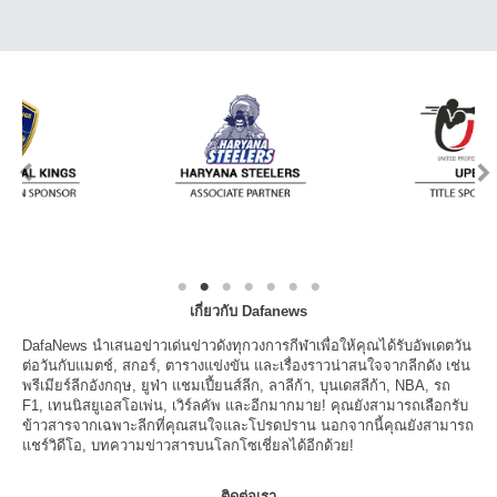
เกี่ยวกับ Dafanews
DafaNews นำเสนอข่าวเด่นข่าวดังทุกวงการกีฬาเพื่อให้คุณได้รับอัพเดตวัน
ต่อวันกับแมตช์, สกอร์, ตารางแข่งขัน และเรื่องราวน่าสนใจจากลีกดัง เช่น
พรีเมียร์ลีกอังกฤษ, ยูฟ่า แชมเปี้ยนส์ลีก, ลาลีก้า, บุนเดสลีก้า, NBA, รถ
F1, เทนนิสยูเอสโอเพ่น, เวิร์ลคัพ และอีกมากมาย! คุณยังสามารถเลือกรับ
ข้าวสารจากเฉพาะลีกที่คุณสนใจและโปรดปราน นอกจากนี้คุณยังสามารถ
แชร์วิดีโอ, บทความข่าวสารบนโลกโซเชี่ยลได้อีกด้วย!
ติดต่อเรา