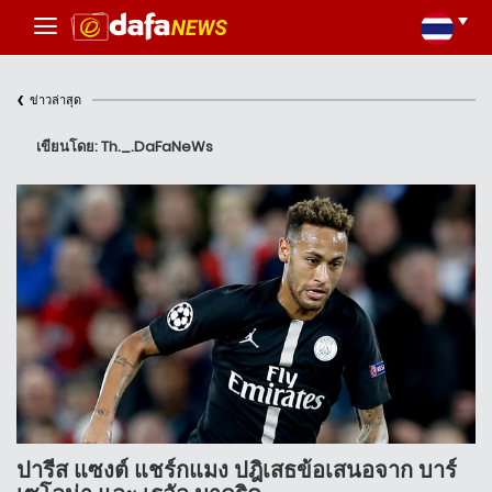
‹
ข่าวล่าสุด
เขียนโดย: Th._.DaFaNeWs
ปารีส แซงต์ แชร์กแมง ปฎิเสธข้อเสนอจาก บาร์