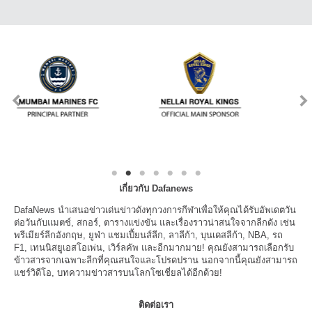
เกี่ยวกับ Dafanews
DafaNews นำเสนอข่าวเด่นข่าวดังทุกวงการกีฬาเพื่อให้คุณได้รับอัพเดตวัน
ต่อวันกับแมตช์, สกอร์, ตารางแข่งขัน และเรื่องราวน่าสนใจจากลีกดัง เช่น
พรีเมียร์ลีกอังกฤษ, ยูฟ่า แชมเปี้ยนส์ลีก, ลาลีก้า, บุนเดสลีก้า, NBA, รถ
F1, เทนนิสยูเอสโอเพ่น, เวิร์ลคัพ และอีกมากมาย! คุณยังสามารถเลือกรับ
ข้าวสารจากเฉพาะลีกที่คุณสนใจและโปรดปราน นอกจากนี้คุณยังสามารถ
แชร์วิดีโอ, บทความข่าวสารบนโลกโซเชี่ยลได้อีกด้วย!
ติดต่อเรา