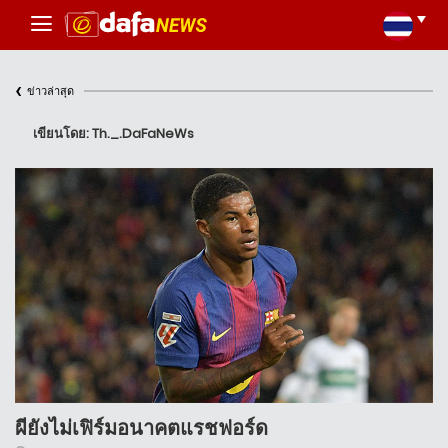
‹
ข่าวล่าสุด
เขียนโดย: Th._.DaFaNeWs
ผียังไม่เฟิร์มอนาคตแรชฟอร์ด