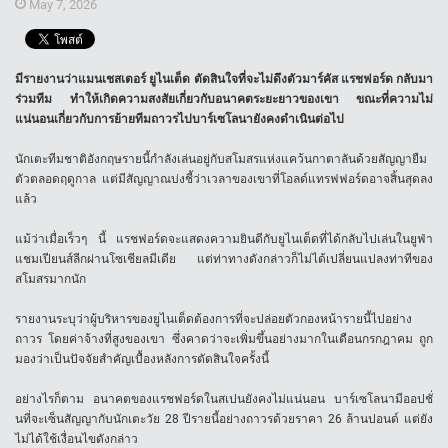
May 7, 2026
มีรายงานว่าแมนเชสเตอร์ ยูไนเต็ด ตัดสินใจที่จะไม่ดึงตัวมาร์คัส แรชฟอร์ด กลับมา
ร่วมทีม ทำให้เกิดความสงสัยเกี่ยวกับอนาคตระยะยาวของเขา ขณะที่ความไม่
แน่นอนเกี่ยวกับการย้ายทีมถาวรไปบาร์เซโลนายังคงดำเนินต่อไป
นักเตะทีมชาติอังกฤษรายนี้กำลังเล่นอยู่กับสโมสรแห่งแคว้นกาตาลันด้วยสัญญายืม
ตัวตลอดฤดูกาล แต่มีสัญญาณบ่งชี้ว่าเวลาของเขาที่โอลด์แทรฟฟอร์ดอาจสิ้นสุดลง
แล้ว
แม้ว่าเมื่อเร็วๆ นี้ แรชฟอร์ดจะแสดงความยินดีกับยูไนเต็ดที่ได้กลับไปเล่นในยูฟ่า
แชมเปียนส์ลีกผ่านโซเชียลมีเดีย แต่ท่าทางดังกล่าวก็ไม่ได้เปลี่ยนแปลงท่าทีของ
สโมสรมากนัก
รายงานระบุว่าผู้บริหารของยูไนเต็ดต้องการที่จะปล่อยตัวกองหน้ารายนี้ไปอย่าง
ถาวร โดยค่าจ้างที่สูงของเขา ซึ่งคาดว่าจะเพิ่มขึ้นอย่างมากในเดือนกรกฎาคม ถูก
มองว่าเป็นปัจจัยสำคัญเบื้องหลังการตัดสินใจครั้งนี้
อย่างไรก็ตาม อนาคตของแรชฟอร์ดในสเปนยังคงไม่แน่นอน บาร์เซโลนามีออปชั่
นที่จะเซ็นสัญญากับนักเตะวัย 28 ปีรายนี้อย่างถาวรด้วยราคา 26 ล้านปอนด์ แต่ยัง
ไม่ได้ใช้เงื่อนไขดังกล่าว