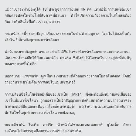
แม้ว่าเขาจะทำประตูได้ 13 ประตูจากการลงเล่น 46 นัด แต่ฟอร์มการเล่นของเขา
กลับดรอปลงในช่วงไม่กี่สัปดาห์ที่ผ่านมา ทำให้เกิดความกังวลภายในสโมสรเกี่ยว
กับการตัดสินใจซื้อตัวเขาอย่างถาวร
กองหน้ารายนี้ประสบปัญหาเรื่องเวลาลงเล่นในช่วงท้ายฤดูกาล โดยไม่ได้ลงเป็นตัว
จริงใน 5 นัดหลังสุดของบาร์เซโลนา
ฟอร์มของเขายังถูกจับตามองอย่างใกล้ชิดในช่วงที่บาร์เซโลนาตกรอบก่อนรองชนะ
เลิศแชมเปี้ยนส์ลีกให้กับแอตเลติโก มาดริด ซึ่งยิ่งทำให้โอกาสในการอยู่ต่อที่คัมป์นู
ของเขายากขึ้นไปอีก
นอกสนาม แรชฟอร์ด ดูเหมือนจะพยายามตีตัวออกห่างจากสโมสรต้นสังกัด โดยมี
รายงานว่าเขาไม่ต้องการกลับไปแมนเชสเตอร์
การเปลี่ยนชื่อในโซเชียลมีเดียของเขาเป็น ‘MR14’ ซึ่งสะท้อนถึงหมายเลขเสื้อของ
เขาในทีมบาร์เซโลนา ถูกมองว่าเป็นอีกสัญญาณหนึ่งที่แสดงถึงความปรารถนาที่จะ
ค้าแข้งต่อที่อื่นนอกเหนือจากโอลด์แทรฟฟอร์ด แม้ว่าความไม่แน่นอนเกี่ยวกับการ
ตัดสินใจขั้นสุดท้ายของบาร์เซโลนาจะยังคงอยู่
ขณะเดียวกัน ไมเคิล คาร์ริค หัวหน้าโค้ชของแมนเชสเตอร์ ยูไนเต็ด ยังคง
ระมัดระวังในการพูดถึงสถานการณ์ของ แรชฟอร์ด