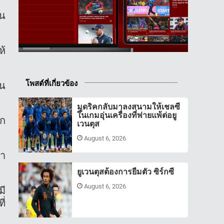
ัน
ห้
โพสต์ที่เกี่ยวข้อง
ดน
มูดริคกลับมาลงสนามให้เชลซี
ในเกมอุ่นเครื่องที่พ่ายแพ้ต่อยู
ีก
เวนตุส
August 6, 2026
่า
ยูเวนตุสต้องการยืมตัว ซิร์กซี
August 6, 2026
มี
ี่