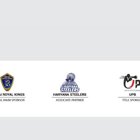
ติดต่อเรา