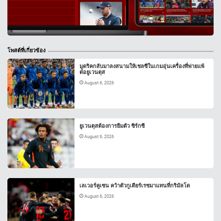
โพสต์ที่เกี่ยวข้อง
มูดริคกลับมาลงสนามให้เชลซีในเกมอุ่นเครื่องที่พ่ายแพ้
ต่อยูเวนตุส
August 6, 2026
ยูเวนตุสต้องการยืมตัว ซิร์กซี
August 6, 2026
เลเวอร์คูเซน คว้าตัวกูเตียร์เรซมาแทนที่กริมัลโด
August 6, 2026