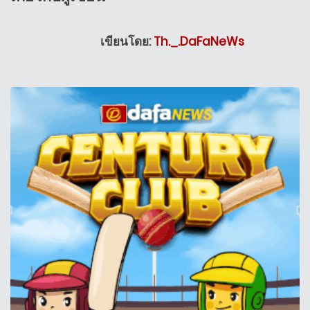
เขียนโดย:
Th._.DaFaNeWs