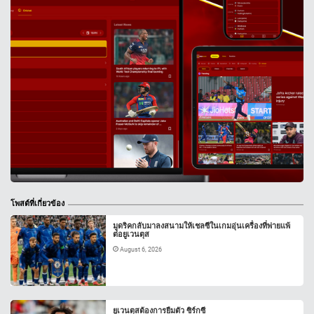
โพสต์ที่เกี่ยวข้อง
มูดริคกลับมาลงสนามให้เชลซีในเกมอุ่นเครื่องที่พ่ายแพ้
ต่อยูเวนตุส
August 6, 2026
ยูเวนตุสต้องการยืมตัว ซิร์กซี