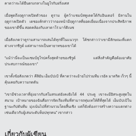
คาดว่าจะได้ยืนตรงกลางในยูโรกับฝรั่งเศส
เมื่อพูดถึงฤดูกาลเปิดตัวของ ตูราม ผู้คว้าแชมป์สคูเดตโต้กับอินเตอร์ มิลานใน
ฤดูกาลเปิดตัว เดชองส์กล่าวว่ากองหน้ามีฤดูกาลที่ยอดเยี่ยมเนื่องจากประสิทธิภาพ
ของเขาดีขึ้น สอดคล้องกับเลาตาโร่ มาร์ติเนซ
เมื่อสังเกตว่าตูรามสามารถเล่นได้ทุกที่ในแนวรุก โค้ชกล่าวว่าเขามีลักษณะที่แตก
ต่างจากชิรูด์ แต่สามารถเป็นทายาทของเขาได้
“แม้ว่านี่จะเป็นแชมป์ยุโรปครั้งสุดท้ายของชิรูด์ แต่สิ่งสำคัญคือต้องอาศัย
ประสบการณ์ของเขา”
เขาตั้งข้อสังเกตว่า คีลิยัน เอ็มบัปเป้ ที่คาดว่าจะย้ายไปร่วมทีม เรอัล มาดริด เร็วๆ นี้
คุ้นเคยกับความกดดัน
“เขามีช่วงเวลาที่ยุ่งยากกับสโมสรแต่ยังคงยิงได้ 44 ประตู เขาจะมีอิสระสูงสุดใน
สนาม เป้าหมายของฉันคือการจัดเรียงทีมที่สามารถทุ่มเทให้ดีที่สุดได้ เอ็มบัปเป้ใน
ฐานะกัปตันทีม มุ่งเน้นไปที่ส่วนรวมโดยสิ้นเชิง แต่ก็ยังต้องการสร้างความแตกต่าง
เช่นเดียวกับผู้เล่นระดับท็อปทุกคน” เขากล่าว
เกี่ยวกับผู้เขียน