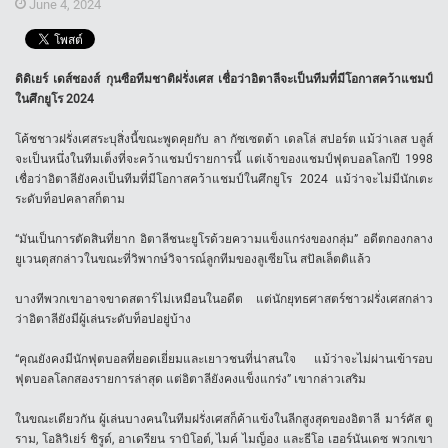
June 4, 2024
ดิดิเยร์ เดส์ชองส์ กุนซือทีมชาติฝรั่งเศส เชื่อว่าอิตาลีจะเป็นทีมที่มีโอกาสคว้าแชมป์
ในศึกยูโร 2024
โค้ชชาวฝรั่งเศสระบุสิ่งนี้ขณะพูดคุยกับ ลา กัซเซตต้า เดลโล่ สปอร์ต แม้ว่าเลส บลูส์
จะเป็นหนึ่งในทีมเต็งที่จะคว้าแชมป์รายการนี้ แต่เจ้าของแชมป์ฟุตบอลโลกปี 1998
เชื่อว่าอิตาลียังคงเป็นทีมที่มีโอกาสคว้าแชมป์ในศึกยูโร 2024 แม้ว่าจะไม่มีนักเตะ
ระดับท็อปคลาสก็ตาม
“มันเป็นการตัดสินที่ยาก อิตาลีชนะยูโรด้วยความแข็งแกร่งของกลุ่ม” อดีตกองกลาง
ยูเวนตุสกล่าวในขณะที่วิพากษ์วิจารณ์ลูกทีมของลูเซียโน สปัลเล็ตติแล้ว
บางทีพวกเขาอาจขาดสตาร์ไม่เหมือนในอดีต แต่นักยุทธศาสตร์ชาวฝรั่งเศสกล่าว
ว่าอิตาลียังมีผู้เล่นระดับท็อปอยู่บ้าง
“คุณยังคงมีนักฟุตบอลที่ยอดเยี่ยมและเยาวชนที่น่าสนใจ แม้ว่าจะไม่ผ่านเข้ารอบ
ฟุตบอลโลกสองรายการล่าสุด แต่อิตาลียังคงแข็งแกร่ง” เขากล่าวเสริม
ในขณะเดียวกัน ผู้เล่นบางคนในทีมฝรั่งเศสก็ค้าแข้งในลีกสูงสุดของอิตาลี มาร์คัส ตู
ราม, โอลิวิเย่ร์ ชิรูด์, อาเดรียน ราบิโอต์, ไมค์ ไมญ็อง และธีโอ เฮอร์นันเดซ พวกเขา