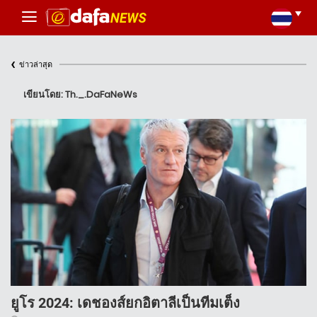
‹
ข่าวล่าสุด
เขียนโดย: Th._.DaFaNeWs
ยูโร 2024: เดชองส์ยกอิตาลีเป็นทีมเต็ง