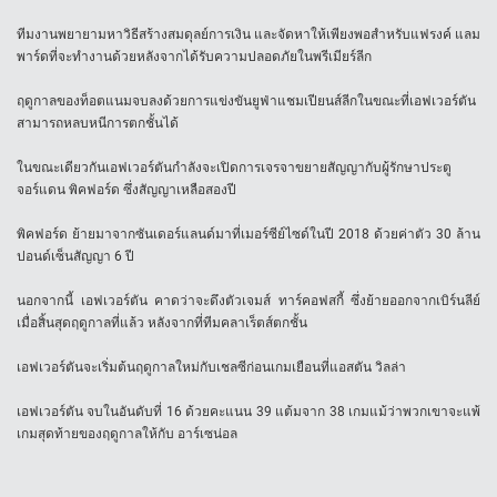
ทีมงานพยายามหาวิธีสร้างสมดุลย์การเงิน และจัดหาให้เพียงพอสำหรับแฟรงค์ แลม
พาร์ดที่จะทำงานด้วยหลังจากได้รับความปลอดภัยในพรีเมียร์ลีก
ฤดูกาลของท็อตแนมจบลงด้วยการแข่งขันยูฟ่าแชมเปียนส์ลีกในขณะที่เอฟเวอร์ตัน
สามารถหลบหนีการตกชั้นได้
ในขณะเดียวกันเอฟเวอร์ตันกำลังจะเปิดการเจรจาขยายสัญญากับผู้รักษาประตู
จอร์แดน พิคฟอร์ด ซึ่งสัญญาเหลือสองปี
พิคฟอร์ด ย้ายมาจากซันเดอร์แลนด์มาที่เมอร์ซีย์ไซด์ในปี 2018 ด้วยค่าตัว 30 ล้าน
ปอนด์เซ็นสัญญา 6 ปี
นอกจากนี้ เอฟเวอร์ตัน คาดว่าจะดึงตัวเจมส์ ทาร์คอฟสกี้ ซึ่งย้ายออกจากเบิร์นลีย์
เมื่อสิ้นสุดฤดูกาลที่แล้ว หลังจากที่ทีมคลาเร็ตส์ตกชั้น
เอฟเวอร์ตันจะเริ่มต้นฤดูกาลใหม่กับเชลซีก่อนเกมเยือนที่แอสตัน วิลล่า
เอฟเวอร์ตัน จบในอันดับที่ 16 ด้วยคะแนน 39 แต้มจาก 38 เกมแม้ว่าพวกเขาจะแพ้
เกมสุดท้ายของฤดูกาลให้กับ อาร์เซน่อล