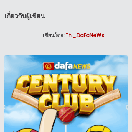
เกี่ยวกับผู้เขียน
เขียนโดย:
Th._.DaFaNeWs