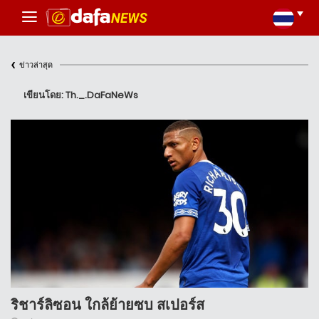
‹
ข่าวล่าสุด
เขียนโดย: Th._.DaFaNeWs
ริชาร์ลิซอน ใกล้ย้ายซบ สเปอร์ส