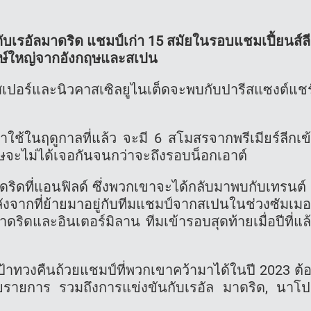
กับเรอัลมาดริด แชมป์เก่า 15 สมัยในรอบแชมเปี้ยนส์ล
ยักษ์ใหญ่จากอังกฤษและสเปน
ทสเปอร์และนิวคาสเซิลยูไนเต็ดจะพบกับปารีสแซงต์แชร
มาใช้ในฤดูกาลที่แล้ว จะมี 6 สโมสรจากพรีเมียร์ลีกเข
ฤษจะไม่ได้เจอกันจนกว่าจะถึงรอบน็อกเอาต์
ริดที่แอนฟิลด์ ซึ่งพวกเขาจะได้กลับมาพบกับเทรนต์
จากที่ย้ายมาอยู่กับทีมแชมป์จากสเปนในช่วงซัมเมอ
ดริดและอินเตอร์มิลาน ทีมเข้ารอบสุดท้ายเมื่อปีที่แล
งเป้าทวงคืนถ้วยแชมป์ที่พวกเขาคว้ามาได้ในปี 2023 ต้
ยรายการ รวมถึงการแข่งขันกับเรอัล มาดริด, นาโป