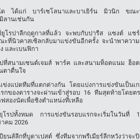
ปดนัด ได้แก่ บาร์เซโลนาและบาเยิร์น มิวนิก ขณะท
มิลานเช่นกัน
์ยูโรปาลีกฤดูกาลที่แล้ว จะพบกับปารีส แซงต์ แชร
ะที่นิวคาสเซิลกลับมาแข่งขันอีกครั้ง จะนำพาความ
แมง และเบนฟิกา
โรปที่สนามเซนต์เจมส์ พาร์ค และสนามท็อตแนม ฮ็อ
่นตาตื่นใจ
่แข่งแปดทีมที่แตกต่างกัน โดยแบ่งการแข่งขันเป็นเ
แรกของตารางจะผ่านเข้าสู่รอบ 16 ทีมสุดท้ายโดยต
อฟสองนัดเพื่อชิงตำแหน่งที่เหลือ
บยุโรปทั้งหมด การแข่งขันรอบแรกจะเริ่มในวันที่ 
กราคม 2026
นส์ลีกที่บูดาเปสต์ ซึ่งทีมจากพรีเมียร์ลีกหวังว่าจะป