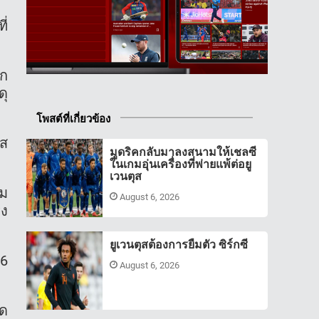
ี่
์ก
ดุ
โพสต์ที่เกี่ยวข้อง
ตส
มูดริคกลับมาลงสนามให้เชลซี
ในเกมอุ่นเครื่องที่พ่ายแพ้ต่อยู
เวนตุส
กม
August 6, 2026
รง
ยูเวนตุสต้องการยืมตัว ซิร์กซี
16
August 6, 2026
ิด