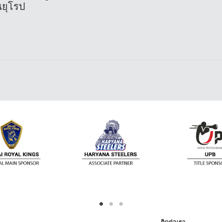
ยุโรป