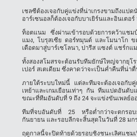
เชลซีต้องเจอกับคู่แข่งที่น่าเกรงขามถึงแ
อาร์เซนอลก็ต้องเจอกับบาเยิร์นและอินเตอร์ 
ท็อตแนม ซึ่งผ่านเข้ารอบด้วยการคว้าแชมป
แมง, โบรุสเซีย ดอร์ทมุนด์ และโมนาโก ขณ
เดือดมาสู่บาร์เซโลนา, ปารีส แซงต์ แชร์ก
ทั้งสองสโมสรจะต้อนรับทีมยักษ์ใหญ่จากยุ
เปอร์ สเตเดียม ซึ่งคาดว่าจะเป็นค่ำคืนที่น่าตื
ภายใต้ระบบใหม่นี้ แต่ละทีมจะต้องเจอกับคู
เหย้าและเกมเยือนเท่าๆ กัน ทีมแปดอันดับ
ขณะที่ทีมอันดับที่ 9 ถึง 24 จะแข่งขันเพลย์อ
ทีมที่จบอันดับที่ 25 หรือต่ำกว่าจะตกรอ
กันยายน และรอบลีกจะสิ้นสุดในวันที่ 28 ม
ฤดูกาลนี้จะปิดท้ายด้วยรอบชิงชนะเลิศแชมเปีย