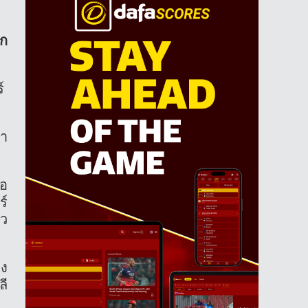
ีก
์
้า
 อ
ร์
้ว
อง
ลี