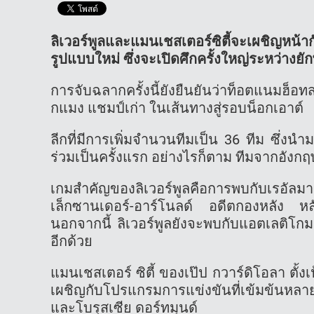
ลิเวอร์พูลและแมนเชสเตอร์ซิตี้จะเผชิญหน้า
รูปแบบใหม่ ซึ่งจะเปิดศึกครั้งใหญ่ระหว่าง
การจับฉลากครั้งนี้ยังยืนยันว่าท็อตแนมฮ็อ
กแมง แชมป์เก่า ในเส้นทางสู่รอบน็อกเอาต์
ลีกที่มีการเพิ่มจำนวนทีมเป็น 36 ทีม ซึ่งนำ
ร่วมเป็นครั้งแรก อย่างไรก็ตาม ทีมจากอังก
เกมสำคัญของลิเวอร์พูลคือการพบกับเรอัลมาด
เล็กซานเดอร์-อาร์โนลด์ อดีตกองหลัง หลัง
นอกจากนี้ ลิเวอร์พูลยังจะพบกับแอตเลติโกมา
อีกด้วย
แมนเชสเตอร์ ซิตี้ ของเป๊ป กวาร์ดิโอลา ตั้
เผชิญกับโปรแกรมการแข่งขันที่เข้มข้นหลา
และโบรุสเซีย ดอร์ทมุนด์