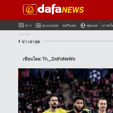
ข่าว
คะแนนสด
สตรีมสด
ฟุตบอล
บาสเก
Games
‹
ข่าวล่าสุด
เขียนโดย: Th._.DaFaNeWs