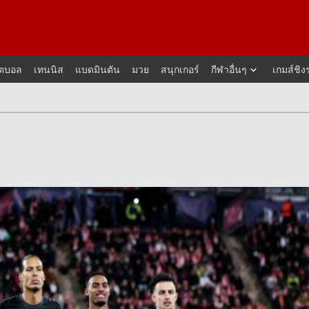
็ตบอล
เทนนิส
แบดมินตัน
มวย
สนุกเกอร์
กีฬาอื่นๆ
เกมส์ชิง