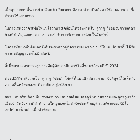
เมื่อดูจากออปชั่นการจ่ายเงินแล้ว อินเตอร์ มิลาน น่าจะยืทตัวมาใช้งานมากกว่าซื้อ
ตัวมาใช้แบบถาวร
ในการเสนอราคาเพื่อให้แน่ใจว่าการเคลื่อนไหวจะผ่านไป ลูกากู ก็ยอมรับการลดค่า
จ้างที่สำคัญและคาดว่าเขาจะเข้ารับการรักษาอย่างน้อยในวันศุกร์
ในการพัฒนาอื่นอินเตอร์ได้ประกาศว่าผู้จัดการของพวกเขา ซิโมเน่ อินซากี้ ได้รับ
การต่อสัญญาออกไปอีกสองปี
สิ่งนี้ขยายเวลาการอยู่ของอดีตผู้จัดการทีมลาซิโอที่ซานซิโรจนถึงปี 2024
ด้วยปฏิกิริยาที่รวดเร็ว ลูกากู ‘ชอบ’ โพสต์นั้นบนอินสตาแกรม ซึ่งพิสูจน์ให้เห็นถึง
ความสิ้นหวังของเขาที่จะกลับไปสู่เซเรีย อา
สกาย สปอร์ต อิตาเลีย รายงานว่า เซบาสเตียน เลอดูร์ ทนายความของลูกากูมาถึง
เมื่อเช้าวันอังคารที่สำนักงานใหญ่ของสโมสรซึ่งซ่อนตัวอยู่ด้านหลังรถของซีอีโอ
เบปเป้ มาร็อตต้า เพื่อทำข้อตกลง