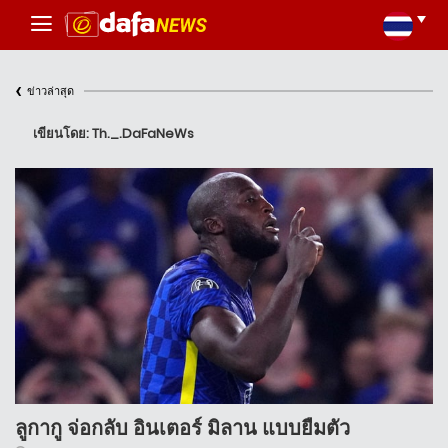
‹
ข่าวล่าสุด
เขียนโดย: Th._.DaFaNeWs
ลูกากู จ่อกลับ อินเตอร์ มิลาน แบบยืมตัว