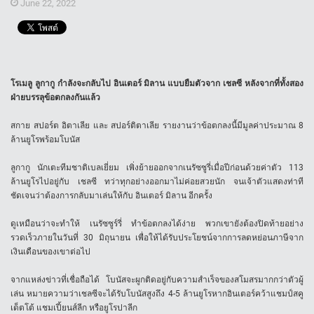
June 22, 2022
โรเมลู ลูกากู กำลังจะกลับไป อินเตอร์ มิลาน แบบยืมตัวจาก เชลซี หลังจากที่ทั้งสอง
ฝ่ายบรรลุข้อตกลงกันแล้ว
สกาย สปอร์ต อิตาเลีย และ สปอร์ติตาเลีย รายงานว่าข้อตกลงนี้มีมูลค่าประมาณ 8
ล้านยูโรพร้อมโบนัส
ลูกากู นักเตะทีมชาติเบลเยี่ยม เพิ่งย้ายออกจากเนรัซซูรี่เมื่อปีก่อนด้วยค่าตัว 113
ล้านยูโรไปอยู่กับ เชลซี ทว่าทุกอย่างออกมาไม่ค่อยสวยนัก จนเจ้าตัวแสดงท่าที
ชัดเจนว่าต้องการกลับมาเล่นให้กับ อินเตอร์ มิลาน อีกครั้ง
ดูเหมือนว่าจะทำให้ เนรัซซูร์รี่ ทำข้อตกลงได้ง่าย พวกเขายังต้องปิดท้ายอย่าง
รวดเร็วภายในวันที่ 30 มิถุนายน เพื่อให้ได้รับประโยชน์จากการลดหย่อนภาษีจาก
เงินเดือนของเขาต่อไป
จากแหล่งข่าวที่เชื่อถือได้ โบนัสจะผูกติดอยู่กับความสำเร็จของสโมสรมากกว่าตัวผู้
เล่น หมายความว่าเชลซีจะได้รับโบนัสสูงถึง 4-5 ล้านยูโรหากอินเตอร์คว้าแชมป์สคู
เด็ตโต้ แชมเปี้ยนส์ลีก หรือยูโรปาลีก