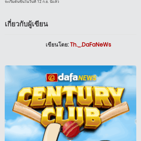
จะเริ่มต้นขึ้นในวันที่ 12 ก.ย. นี้แล้ว
เกี่ยวกับผู้เขียน
เขียนโดย:
Th._.DaFaNeWs