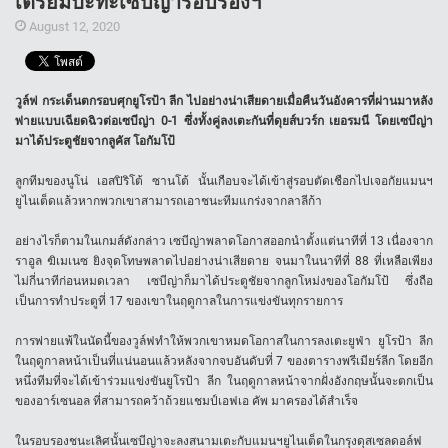
เตรียมปะทะเซบีญ่ารอบรองฯ
August 12, 2020
วูล์ฟ กระเด็นตกรอบศุกยูโรป้า ลีก ไปอย่างน่าเสียดายเมื่อคืนวันอังคารที่ผ่านมาหลัง
พ่ายแบบเฉียดฉิวต่อเซบีญ่า 0-1 ซึ่งทั้งคู่ลงเตะกันที่ดุยส์บวร์ก เยอรมนี โดยเซบีญ่า
มาได้ประตูชัยจากลูคัส โอกัมโป้
ลูกทีมของนูโน่ เอสปิริโต้ ซานโต้ นั้นเกือบจะได้เข้าสู่รอบตัดเชือกไปเจอกัยแมนฯ
ยูไนเต็ดแล้วหากพวกเขาสามารถเอาชนะทีมแกร่งจากลาลีก้า
อย่างไรก็ตามในเกมส์ดังกล่าว เซบีญ่าพลาดโอกาสออกนำตั้งแต่นาทีที่ 13 เนื่องจาก
ราอูล ฆิเมเนซ ยิงจุดโทษพลาดไปอย่างน่าเสียดาย จนมาในนาทีที่ 88 ที่เหลือเพียง
ไม่กี่นาทีก่อนหมดเวลา เซบีญ่าก็มาได้ประตูชัยจากลูกโหม่งของโอกัมโป้ ซึ่งถือ
เป็นการทำประตูที่ 17 ของเขาในฤดูกาลในการแข่งขันทุกรายการ
การพ่ายแพ้ในนัดนี้ของวูล์ฟทำให้พวกเขาหมดโอกาสในการลงเตะยูฟ่า ยูโรป้า ลีก
ในฤดูกาลหน้าเป็นที่แน่นอนแล้วหลังจากจบอันดับที่ 7 ของตารางพรีเมียร์ลีก โดยอีก
หนึ่งทีมที่จะได้เข้าร่วมแข่งขันยูโรป้า ลีก ในฤดูกาลหน้าจากฝั่งอังกฤษนั้นจะตกเป็น
ของอาร์เซนอล ที่สามารถคว้าถ้วยแชมป์เอฟเอ คัพ มาครองได้สำเร็จ
ในรอบรองชนะเลิศนั้นเซบีญ่าจะลงสนามเตะกับแมนฯยูไนเต็ดในกรุงดุสเซลดอล์ฟ