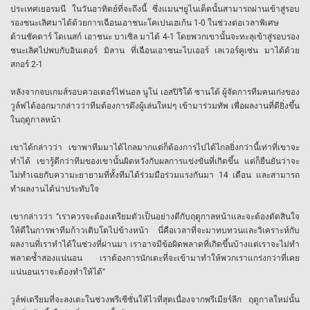
ประเทศเยอรมนี ในวันอาทิตย์ที่จะถึงนี้ ซึ่งแมนฯยูไนเต็ดนั้นสามารถผ่านเข้าสู่รอบ
รองชนะเลิศมาได้ด้วยการเฉือนเอาชนะโคเปนเฮเก้น 1-0 ในช่วงต่อเวลาพิเศษ
ด้านชัคตาร์ โดเนสก์ เอาชนะ บาเซิล มาได้ 4-1 โดยพวกเขานั้นจะทะลุเข้าสู่รอบรอง
ชนะเลิศไปพบกับอินเตอร์ มิลาน ที่เฉือนเอาชนะไบเออร์ เลเวอร์คูเซ่น มาได้ด้วย
สกอร์ 2-1
หลังจากจบเกมส์รอบควอเตอร์ไฟนอล นูโน่ เอสปิริโต้ ซานโต้ ผู้จัดการทีมคนเก่งของ
วูล์ฟได้ออกมากล่าวว่าทีมต้องการดึงผู้เล่นใหม่ๆ เข้ามาร่วมทัพ เพื่อผลงานที่ดียิ่งขึ้น
ในฤดูกาลหน้า
เขาได้กล่าวว่า เขาพาทีมมาได้ไกลมากแต่ก็ต้องการไปได้ไกลยิ่งกว่านี้เท่าที่เขาจะ
ทำได้ เขารู้ดีกว่าทีมของเขานั้นผิดหวังกับผลการแข่งขันที่เกิดขึ้น แต่ก็ยืนยันว่าจะ
ไม่ทำเฉยกับความะยายามที่ทั้งทีมได้ร่วมมือร่วมแรงกันมา 14 เดือน และสามารถ
ทำผลงานได้น่าประทับใจ
เขากล่าวว่า “เราควรจะต้องเตรียมตัวเป็นอย่างดีกับฤดูกาลหน้าและจะต้องตัดสินใจ
ให้ดีในการพาทีมก้าวเติบโตไปข้างหน้า นี่คือเวลาที่จะมาทบทวนและวิเคราะห์กับ
ผลงานที่เราทำได้ในช่วงที่ผ่านมา เราอาจมีข้อผิดพลาดที่เกิดขึ้นบ้างแต่เราจะไม่ทำ
พลาดซ้ำสองแน่นอน เราต้องการนักเตะที่จะเข้ามาทำให้พวกเราแกร่งกว่าที่เคย
แน่นอนเราจะต้องทำให้ได้”
วูล์ฟเตรียมที่จะลงเตะในช่วงพรีเซีซั่นให้ไวที่สุดเนื่องจากพรีเมียร์ลีก ฤดูกาลใหม่นั้น