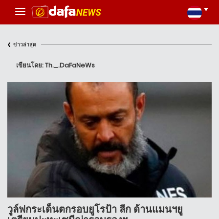
‹
ข่าวล่าสุด
เขียนโดย: Th._.DaFaNeWs
วูล์ฟกระเด็นตกรอบยูโรป้า ลีก ด้านแมนฯยู