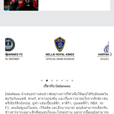
เกี่ยวกับ Dafanews
DafaNews นำเสนอข่าวเด่นข่าวดังทุกวงการกีฬาเพื่อให้คุณได้รับอัพเดตวัน
ต่อวันกับแมตช์, สกอร์, ตารางแข่งขัน และเรื่องราวน่าสนใจจากลีกดัง เช่น
พรีเมียร์ลีกอังกฤษ, ยูฟ่า แชมเปี้ยนส์ลีก, ลาลีก้า, บุนเดสลีก้า, NBA, รถ
F1, เทนนิสยูเอสโอเพ่น, เวิร์ลคัพ และอีกมากมาย! คุณยังสามารถเลือกรับ
ข้าวสารจากเฉพาะลีกที่คุณสนใจและโปรดปราน นอกจากนี้คุณยังสามารถ