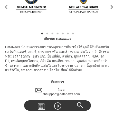
เกี่ยวกับ Dafanews
DafaNews นำเสนอข่าวเด่นข่าวดังทุกวงการกีฬาเพื่อให้คุณได้รับอัพเดตวัน
ต่อวันกับแมตช์, สกอร์, ตารางแข่งขัน และเรื่องราวน่าสนใจจากลีกดัง เช่น
พรีเมียร์ลีกอังกฤษ, ยูฟ่า แชมเปี้ยนส์ลีก, ลาลีก้า, บุนเดสลีก้า, NBA, รถ
F1, เทนนิสยูเอสโอเพ่น, เวิร์ลคัพ และอีกมากมาย! คุณยังสามารถเลือกรับ
ข้าวสารจากเฉพาะลีกที่คุณสนใจและโปรดปราน นอกจากนี้คุณยังสามารถ
แชร์วิดีโอ, บทความข่าวสารบนโลกโซเชี่ยลได้อีกด้วย!
ติดต่อเรา
อีเมล:
thsupport@dafanews.com