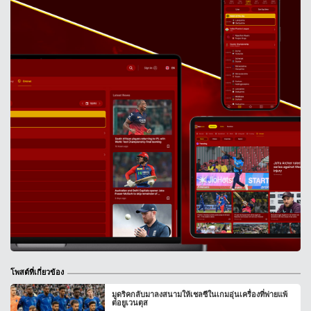
โพสต์ที่เกี่ยวข้อง
มูดริคกลับมาลงสนามให้เชลซีในเกมอุ่นเครื่องที่พ่ายแพ้
ต่อยูเวนตุส