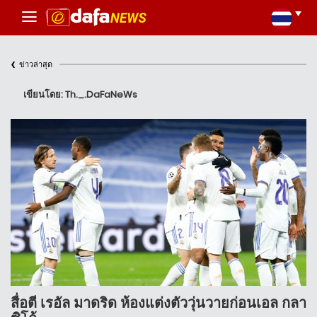
‹
ข่าวล่าสุด
เขียนโดย: Th._.DaFaNeWs
สื่อตี เรอัล มาดริด ห้องแต่งตัววุ่นวายก่อนเอล กลา