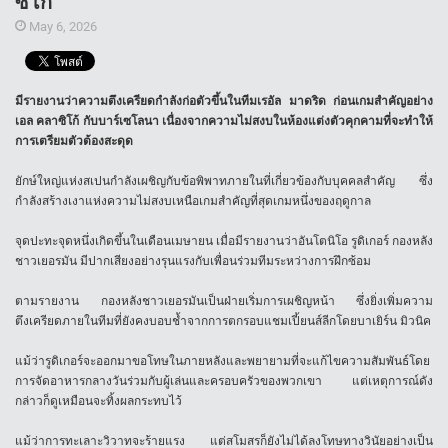
ซิโก้
May 6, 2026
มีรายงานว่าความตึงเครียดกำลังก่อตัวขึ้นในทีมเรอัล มาดริด ก่อนเกมสำคัญอย่าง
เอล คลาซิโก้ กับบาร์เซโลนา เนื่องจากความไม่สงบในห้องแต่งตัวคุกคามที่จะทำให้
การเตรียมตัวต้องสะดุด
ยักษ์ใหญ่แห่งสเปนกำลังเผชิญกับข้อพิพาทภายในที่เกี่ยวข้องกับบุคคลสำคัญ ซึ่ง
กำลังสร้างเงาแห่งความไม่สงบเหนือเกมสำคัญที่สุดเกมหนึ่งของฤดูกาล
จุดปะทะจุดหนึ่งเกิดขึ้นในเดือนเมษายน เมื่อมีรายงานว่าอันโตนิโอ รูดิเกอร์ กองหลัง
ชาวเยอรมัน มีปากเสียงอย่างรุนแรงกับเพื่อนร่วมทีมระหว่างการฝึกซ้อม
ตามรายงาน กองหลังชาวเยอรมันเป็นฝ่ายเริ่มการเผชิญหน้า ซึ่งยิ่งเพิ่มความ
ตึงเครียดภายในทีมที่ยังคงบอบช้ำจากการตกรอบแชมเปี้ยนส์ลีกโดยบาเยิร์น มิวนิค
แม้ว่ารูดิเกอร์จะออกมาขอโทษในภายหลังและพยายามที่จะแก้ไขความสัมพันธ์โดย
การจัดอาหารกลางวันร่วมกับผู้เล่นและครอบครัวของพวกเขา แต่เหตุการณ์ดัง
กล่าวก็ดูเหมือนจะทิ้งผลกระทบไว้
แม้ว่าการทะเลาะวิวาทจะร้ายแรง แต่สโมสรก็ยังไม่ได้ลงโทษทางวินัยอย่างเป็น