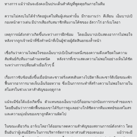
ทางการ แม้ว่ามันจะยังคงเป็นประเด็นสำคัญที่พูดคุยกันภายในทีม
ความไม่สงบไม่ได้จำกัดอยู่แค่ในทีมผู้เล่นเท่านั้น มีรายงานว่า คีเลียน เอ็มบาปเป้
กองหน้าดาวเด่น มีปากเสียงกับสมาชิกทีมงานโค้ชของ อัลวาโร่ อาร์เบโลอา
เหตุการณ์ดังกล่าวเกิดขึ้นระหว่างการฝึกซ้อม โดยเอ็มบาปเป้แสดงอาการไม่พอใจ
หลังจากถูกเจ้าหน้าที่ซึ่งทำหน้าที่เป็นผู้ช่วยผู้ตัดสินยกธงล้ำหน้า
เชื่อกันว่าความไม่พอใจของเอ็มบาปเป้เป็นส่วนหนึ่งของความตึงเครียดในความ
สัมพันธ์กับทีมงานด้านเทคนิค หลังจากที่เขาแสดงความไม่พอใจอย่างเห็นได้ชัด
ระหว่างการเปลี่ยนตัวเมื่อเร็วๆ นี้
เรื่องราวซับซ้อนยิ่งขึ้นเมื่อนักเตะชาวฝรั่งเศสเดินทางไปอิตาลีและซาร์ดิเนียขณะพัก
ฟื้นจากอาการบาดเจ็บเอ็นร้อยหวาย ซึ่งเป็นการกระทำที่สร้างความไม่พอใจภายใน
สโมสรในช่วงเวลาสำคัญของฤดูกาล
แม้จะมีข้อโต้แย้งเกิดขึ้น ตัวแทนของเอ็มบาปเป้ก็ออกมาปกป้องการกระทำของเขา
โดยยืนยันว่าการพักฟื้นของเขาได้รับการดูแลอย่างใกล้ชิดจากทีมแพทย์ของสโมสร
และความมุ่งมั่นของเขาถูกตีความผิดไป
ในขณะเดียวกัน อาร์เบโลอาได้ออกมาลดความสำคัญของสถานการณ์ดังกล่าว โดย
ยืนยันว่าผู้เล่นมีอิสระในการบริหารจัดการเวลาส่วนตัวของตนเอง แม้ว่าจะมี