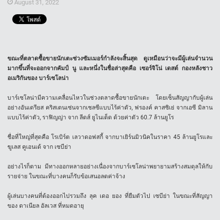
August 31, 2022
ขณะที่ตลาดซื้อขายนักเตะช่วงซัมเมอร์กำลังจะสิ้นสุด ดูเหมือนว่าจะมีผู้เล่นจำนวน
มากขึ้นที่จะออกจากคัมป์ นู และหนึ่งในชื่อล่าสุดคือ เซอร์จิโน่ เดสต์ กองหลังชาว
อเมริกันของ บาร์เซโลน่า
บาร์เซโลน่ามีความเคลื่อนไหวในช่วงตลาดซื้อขายนักเตะ โดยเซ็นสัญญากับผู้เล่น
อย่างอันเดรียส คริสเตนเซ่นจากเชลซีแบบไร้ค่าตัว, ฟรองค์ คาสซิเย่ จากเอซี มิลาน
แบบไร้ค่าตัว, ราฟิญญ่า จาก ลีดส์ ยูไนเต็ด ด้วยค่าตัว 60.7 ล้านยูโร
ชื่อที่ใหญ่ที่สุดคือ โรเบิร์ต เลวาดอฟสกี้ จากบาเยิร์นมิวนิคในราคา 45 ล้านยูโรและ
ฆูเลส คูเอนเด้ จาก เซบีย่า
อย่างไรก็ตาม มีทางออกหลายอย่างเนื่องจากบาร์เซโลน่าพยายามสร้างสมดุลให้กับ
รายจ่าย ในขณะที่บางคนก็รับข้อเสนอลดค่าจ้าง
ผู้เล่นบางคนที่ต้องออกไปรวมถึง ลุค เดอ ยอง ที่ยืมตัวไป เซบีย่า ในขณะที่สัญญา
ของ ดาเนียล อัลเวส ที่หมดอายุ