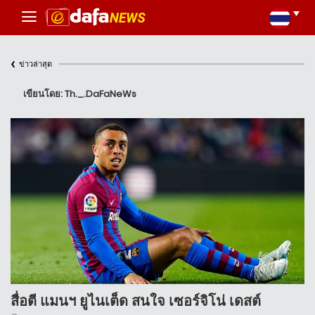
‹
ข่าวล่าสุด
เขียนโดย: Th._.DaFaNeWs
สื่อตี แมนฯ ยูไนเต็ด สนใจ เซอร์จิโน่ เดสต์