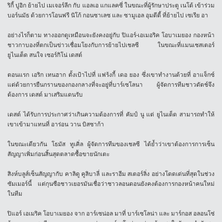
ริกี้ ปูอิก ย้ายไป เมเจอร์ลีก กับ แอลเอ แกแลคซี่ ในขณะที่ผู้รักษาประตู เนโต้ เข้าร่วม
บอร์นมัธ ด้วยการโอนฟรี นิโก้ กอนซาเลซ และ ซามูเอล อุมตีตี้ ที่ย้ายไป เซเรีย อา
อย่างไรก็ตาม ทางออกดูเหมือนจะยังคงอยู่กับ ปิแอร์-เอเมอริค โอบาเมยอง กองหน้า
ชาวกาบองที่ตกเป็นข่าวเชื่อมโยงกับการย้ายไปเชลซี ในขณะที่แมนเชสเตอร์
ยูไนเต็ด สนใจ เซอร์กิโน่ เดสต์
ตอนแรก เอริก เทนฮาก ตั้งเป้าไปที่ แฟร้งกี้ เดอ ยอง ซึ่งเขาทำงานด้วยที่ อาแจ็กซ์
แต่ด้วยการยืนกรานของกองกลางที่จะอยู่ที่บาร์เซโลนา ผู้จัดการทีมชาวดัตช์จึง
ต้องการ เดสต์ มาเสริมแดนรับ
เดสต์ ได้รับการประกาศว่าเกินความต้องการที่ คัมป์ นู แต่ ยูไนเต็ด สามารถทำให้
เขาเข้ามาแทนที่ อาร่อน วาน บิสซาก้า
ในขณะเดียวกัน โธมัส ทูเคิ่ล ผู้จัดการทีมของเชลซี ได้ย้ำว่าเขาต้องการการเซ็น
สัญญาเพิ่มก่อนสิ้นสุดตลาดซื้อขายนักเตะ
สิงห์บลูส์เซ็นสัญญากับ คาลิดู คูลิบาลี่ และราฮีม สเตอร์ลิ่ง อย่างโดดเด่นที่สุดในช่วง
ซัมเมอร์นี้ แต่กุนซือชาวเยอรมันเชื่อว่าชาวลอนดอนยังคงต้องการกองหน้าคนใหม่
ในทีม
ปิแอร์ เอเมริค โอบาเมยอง จาก อาร์เซน่อล มาที่ บาร์เซโลน่า และ มาร์กอส อลอนโซ่