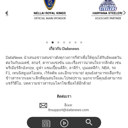
เกี่ยวกับ Dafanews
DafaNews นำเสนอข่าวเด่นข่าวดังทุกวงการกีฬาเพื่อให้คุณได้รับอัพเดตวัน
ต่อวันกับแมตช์, สกอร์, ตารางแข่งขัน และเรื่องราวน่าสนใจจากลีกดัง เช่น
พรีเมียร์ลีกอังกฤษ, ยูฟ่า แชมเปี้ยนส์ลีก, ลาลีก้า, บุนเดสลีก้า, NBA, รถ
F1, เทนนิสยูเอสโอเพ่น, เวิร์ลคัพ และอีกมากมาย! คุณยังสามารถเลือกรับ
ข้าวสารจากเฉพาะลีกที่คุณสนใจและโปรดปราน นอกจากนี้คุณยังสามารถ
แชร์วิดีโอ, บทความข่าวสารบนโลกโซเชี่ยลได้อีกด้วย!
ติดต่อเรา
อีเมล:
thsupport@dafanews.com