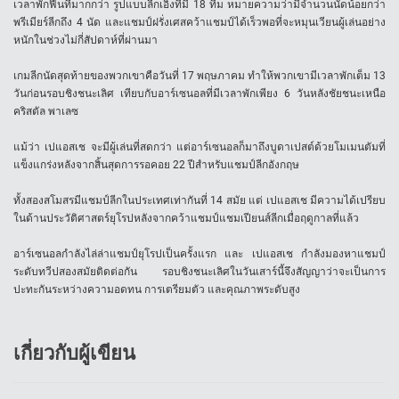
เวลาพักฟื้นที่มากกว่า รูปแบบลีกเอิงที่มี 18 ทีม หมายความว่ามีจำนวนนัดน้อยกว่า
พรีเมียร์ลีกถึง 4 นัด และแชมป์ฝรั่งเศสคว้าแชมป์ได้เร็วพอที่จะหมุนเวียนผู้เล่นอย่าง
หนักในช่วงไม่กี่สัปดาห์ที่ผ่านมา
เกมลีกนัดสุดท้ายของพวกเขาคือวันที่ 17 พฤษภาคม ทำให้พวกเขามีเวลาพักเต็ม 13
วันก่อนรอบชิงชนะเลิศ เทียบกับอาร์เซนอลที่มีเวลาพักเพียง 6 วันหลังชัยชนะเหนือ
คริสตัล พาเลซ
แม้ว่า เปแอสเช จะมีผู้เล่นที่สดกว่า แต่อาร์เซนอลก็มาถึงบูดาเปสต์ด้วยโมเมนตัมที่
แข็งแกร่งหลังจากสิ้นสุดการรอคอย 22 ปีสำหรับแชมป์ลีกอังกฤษ
ทั้งสองสโมสรมีแชมป์ลีกในประเทศเท่ากันที่ 14 สมัย แต่ เปแอสเช มีความได้เปรียบ
ในด้านประวัติศาสตร์ยุโรปหลังจากคว้าแชมป์แชมเปียนส์ลีกเมื่อฤดูกาลที่แล้ว
อาร์เซนอลกำลังไล่ล่าแชมป์ยุโรปเป็นครั้งแรก และ เปแอสเช กำลังมองหาแชมป์
ระดับทวีปสองสมัยติดต่อกัน รอบชิงชนะเลิศในวันเสาร์นี้จึงสัญญาว่าจะเป็นการ
ปะทะกันระหว่างความอดทน การเตรียมตัว และคุณภาพระดับสูง
เกี่ยวกับผู้เขียน