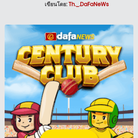
เขียนโดย:
Th._.DaFaNeWs