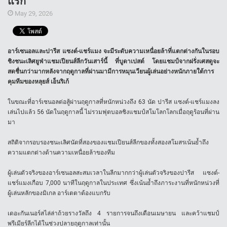
แรก
May 29, 2026
อาร์เซนอลและปารีส แซงต์-แชร์แมง จะมีระดับความเหนื่อยล้าที่แตกต่างกันในรอบ
ชิงชนะเลิศยูฟ่าแชมเปียนส์ลีกวันเสาร์นี้ ที่บูดาเปสต์ โดยแชมป์จากฝรั่งเศสดูจะ
สดชื่นกว่ามากหลังจากฤดูกาลที่ผ่านมามีการหมุนเวียนผู้เล่นอย่างหนักภายใต้การ
คุมทีมของหลุยส์ เอ็นริเก้
ในขณะที่อาร์เซนอลต่อสู้ผ่านฤดูกาลที่หนักหน่วงถึง 63 นัด ปารีส แซงต์-แชร์แมงลง
เล่นไปแล้ว 56 นัดในฤดูกาลนี้ ไม่รวมฟุตบอลชิงแชมป์สโมโลกโลกเมื่อฤดูร้อนที่ผ่าน
มา
สถิติจากรอบรองชนะเลิศนัดที่สองของแชมเปียนส์ลีกของทั้งสองสโมสรเน้นย้ำถึง
ความแตกต่างด้านความเหนื่อยล้าของทีม
ผู้เล่นตัวจริงของอาร์เซนอลสะสมเวลาในลีกมากกว่าผู้เล่นตัวจริงของปารีส แซงต์-
แชร์แมงเกือบ 7,000 นาทีในฤดูกาลในประเทศ ซึ่งเน้นย้ำถึงภาระงานที่หนักหน่วงที่
ผู้เล่นหลักของมิเกล อาร์เตตาต้องแบกรับ
เดอะกันเนอร์สไล่ล่าถ้วยรางวัลถึง 4 รายการจนถึงเดือนเมษายน และคว้าแชมป์
พรีเมียร์ลีกได้ในช่วงปลายฤดูกาลเท่านั้น