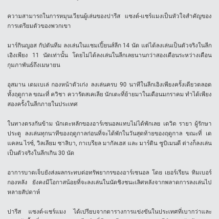
ความสามารถในการหมุนเวียนผู้เล่นของปารีส แซงต์-แชร์แมงเป็นหัวใจสำคัญของ
การเตรียมตัวของพวกเขา
มาร์กินญอส กัปตันทีม ลงเล่นในแชมเปี้ยนส์ลีก 14 นัด แต่ได้ลงเล่นเป็นตัวจริงในลีก
เอิงเพียง 11 นัดเท่านั้น โดยไม่ได้ลงเล่นในลีกเลยนานกว่าสองเดือนระหว่างเดือน
กุมภาพันธ์ถึงเมษายน
อุสมาน เดมเบเล่ กองหน้าตัวเก่ง ลงเล่นครบ 90 นาทีในลีกเอิงเพียงครั้งเดียวตลอด
ทั้งฤดูกาล ขณะที่ ควิชา ควารัตสเคเลีย นักเตะที่ย้ายมาในเดือนมกราคม ทำได้เพียง
สองครั้งในลีกภายในประเทศ
ในทางตรงกันข้าม นักเตะหลักของอาร์เซนอลแทบไม่ได้พักเลย เดวิด รายา ผู้รักษา
ประตู ลงเล่นทุกนาทีของฤดูกาลก่อนที่จะได้พักในวันสุดท้ายของฤดูกาล ขณะที่ เด
แคลน ไรซ์, วิลเลียม ซาลิบา, กาเบรียล มากัลเฮส และ มาร์ติน ซูบิเมนดี ต่างก็ลงเล่น
เป็นตัวจริงในลีกเกิน 30 นัด
อาการบาดเจ็บยังส่งผลกระทบต่อทรัพยากรของอาร์เซนอล โดย เยอร์เรียน ทิมเบอร์
กองหลัง ยังคงมีโอกาสน้อยที่จะลงเล่นในนัดชิงชนะเลิศหลังจากพลาดการลงเล่นไป
หลายสัปดาห์
ปารีส แซงต์-แชร์แมง ได้เปรียบจากตารางการแข่งขันในประเทศที่เบากว่าและ