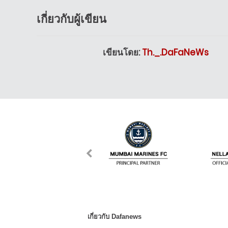
เกี่ยวกับผู้เขียน
เขียนโดย:
Th._.DaFaNeWs
เกี่ยวกับ Dafanews