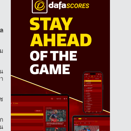
อล
วม
ใน
่า
โซ
ดก
่น