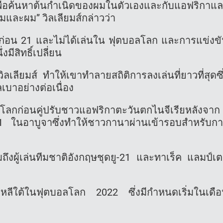
มเพื่อค้นหาต้นกำเนิดของผมในตัวเองและกับแอฟริกาแ
ละผม” วิลเลียมส์กล่าวว่า
มนัดก่อน 21 และไม่ได้เล่นใน ฟุตบอลโลก และการแข่งข
ีสิทธิ์เปลี่ยน
ลียมส์ ทำให้เขาทำลายสถิติการลงเล่นที่ยาวที่สุดซึ
ิลเบาอย่างต่อเนื่อง
ลกก่อนคู่ปรับชาวแอฟริกาตะวันตกไนจีเรียหลังจาก
ในอาบูจาซึ่งทำให้ชาวกานาผ่านเข้ารอบสำหรับก
ถึงผู้เล่นทีมชาติอังกฤษชุดยู-21 และทาเร็ค แลมป์เต
าหลีใต้ในฟุตบอลโลก 2022 ซึ่งมีกำหนดเริ่มในเดื