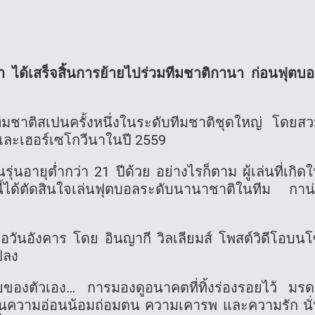
า ได้เสร็จสิ้นการย้ายไปร่วมทีมชาติกานา ก่อนฟุตบ
้ทีมชาติสเปนครั้งหนึ่งในระดับทีมชาติชุดใหญ่ โดยส
ละเฮอร์เซโกวีนาในปี 2559
นอายุต่ำกว่า 21 ปีด้วย อย่างไรก็ตาม ผู้เล่นที่เกิด
ได้ตัดสินใจเล่นฟุตบอลระดับนานาชาติในทีม กาน
่อวันอังคาร โดย อินญากี วิลเลียมส์ โพสต์วิดีโอบน
ปลง
มายของตัวเอง… การมองดูอนาคตที่ทิ้งร่องรอยไว้ มร
นฐานความอ่อนน้อมถ่อมตน ความเคารพ และความรัก นั