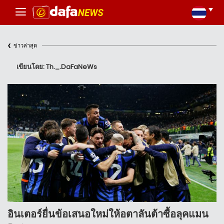
‹
ข่าวล่าสุด
เขียนโดย: Th._.DaFaNeWs
อินเตอร์ยื่นข้อเสนอใหม่ให้อตาลันต้าซื้อลุคแมน