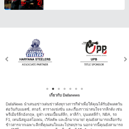
เกี่ยวกับ Dafanews
DafaNews นำเสนอข่าวเด่นข่าวดังทุกวงการกีฬาเพื่อให้คุณได้รับอัพเดตวัน
ต่อวันกับแมตช์, สกอร์, ตารางแข่งขัน และเรื่องราวน่าสนใจจากลีกดัง เช่น
พรีเมียร์ลีกอังกฤษ, ยูฟ่า แชมเปี้ยนส์ลีก, ลาลีก้า, บุนเดสลีก้า, NBA, รถ
F1, เทนนิสยูเอสโอเพ่น, เวิร์ลคัพ และอีกมากมาย! คุณยังสามารถเลือกรับ
ข้าวสารจากเฉพาะลีกที่คุณสนใจและโปรดปราน นอกจากนี้คุณยังสามารถ