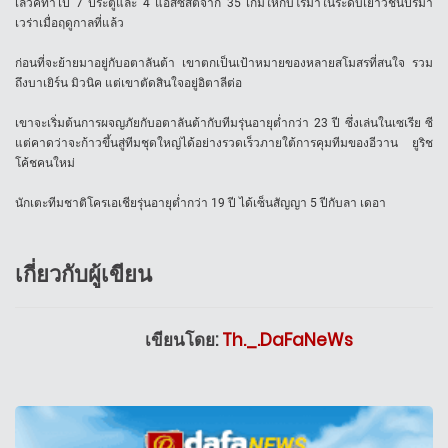
เลวัคทำไป 7 ประตูและ 4 แอสซิสต์จาก 35 เกมให้กับโรมาในระดับเยาวชนปรีมา
เวร่าเมื่อฤดูกาลที่แล้ว
ก่อนที่จะย้ายมาอยู่กับอตาลันต้า เขาตกเป็นเป้าหมายของหลายสโมสรที่สนใจ รวม
ถึงบาเยิร์น มิวนิค แต่เขาตัดสินใจอยู่อิตาลีต่อ
เขาจะเริ่มต้นการผจญภัยกับอตาลันต้ากับทีมรุ่นอายุต่ำกว่า 23 ปี ซึ่งเล่นในเซเรีย ซี
แต่คาดว่าจะก้าวขึ้นสู่ทีมชุดใหญ่ได้อย่างรวดเร็วภายใต้การคุมทีมของอีวาน ยูริช
โค้ชคนใหม่
นักเตะทีมชาติโครเอเชียรุ่นอายุต่ำกว่า 19 ปี ได้เซ็นสัญญา 5 ปีกับลา เดอา
เกี่ยวกับผู้เขียน
เขียนโดย:
Th._.DaFaNeWs