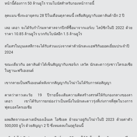
หน้านี้ต้องการ 50 ล้านยูโร รวมโบนัสสำหรับกองหน้ารายนี้
ลุคแมน ซึ่งจะอายุครบ 28 ปีในเดือนตุลาคมนี้ เหลือสัญญากับอตาลันต้าอีก 2 ปี
เลอ เดอา จะได้รับกำไรมหาศาลจากปีกที่ซื้อมาจากแอร์เบ ไลป์ซิกในปี 2022 ด้วย
ราคา 10.85 ล้านยูโร บวกกับโบนัสอีก 1.5 ล้านยูโร
สโมสรในบุนเดสลีกาจะได้รับส่วนแบ่งจากค่าตัวนักเตะแอฟริกันยอดเยี่ยมประจำปี
2024
ขณะเดียวกัน อตาลันต้าได้เซ็นสัญญากับเซอร์เก เลวัค นักเตะดาวรุ่งชาวโครเอเชีย
ในฐานะฟรีเอเยนต์
เขากลายเป็นฟรีเอเยนต์หลังจากสัญญากับโรม่าไม่ได้รับการต่อสัญญา
คาดว่าดาวเตะวัย 19 ปีรายนี้จะเติมความคิดสร้างสรรค์ให้กับกองกลางของลา
เดอา เขาได้รับการยกย่องว่าเป็นหนึ่งในนักเตะดาวรุ่งที่เก่งกาจที่สุดในวงการ
ฟุตบอลโครเอเชีย
ผลผลิตจากอะคาเดมีของเอ็นเค โอซิเยค ย้ายมาอยู่กับโรม่าในปี 2023 ด้วยค่าตัว
500,000 ยูโร ด้วยสัญญา 2 ปี ซึ่งหมดลงในฤดูร้อนนี้