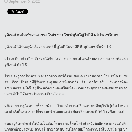
September 5, 2022
อูดิเนเซ่ ฟอร์มเข้าฝักเอาชนะ โรม่า ของ โชเซ่ มูรินโญ่ ไปได้ 4-0 ใน เซเรีย อา
อูดิเนเซ่ ได้ประตูนำเร็วจาก เดสตินี่ อูโดกี ในนาทีที่ 5 อูดิเนเซ่ ขึ้นนำ 1-0
เปาโล ดิบาล่า เกือบตีเสมอให้กับ โรม่า ทว่าบอลไปโดนโคนเสาไปก่อน จบครึ่งแรก
อูดิเนเซ่ นำ 1-0
โรม่า จะถูกลงโทษภายหลังจากฮาวเลอร์ตั้งรับ ขณะพยายามดึงตัว โรแบรืโต้ เปเรย
ร่า ที่ลอยข้ามมาที่ผู้รักษาประตูของเขาที่เสาหลัง ริค คาร์สปอร์ป ล้มเหลวที่จะ
ตระหนักว่า อูโดกี อยู่ข้างหลังเขาและพร้อมที่จะแทงบอลหลุดจากระยะสองสามหลา
กองหลังไม่ได้พลาดในการเปลี่ยนโอกาส
หลังจากการจู่โจมของทั้งสองฝ่าย โรม่าทำการเปลี่ยนแปลงเมื่อมูรินโญ่เห็นว่าพวก
เขากำลังดิ้นรน เขาเปลี่ยนแทคติกโดยแนะนำ อันเดรีย เบร็อตติ ให้กับ คริสตานเต้
ต่อมาอูดิเนเซ่จะทำให้มันเป็นสองโดยการลงโทษโรม่าสำหรับข้อผิดพลาดส่วนตัวที่
น่ากลัวอีกอย่างหนึ่ง ลาซาร์ ซามาร์ดซิช สบโอกาสยิงไกลทว่าบอลไปเข้ามือ รุย ปา