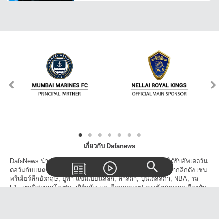
เกี่ยวกับ Dafanews
DafaNews นำเสนอข่าวเด่นข่าวดังทุกวงการกีฬาเพื่อให้คุณได้รับอัพเดตวัน
ต่อวันกับแมตช์, สกอร์, ตารางแข่งขัน และเรื่องราวน่าสนใจจากลีกดัง เช่น
พรีเมียร์ลีกอังกฤษ, ยูฟ่า แชมเปี้ยนส์ลีก, ลาลีก้า, บุนเดสลีก้า, NBA, รถ
F1, เทนนิสยูเอสโอเพ่น, เวิร์ลคัพ และอีกมากมาย! คุณยังสามารถเลือกรับ
ข้าวสารจากเฉพาะลีกที่คุณสนใจและโปรดปราน นอกจากนี้คุณยังสามารถ
แชร์วิดีโอ, บทความข่าวสารบนโลกโซเชี่ยลได้อีกด้วย!