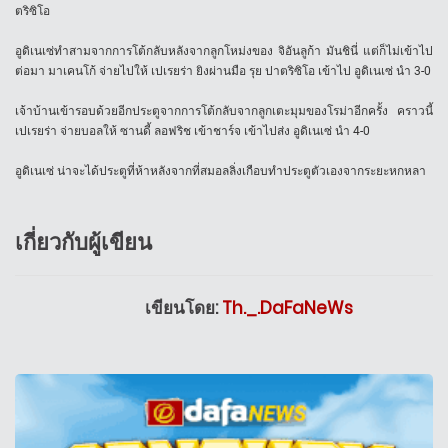
ตริซิโอ
อูดิเนเซ่ทำสามจากการโต้กลับหลังจากลูกโหม่งของ จิอันลูก้า มันชินี่ แต่ก็ไม่เข้าไป
ต่อมา มาเคนโก้ จ่ายไปให้ เปเรยร่า ยิงผ่านมือ รุย ปาตริซิโอ เข้าไป อูดิเนเซ่ นำ 3-0
เจ้าบ้านเข้ารอบด้วยอีกประตูจากการโต้กลับจากลูกเตะมุมของโรม่าอีกครั้ง คราวนี้
เปเรยร่า จ่ายบอลให้ ซานดี้ ลอฟริช เข้าชาร์จ เข้าไปส่ง อูดิเนเซ่ นำ 4-0
อูดิเนเซ่ น่าจะได้ประตูที่ห้าหลังจากที่สมอลลิ่งเกือบทำประตูตัวเองจากระยะหกหลา
เกี่ยวกับผู้เขียน
เขียนโดย:
Th._.DaFaNeWs