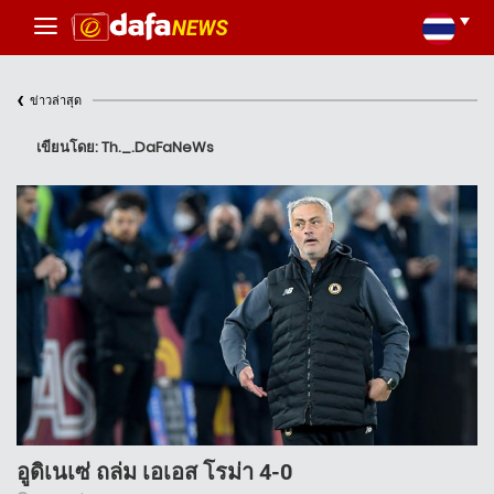
‹
ข่าวล่าสุด
เขียนโดย: Th._.DaFaNeWs
อูดิเนเซ่ ถล่ม เอเอส โรม่า 4-0