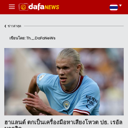
‹
ข่าวล่าสุด
เขียนโดย: Th._.DaFaNeWs
ฮาแลนด์ ตกเป็นเครื่องมือหาเสียงโหวต ปธ. เรอัล