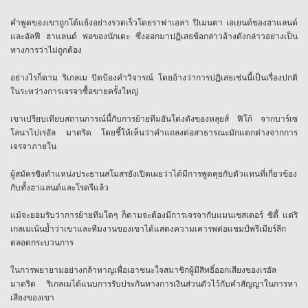
คำพูดของเขาถูกโต้แย้งอย่างรวดเร็วโดยราฟาเอลา ปิเมนตา เอเยนต์ของฮาแลนด์
และอัลฟี ฮาแลนด์ พ่อของนักเตะ ซึ่งออกมาปฏิเสธข้อกล่าวอ้างดังกล่าวอย่างเป็น
ทางการว่าไม่ถูกต้อง
อย่างไรก็ตาม ริเกลเม ปัดป้องคำวิจารณ์ โดยอ้างว่าการปฏิเสธเช่นนี้เป็นเรื่องปกติ
ในระหว่างการเจรจาซื้อขายครั้งใหญ่
เขาเปรียบเทียบสถานการณ์นี้กับการย้ายทีมอันโด่งดังของหลุยส์ ฟิโก้ จากบาร์เซ
โลนาไปเรอัล มาดริด โดยชี้ให้เห็นว่าคำแถลงต่อสาธารณะมักแตกต่างจากการ
เจรจาภายใน
ผู้สมัครชิงตำแหน่งประธานสโมสรยังเปิดเผยว่าได้มีการพูดคุยกับตัวแทนที่เกี่ยวข้อง
กับทั้งฮาแลนด์และโรดรีแล้ว
แม้จะยอมรับว่าการย้ายทีมใดๆ ก็ตามจะต้องมีการเจรจากับแมนเชสเตอร์ ซิตี้ แต่ริ
เกลเมเน้นย้ำว่าเขาและทีมงานของเขาได้แสดงความเคารพต่อแชมป์พรีเมียร์ลีก
ตลอดกระบวนการ
ในการพยายามอย่างกล้าหาญเพื่อเอาชนะใจสมาชิกผู้มีสิทธิ์ออกเสียงของเรอัล
มาดริด ริเกลเมได้แนบการรับประกันทางการเงินส่วนตัวไว้กับคำสัญญาในการหา
เสียงของเขา