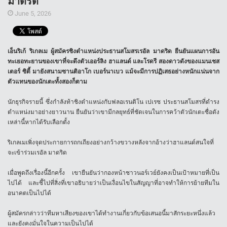
มาดริด
June 5, 2026
เอ็นริเก้ ริเกลเม ผู้สมัครชิงตำแหน่งประธานสโมสรเรอัล มาดริด ยืนยันแผนการอัน
ทะเยอทะยานของเขาที่จะดึงตัวเออร์ลิง ฮาแลนด์ และโรดรี สองดาวดังของแมนเชส
เตอร์ ซิตี้ มายังสนามซานติอาโก เบอร์นาเบว แม้จะมีการปฏิเสธอย่างหนักแน่นจาก
ตัวแทนของนักเตะทั้งสองก็ตาม
นักธุรกิจรายนี้ ซึ่งกำลังท้าชิงตำแหน่งกับฟลอเรนติโน เปเรซ ประธานสโมสรที่ดำรง
ตำแหน่งมาอย่างยาวนาน ยืนยันว่าเขามีกลยุทธ์ที่ชัดเจนในการคว้าตัวนักเตะชื่อดัง
เหล่านี้หากได้รับเลือกตั้ง
ริเกลเมเพิ่งจุดประกายการถกเถียงอย่างกว้างขวางหลังจากอ้างว่าฮาแลนด์สนใจที่
จะเข้าร่วมเรอัล มาดริด
เมื่อพูดถึงเรื่องนี้อีกครั้ง เขายืนยันว่ากองหน้าชาวนอร์เวย์ยังคงเป็นเป้าหมายที่เป็น
ไปได้ และชี้ไปที่สิ่งที่เขาอธิบายว่าเป็นเงื่อนไขในสัญญาที่อาจทำให้การย้ายทีมใน
อนาคตเป็นไปได้
ผู้สมัครกล่าวว่าทีมหาเสียงของเขาได้ทำงานเกี่ยวกับข้อเสนอนี้มาสักระยะหนึ่งแล้ว
และยังคงมั่นใจในความเป็นไปได้