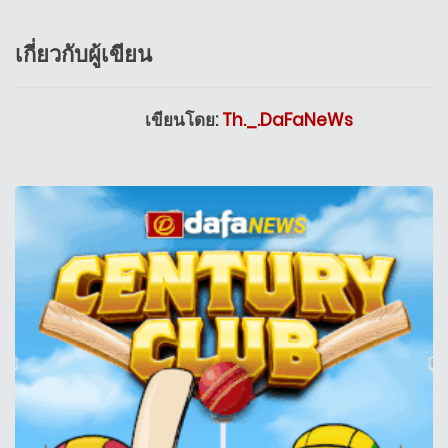
เกี่ยวกับผู้เขียน
เขียนโดย:
Th._.DaFaNeWs