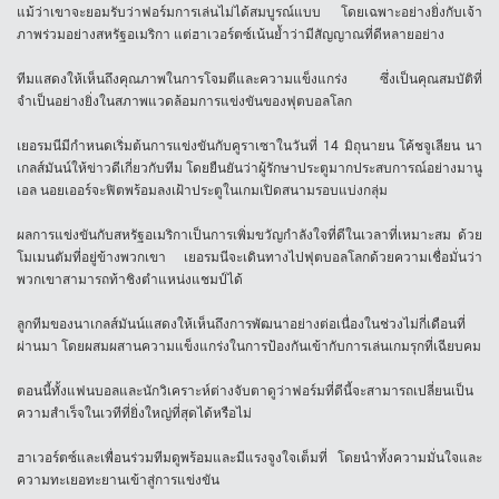
แม้ว่าเขาจะยอมรับว่าฟอร์มการเล่นไม่ได้สมบูรณ์แบบ โดยเฉพาะอย่างยิ่งกับเจ้า
ภาพร่วมอย่างสหรัฐอเมริกา แต่ฮาเวอร์ตซ์เน้นย้ำว่ามีสัญญาณที่ดีหลายอย่าง
ทีมแสดงให้เห็นถึงคุณภาพในการโจมตีและความแข็งแกร่ง ซึ่งเป็นคุณสมบัติที่
จำเป็นอย่างยิ่งในสภาพแวดล้อมการแข่งขันของฟุตบอลโลก
เยอรมนีมีกำหนดเริ่มต้นการแข่งขันกับคูราเซาในวันที่ 14 มิถุนายน โค้ชจูเลียน นา
เกลส์มันน์ให้ข่าวดีเกี่ยวกับทีม โดยยืนยันว่าผู้รักษาประตูมากประสบการณ์อย่างมานู
เอล นอยเออร์จะฟิตพร้อมลงเฝ้าประตูในเกมเปิดสนามรอบแบ่งกลุ่ม
ผลการแข่งขันกับสหรัฐอเมริกาเป็นการเพิ่มขวัญกำลังใจที่ดีในเวลาที่เหมาะสม ด้วย
โมเมนตัมที่อยู่ข้างพวกเขา เยอรมนีจะเดินทางไปฟุตบอลโลกด้วยความเชื่อมั่นว่า
พวกเขาสามารถท้าชิงตำแหน่งแชมป์ได้
ลูกทีมของนาเกลส์มันน์แสดงให้เห็นถึงการพัฒนาอย่างต่อเนื่องในช่วงไม่กี่เดือนที่
ผ่านมา โดยผสมผสานความแข็งแกร่งในการป้องกันเข้ากับการเล่นเกมรุกที่เฉียบคม
ตอนนี้ทั้งแฟนบอลและนักวิเคราะห์ต่างจับตาดูว่าฟอร์มที่ดีนี้จะสามารถเปลี่ยนเป็น
ความสำเร็จในเวทีที่ยิ่งใหญ่ที่สุดได้หรือไม่
ฮาเวอร์ตซ์และเพื่อนร่วมทีมดูพร้อมและมีแรงจูงใจเต็มที่ โดยนำทั้งความมั่นใจและ
ความทะเยอทะยานเข้าสู่การแข่งขัน