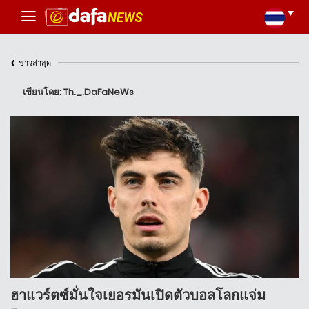
‹
ข่าวล่าสุด
เขียนโดย: Th._.DaFaNeWs
ฮาแวร์ตซ์มั่นใจเยอรมันเปิดตัวบอลโลกแจ่ม