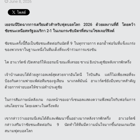
June 8, 2026
เยอรมนีปิดฉากการเตรียมตัวสำหรับฟุตบอลโลก 2026 ด้วยผลงานที่ดี โดยคว้า
ชัยชนะเหนือสหรัฐอเมริกา 2-1 ในเกมกระชับมิตรที่สนามโซลเจอร์ฟิลด์
ชัยชนะครั้งนี้ถือเป็นชัยชนะติดต่อกันนัดที่ 9 ในทุกรายการ ตอกย้ำฟอร์มที่แข็งแกร่ง
ของพวกเขาในฐานะหนึ่งในทีมเต็งที่จะเข้าร่วมการแข่งขัน
ไค ฮาแวร์ตซ์ เปิดสกอร์ให้เยอรมนี ขณะที่เลรอย ซาเน่ ยิงประตูชัยหลังจากพักครึ่ง
เจ้าบ้านตอบโต้ด้วยลูกวอลเลย์สุดสวยจากอันโตนี โรบินสัน แต่ก็ไม่เพียงพอที่จะ
ป้องกันความพ่ายแพ้ต่อทีมของจูเลียน นาเกลส์มันน์ ฮาแวร์ตซ์ยังมีบทบาทสำคัญ
ด้วยการจ่ายบอลให้ซาเน่ทำประตูชัย
ในการสัมภาษณ์หลังเกม กองหน้าของอาร์เซนอลแสดงความพึงพอใจกับฟอร์มการ
เล่นโดยรวม โดยเฉพาะในครึ่งหลัง
เขากล่าวว่าเยอรมนีเล่นได้ดีและพัฒนาขึ้นอย่างมากหลังจากพักครึ่ง ฮาเวอร์ตซ์
กล่าวเสริมว่าชัยชนะติดต่อกัน 9 นัดทำให้ทีมมีความมั่นใจมากขึ้นก่อนเกมเปิด
สนามฟุตบอลโลก