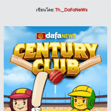
เขียนโดย:
Th._.DaFaNeWs