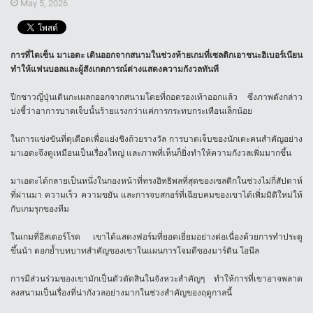
May 5, 2026
การที่ไดเซ็น มาเอดะ เดินออกจากสนามในช่วงท้ายเกมที่เซลติกเอาชนะฮิเบอร์เนียน
ทำให้แฟนบอลและผู้สังเกตการณ์ต่างแสดงความกังวลทันที
ปีกชาวญี่ปุ่นเดินกะเผลกออกจากสนามโดยที่ถอดรองเท้าออกแล้ว ซึ่งภาพดังกล่าว
บ่งชี้ว่าอาการบาดเจ็บนั้นร้ายแรงกว่าแค่การกระทบกระเทือนเล็กน้อย
ในการแข่งขันที่ดุเดือดเพื่อแย่งชิงถ้วยรางวัล การบาดเจ็บของนักเตะคนสำคัญอย่าง
มาเอดะจึงดูเหมือนเป็นเรื่องใหญ่ และภาพที่เห็นก็ยิ่งทำให้ความกังวลเพิ่มมากขึ้น
มาเอดะได้กลายเป็นหนึ่งในกองหน้าที่ทรงอิทธิพลที่สุดของเซลติกในช่วงไม่กี่สัปดาห์
ที่ผ่านมา ความเร็ว ความขยัน และการจบสกอร์ที่เฉียบคมของเขาได้เพิ่มมิติใหม่ให้
กับเกมรุกของทีม
ในเกมที่อีสเตอร์โรด เขาได้แสดงฟอร์มที่ยอดเยี่ยมอย่างต่อเนื่องด้วยการทำประตู
ขึ้นนำ ตอกย้ำบทบาทสำคัญของเขาในแผนการโจมตีของมาร์ติน โอนีล
การมีส่วนร่วมของเขามักเป็นตัวตัดสินในจังหวะสำคัญๆ ทำให้การที่เขาอาจพลาด
ลงสนามเป็นเรื่องที่น่ากังวลอย่างมากในช่วงสำคัญของฤดูกาลนี้