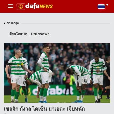
‹
ข่าวล่าสุด
เขียนโดย: Th._.DaFaNeWs
เซลจิก กังวล ไดเซ็น มาเอดะ เจ็บหนัก