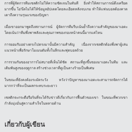
การที่ผู้จัดการทีมเซลติกไม่ให้ความชัดเจนในทันที ยิ่งทำให้สถานการณ์ตึงเครียด
มากขึ้น โอ’นีลไม่ได้ให้ข้อมูลอัปเดตโดยละเอียดหลังจบเกม ทำให้แฟนบอลต้องคาด
เดาถึงความรุนแรงของปัญหา
เมื่อเขาออกมาพูดถึงสถานการณ์ ผู้จัดการทีมรีบเน้นย้ำถึงความสำคัญของมาเอดะ
โดยเน้นว่าทีมพึ่งพาพลังและคุณภาพของกองหน้าคนนี้มากแค่ไหน
การยอมรับอย่างตรงไปตรงมานั้นมีความสำคัญ เนื่องจากเซลติกต้องพึ่งพาผู้เล่น
แนวหน้าเพื่อรักษาโมเมนตัมทั้งในลีกและฟุตบอลถ้วย
การรวมกันของอาการไม่สบายที่เห็นได้ชัด สถานะที่สูงขึ้นของมาเอดะในทีม และ
เดิมพันสูงของฤดูกาล สร้างช่วงเวลาที่ดูเป็นลางร้ายเป็นพิเศษ
ในขณะที่ยังคงต้องระมัดระวัง หวังว่าปัญหาของมาเอดะจะสามารถจัดการได้
มากกว่าที่จะเป็นผลกระทบระยะยาว
เซลติกจะกระตือรือร้นที่จะได้รับข่าวดีเกี่ยวกับการฟื้นตัวของเขา ในขณะที่พวกเขา
กำลังมุ่งมั่นสู่ความสำเร็จในหลายด้าน
เกี่ยวกับผู้เขียน