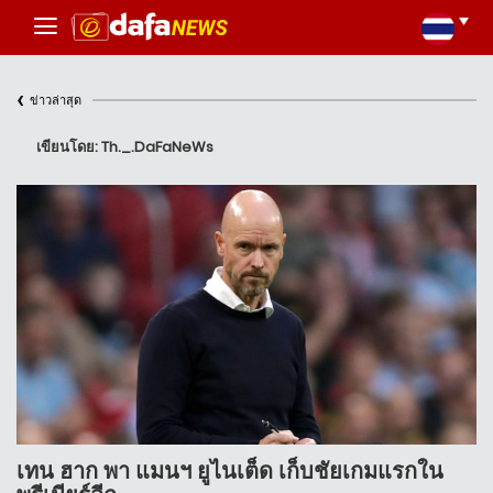
‹
ข่าวล่าสุด
เขียนโดย: Th._.DaFaNeWs
เทน ฮาก พา แมนฯ ยูไนเต็ด เก็บชัยเกมแรกใน