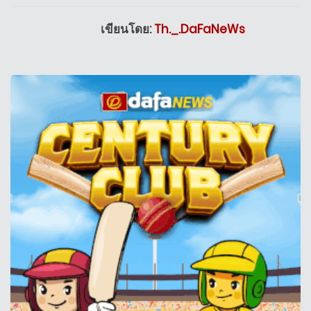
เขียนโดย:
Th._.DaFaNeWs