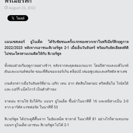
พรีเมียร์ลีก
August 23, 2022
แมนเชสเตอร์ ยูไนเต็ด ได้รับชัยชนะครั้งแรกของพวกเขาในพรีเมียร์ลีกฤดูกาล
2022/2023
หลังจากเอาชนะลิเวอร์พูล
2-1
เมื่อเย็นวันจันทร์ พร้อมกับยัดเยียดสถิติ
ไม่ชนะใครสามเกมติดให้กับ ลิเวอร์พูล
ทั้งสองฝ่ายเริ่มฤดูกาลอย่างช้าๆ หลังจากสะดุดสองเกมแรก โดยปีศาจแดงแพ้ไบรท์
ตันและเบรนท์ฟอร์ด ขณะที่ทีมของเจอร์เก้น คล็อปป์ เสมอฟูแล่มและคริสตัล พาเลซ
เกมดังกล่าวเมื่อวันจันทร์ที่ผ่าน เอริก เทน ฮาก ตัดสินใจดรอป คริสเตียโน่ โรนัลโด้
และ แฮร์รี่ แม็คไกวร์ เป็นตัวสำรอง
จาดอน ซานโช่ ยิงให้กับ แมนฯ ยูไนเต็ด ขึ้นนำในนาทีที่ 16 และหนีห่างเป็น 2-0
จาก มาร์คัส แรชฟอร์ด ในนาทีที่ 53
ลิเวอร์พูล ได้ประตูตีตื้นจาก โมฮัมเหม็ด ซาลาห์ ในนาทีที่ 81 อย่างไรก็ตามจบเกม
แมนฯ ยูไนเต็ด เอาชนะ ลิเวอร์พูล ไปได้ 2-1