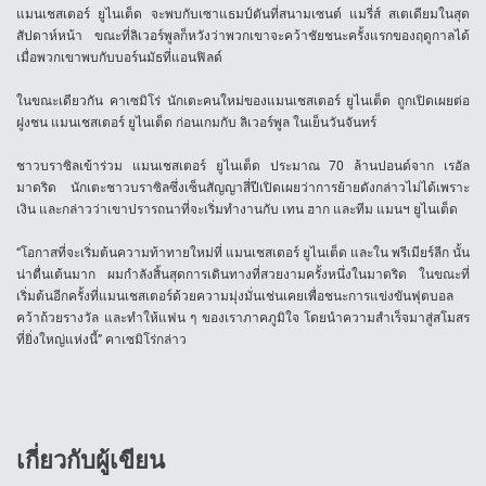
แมนเชสเตอร์ ยูไนเต็ด จะพบกับเซาแธมป์ตันที่สนามเซนต์ แมรี่ส์ สเตเดียมในสุด
สัปดาห์หน้า ขณะที่ลิเวอร์พูลก็หวังว่าพวกเขาจะคว้าชัยชนะครั้งแรกของฤดูกาลได้
เมื่อพวกเขาพบกับบอร์นมัธที่แอนฟิลด์
ในขณะเดียวกัน คาเซมิโร่ นักเตะคนใหม่ของแมนเชสเตอร์ ยูไนเต็ด ถูกเปิดเผยต่อ
ฝูงชน แมนเชสเตอร์ ยูไนเต็ด ก่อนเกมกับ ลิเวอร์พูล ในเย็นวันจันทร์
ชาวบราซิลเข้าร่วม แมนเชสเตอร์ ยูไนเต็ด ประมาณ 70 ล้านปอนด์จาก เรอัล
มาดริด นักเตะชาวบราซิลซึ่งเซ็นสัญญาสี่ปีเปิดเผยว่าการย้ายดังกล่าวไม่ได้เพราะ
เงิน และกล่าวว่าเขาปรารถนาที่จะเริ่มทำงานกับ เทน ฮาก และทีม แมนฯ ยูไนเต็ด
“โอกาสที่จะเริ่มต้นความท้าทายใหม่ที่ แมนเชสเตอร์ ยูไนเต็ด และใน พรีเมียร์ลีก นั้น
น่าตื่นเต้นมาก ผมกำลังสิ้นสุดการเดินทางที่สวยงามครั้งหนึ่งในมาดริด ในขณะที่
เริ่มต้นอีกครั้งที่แมนเชสเตอร์ด้วยความมุ่งมั่นเช่นเคยเพื่อชนะการแข่งขันฟุตบอล
คว้าถ้วยรางวัล และทำให้แฟน ๆ ของเราภาคภูมิใจ โดยนำความสำเร็จมาสู่สโมสร
ที่ยิ่งใหญ่แห่งนี้” คาเซมิโร่กล่าว
เกี่ยวกับผู้เขียน