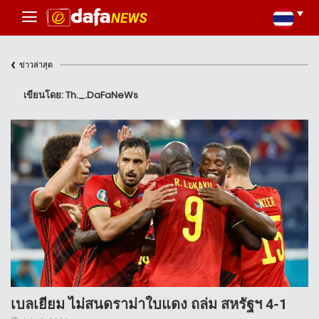
‹
ข่าวล่าสุด
เขียนโดย: Th._.DaFaNeWs
เบลเยียม ไม่สนดราม่าใบแดง ถล่ม สหรัฐฯ 4-1