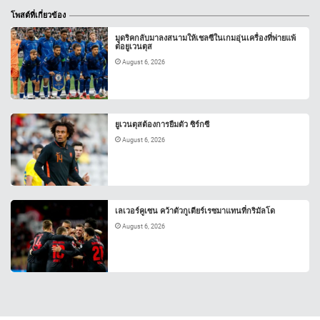
โพสต์ที่เกี่ยวข้อง
มูดริคกลับมาลงสนามให้เชลซีในเกมอุ่นเครื่องที่พ่ายแพ้
ต่อยูเวนตุส
August 6, 2026
ยูเวนตุสต้องการยืมตัว ซิร์กซี
August 6, 2026
เลเวอร์คูเซน คว้าตัวกูเตียร์เรซมาแทนที่กริมัลโด
August 6, 2026