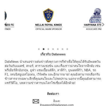
เกี่ยวกับ Dafanews
DafaNews นำเสนอข่าวเด่นข่าวดังทุกวงการกีฬาเพื่อให้คุณได้รับอัพเดตวัน
ต่อวันกับแมตช์, สกอร์, ตารางแข่งขัน และเรื่องราวน่าสนใจจากลีกดัง เช่น
พรีเมียร์ลีกอังกฤษ, ยูฟ่า แชมเปี้ยนส์ลีก, ลาลีก้า, บุนเดสลีก้า, NBA, รถ
F1, เทนนิสยูเอสโอเพ่น, เวิร์ลคัพ และอีกมากมาย! คุณยังสามารถเลือกรับ
ข้าวสารจากเฉพาะลีกที่คุณสนใจและโปรดปราน นอกจากนี้คุณยังสามารถ
แชร์วิดีโอ, บทความข่าวสารบนโลกโซเชี่ยลได้อีกด้วย!
ติดต่อเรา
อีเมล:
thsupport@dafanews.com