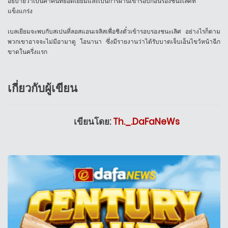
อธิบายว่าเป็นค่ำคืนที่ยอดเยี่ยมและเป็นการผ่านเข้ารอบก่อนรองชนะเลิศที่
แข็งแกร่ง
เบลเยียมจะพบกับสเปนที่ลอสแอนเจลิสเพื่อชิงตั๋วเข้ารอบรองชนะเลิศ อย่างไรก็ตาม
พวกเขาอาจจะไม่มีอามาดู โอนานา ซึ่งมีรายงานว่าได้รับบาดเจ็บเอ็นไขว้หน้าฉีก
ขาดในครึ่งแรก
เกี่ยวกับผู้เขียน
เขียนโดย:
Th._.DaFaNeWs