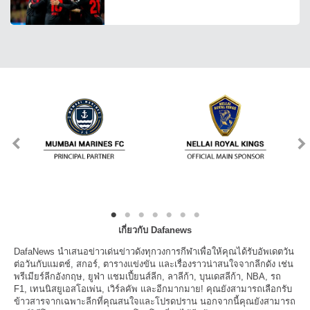
เกี่ยวกับ Dafanews
DafaNews นำเสนอข่าวเด่นข่าวดังทุกวงการกีฬาเพื่อให้คุณได้รับอัพเดตวัน
ต่อวันกับแมตช์, สกอร์, ตารางแข่งขัน และเรื่องราวน่าสนใจจากลีกดัง เช่น
พรีเมียร์ลีกอังกฤษ, ยูฟ่า แชมเปี้ยนส์ลีก, ลาลีก้า, บุนเดสลีก้า, NBA, รถ
F1, เทนนิสยูเอสโอเพ่น, เวิร์ลคัพ และอีกมากมาย! คุณยังสามารถเลือกรับ
ข้าวสารจากเฉพาะลีกที่คุณสนใจและโปรดปราน นอกจากนี้คุณยังสามารถ