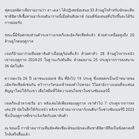
ฟุตบอลอิตาเลียรายงานว่า ลา เดอา ได้ปฏิเสธข้อเสนอ 53 ล้านยูโรสำหรับนักเตะทีม
ชาติอิตาลีเชื้อสายอาร์เจนตินารายนี้เมื่อต้นสัปดาห์ ก่อนที่ข้อเสนอที่ปรับขึ้นจะได้รับ
การยอมรับ
ขณะนี้มีข้อตกลงส่วนตัวระหว่างเรเตกีและอัล-กัดเซียห์แล้ว ด้วยค่าเหนื่อยสูงถึง 20
ล้านยูโรต่อฤดูกาล
เรเตกีย้ายมาร่วมทีมอตาลันต้าเมื่อฤดูร้อนที่แล้ว ด้วยค่าตัว 28 ล้านยูโรจากเจนัว
เขาจบฤดูกาล 2024-25 ในฐานะกัปตันทีม ด้วยผลงาน 25 ประตูจากการลงสนาม
36 นัดในลีก
ดาวเตะวัย 26 ปี เอาชนะมอยเซ่ คีน ที่ยิงไป 19 ประตู ซึ่งเคยตกเป็นเป้าหมายขอ
งอัล-กัดเซียห์เช่นกัน คว้ารางวัลรองเท้าทองคำไปครอง วิโอล่ายังวางแผนที่จะเสนอ
สัญญาใหม่ให้กับเขา เพื่อไล่ทีมที่ให้ความสนใจเขาในช่วงซัมเมอร์นี้
เรเตกีจะอำลาเซเรีย อา หลังเล่นได้เพียงสองฤดูกาล เขาทำไป 7 ประตูจากการลง
เล่น 29 นัดในลีกให้กับเจนัว หลังจากย้ายมาจากอาร์เจนตินาในช่วงซัมเมอร์ปี 2023
ซึ่งเป็นฤดูกาลที่เขาแจ้งเกิดกับอตาลันต้า
ณ ขณะนี้ การย้ายมาร่วมทีมอัล-คัดเซียะห์ของนักเตะทีมชาติอิตาลีถือเป็นข้อตกลงที่
ใกล้เสร็จสิ้นแล้ว