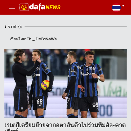
‹
ข่าวล่าสุด
เขียนโดย: Th._.DaFaNeWs
เรเตกีเตรียมย้ายจากอตาลันต้าไปร่วมทีมอัล-คาด