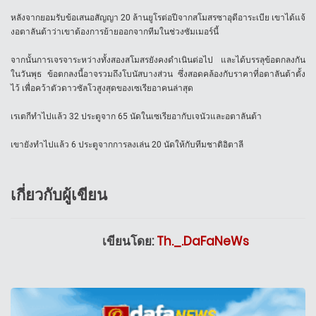
หลังจากยอมรับข้อเสนอสัญญา 20 ล้านยูโรต่อปีจากสโมสรซาอุดีอาระเบีย เขาได้แจ้
งอตาลันต้าว่าเขาต้องการย้ายออกจากทีมในช่วงซัมเมอร์นี้
จากนั้นการเจรจาระหว่างทั้งสองสโมสรยังคงดำเนินต่อไป และได้บรรลุข้อตกลงกัน
ในวันพุธ ข้อตกลงนี้อาจรวมถึงโบนัสบางส่วน ซึ่งสอดคล้องกับราคาที่อตาลันต้าตั้ง
ไว้ เพื่อคว้าตัวดาวซัลโวสูงสุดของเซเรียอาคนล่าสุด
เรเตกีทำไปแล้ว 32 ประตูจาก 65 นัดในเซเรียอากับเจนัวและอตาลันต้า
เขายังทำไปแล้ว 6 ประตูจากการลงเล่น 20 นัดให้กับทีมชาติอิตาลี
เกี่ยวกับผู้เขียน
เขียนโดย:
Th._.DaFaNeWs