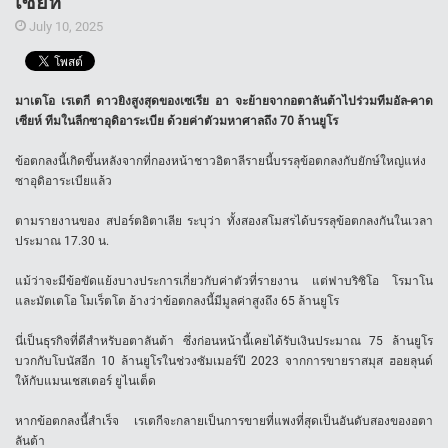
เซียห์
July 10, 2025
มาเตโอ เรเตกี ดาวยิงสูงสุดของเซเรีย อา จะย้ายจากอตาลันต้าไปร่วมทีมอัล-คาด
เซียห์ ทีมในลีกซาอุดิอาระเบีย ด้วยค่าตัวมหาศาลถึง 70 ล้านยูโร
ข้อตกลงนี้เกิดขึ้นหลังจากที่กองหน้าชาวอิตาลีรายนี้บรรลุข้อตกลงกับยักษ์ใหญ่แห่ง
ซาอุดิอาระเบียแล้ว
ตามรายงานของ สปอร์ตอิตาเลีย ระบุว่า ทั้งสองสโมสรได้บรรลุข้อตกลงกันในเวลา
ประมาณ 17.30 น.
แม้ว่าจะมีข้อขัดแย้งบางประการเกี่ยวกับค่าตัวที่รายงาน แต่ฟาบริซิโอ โรมาโน
และมัตเตโอ โมเร็ตโต อ้างว่าข้อตกลงนี้มีมูลค่าสูงถึง 65 ล้านยูโร
นี่เป็นธุรกิจที่ดีสำหรับอตาลันต้า ซึ่งก่อนหน้านี้เคยได้รับเงินประมาณ 75 ล้านยูโร
บวกกับโบนัสอีก 10 ล้านยูโรในช่วงซัมเมอร์ปี 2023 จากการขายราสมุส ฮอยลุนด์
ให้กับแมนเชสเตอร์ ยูไนเต็ด
หากข้อตกลงนี้สำเร็จ เรเตกีจะกลายเป็นการขายที่แพงที่สุดเป็นอันดับสองของอตา
ลันต้า