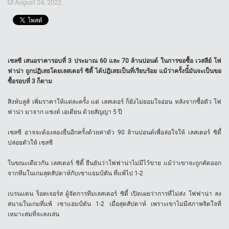
August 24, 2022
เชลซี เสนอราคารอบที่
3
ประมาณ
60
และ
70
ล้านปอนด์ ในการขอซื้อ เวสลีย์ โฟ
ฟาน่า ถูกปฏิเสธโดยเลสเตอร์ ซิตี้ ได้ปฎิเสธเป็นที่เรียบร้อย แม้ว่าครั้งนี่้มันจะเป็นขอ
ซื้อรอบที่
3
ก็ตาม
สิงห์บลูส์ เพิ่มราคาให้แต่ละครั้่ง แต่ เลสเตอร์ ก็ยังไม่ยอมใจอ่อน หลังจากซื้อตัว โฟ
ฟาน่า มาจาก แซงต์ เอเตียน ด้วยสัญญา 5 ปี
เชลซี อาจจะต้องลองยื่นอีกครั้งด้วยค่าตัว 90 ล้านปอนด์เพื่อล่อใจให้ เลสเตอร์ ซิตี้
ปล่อยตัวให้ เชลซี
ในขณะเดียวกัน เลสเตอร์ ซิตี้ ยืนยันว่าโฟฟาน่าไม่มีไว้ขาย แม้ว่าเขาจะถูกคัดออก
จากทีมในเกมสุดสัปดาห์กับเซาแธมป์ตัน ที่แพ้ไป 1-2
เบรนแดน ร็อดเจอร์ส ผู้จัดการทีมเลสเตอร์ ซิตี้ เปิดเผยว่าการที่ไม่ส่ง โฟฟาน่า ลง
สนามในเกมที่แพ้ เซาแฮมป์ตัน 1-2 เมื่อสุดสัปดาห์ เพราะเขาไม่มีสภาพจิตใจที่
เหมาะสมที่จะลงเล่น