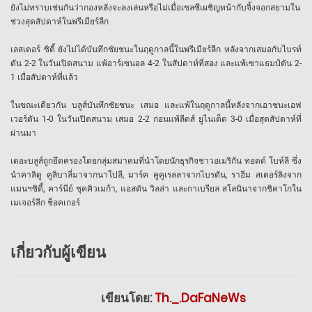
ยังไม่ทราบเช่นกันว่ากองหลังจะลงเล่นหรือไม่เมื่อเชลซีเผชิญหน้ากับจิ้งจอกสยามใน
ช่วงสุดสัปดาห์ในพรีเมียร์ลีก
เลสเตอร์ ซิตี้ ยังไม่ได้บันทึกชัยชนะในฤดูกาลนี้ในพรีเมียร์ลีก หลังจากเสมอกับไบรท์
ตัน 2-2 ในวันเปิดสนาม แพ้อาร์เซนอล 4-2 ในสัปดาห์ที่สอง และแพ้เซาแธมป์ตัน 2-
1 เมื่อสัปดาห์ที่แล้ว
ในขณะเดียวกัน บลูส์บันทึกชัยชนะ เสมอ และแพ้ในฤดูกาลนี้หลังจากเอาชนะเอฟ
เวอร์ตัน 1-0 ในวันเปิดสนาม เสมอ 2-2 ก่อนแพ้ลีดส์ ยูไนเต็ด 3-0 เมื่อสุดสัปดาห์ที่
ผ่านมา
เดอะบลูส์ถูกยึดครองโดยกลุ่มสมาคมที่นำโดยนักธุรกิจชาวอเมริกัน ทอดด์ โบห์ลี ซึ่ง
นำคาลิดู คูลิบาลี่มาจากนาโปลี, มาร์ค คูคูเรลลาจากไบรตัน, ราฮีม สเตอร์ลิงจาก
แมนฯซิตี้, คาร์นีย์ ชุคคิวเมก้า, แอสตัน วิลล่า และกาเบรียล สโลนินาจากชิคาโกใน
เมเจอร์ลีก ช็อคเกอร์
เกี่ยวกับผู้เขียน
เขียนโดย:
Th._.DaFaNeWs