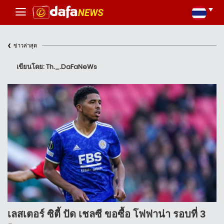
‹
ข่าวล่าสุด
เขียนโดย: Th._.DaFaNeWs
เลสเตอร์ ซิตี้ ปัด เชลซี ขอซื้อ โฟฟาน่า รอบที่ 3