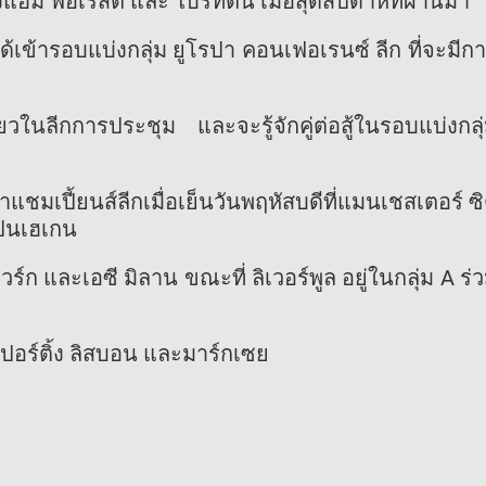
งแฮม ฟอเรสต์ และ ไบรท์ตัน เมื่อสุดสัปดาห์ที่ผ่านมา
ด้เข้ารอบแบ่งกลุ่ม ยูโรปา คอนเฟอเรนซ์ ลีก ที่จะมีก
ยวในลีกการประชุม และจะรู้จักคู่ต่อสู้ในรอบแบ่งกลุ
มเปี้ยนส์ลีกเมื่อเย็นวันพฤหัสบดีที่แมนเชสเตอร์ ซิต
เปนเฮเกน
ร์ก และเอซี มิลาน ขณะที่ ลิเวอร์พูล อยู่ในกลุ่ม A ร่
สปอร์ติ้ง ลิสบอน และมาร์กเซย