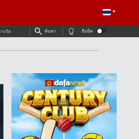
ค้นหา
ธีมมืด
รางวัล