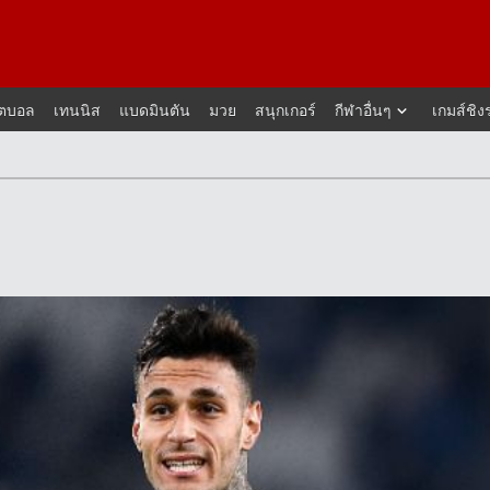
็ตบอล
เทนนิส
แบดมินตัน
มวย
สนุกเกอร์
กีฬาอื่นๆ
เกมส์ชิง